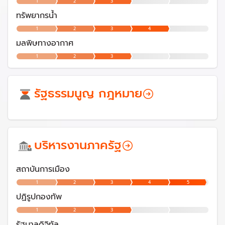
1
2
3
ทรัพยากรน้ำ
1
2
3
4
มลพิษทางอากาศ
1
2
3
รัฐธรรมนูญ กฎหมาย
บริหารงานภาครัฐ
สถาบันการเมือง
1
2
3
4
5
ปฏิรูปกองทัพ
1
2
3
รัฐบาลดิจิทัล