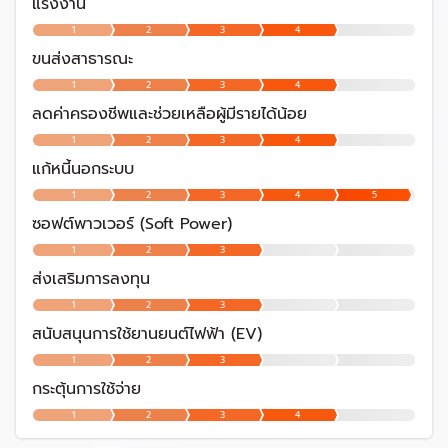
แรงงาน
1
2
3
4
ขนส่งสาธารณะ
1
2
3
4
ลดค่าครองชีพและช่วยเหลือผู้มีรายได้น้อย
1
2
3
4
แก้หนี้นอกระบบ
1
2
3
4
5
ซอฟต์พาวเวอร์ (Soft Power)
1
2
3
ส่งเสริมการลงทุน
1
2
3
สนับสนุนการใช้ยานยนต์ไฟฟ้า (EV)
1
2
3
กระตุ้นการใช้จ่าย
1
2
3
4