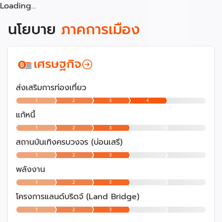
Loading...
นโยบาย
ภาคการเมือง
เศรษฐกิจ
ส่งเสริมการท่องเที่ยว
1
2
3
4
แก้หนี้
1
2
3
สถานบันเทิงครบวงจร (บ่อนเสรี)
1
2
3
พลังงาน
1
2
3
โครงการแลนด์บริดจ์ (Land Bridge)
1
2
3