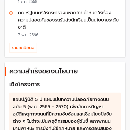
พัฒนารากฐานโครงสร้างการทำงานด้านความปลอดภัย
1 ต.ค. 2568
ทางถนน
คณะรัฐมนตรีให้กระทรวงมหาดไทยกำหนดให้เรื่อง
แผนแม่บทฯ ฉบับ 5 กำหนดเป้าหมายผู้เสียชีวิตจากอุบัต
ความปลอดภัยของรถรับส่งนักเรียนเป็นนโยบายระดับ
เหตุทางถนน ไว้ที่ ​12 คนต่อแสนประชากร นับเป็นความ
ชาติ
ท้าทายอย่างมาก เพราะเป็นการตั้งเป้าหมายที่ลดลงมา กว่า
7 พ.ย. 2566
ครึ่ง
จากปีฐานในปี 2563 ที่ 27.2 คนต่อแสนประชากร
รายละเอียด
การเดินหน้าไปสู่เป้าหมายอยู่ที่การต่อยอดแผนแม่บทไปสู่
“Action Plan”
ให้สอดคล้องกับแต่ละบริบทพื้นที่ การลด
อุบัติเหตุทางถนนตามแผนแม่บทฯ จึงยากที่จะเห็นผล ซึ่ง
ความสำเร็จของนโยบาย
เป็นโจทย์ที่ทุกภาคส่วนต้องช่วยกันผลักดันให้เกิดขึ้นจริงใน
ทางปฏิบัติ
เชิงโครงการ
แผนปฏิบัติ 5 ปี แผนแม่บทความปลอดภัยทางถนน
ฉบับ 5 (พ.ศ. 2565 - 2570) เพื่อจัดการปัญหา
อุบัติเหตุทางถนนที่มีความซับซ้อนและเชื่อมโยงปัจจัย
ต่าง ๆ ไม่ว่าจะเป็นพฤติกรรมของผู้ขับขี่ สภาพถนน
ยานพาหนะ การบังคับใช้กฎหมาย และการตอบสนอง