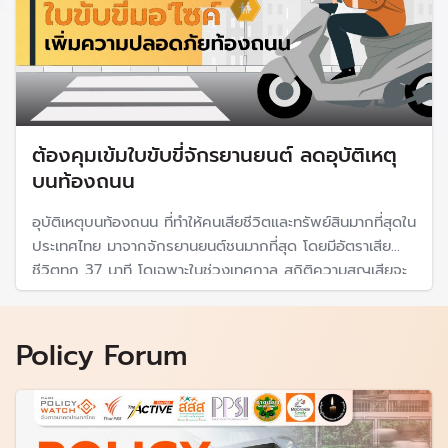
ต้องคุมเข้มใบขับขี่จักรยานยนต์ ลดอุบัติเหตุ
บนท้องถนน
อุบัติเหตุบนท้องถนน ที่ทำให้คนเสียชีวิตและทรัพย์สินมากที่สุดใน
ประเทศไทย มาจากจักรยานยนต์ชนมากที่สุด โดยมีอัตราเสีย
ชีวิตทุก 37 นาที โดเฉพาะในช่วงเทศกาล สถิติความสูญเสียจะ
พุ่งสูงขึ้น ขณะที่พบว่าปัญหาการออกใบอนุญาตขับขี่
จักรยานยนต์ยังมีปัญหาขาดความเข้มงวดและทักษะจำเป็นใน
การขับขี่ปลอดภัย
Policy Forum