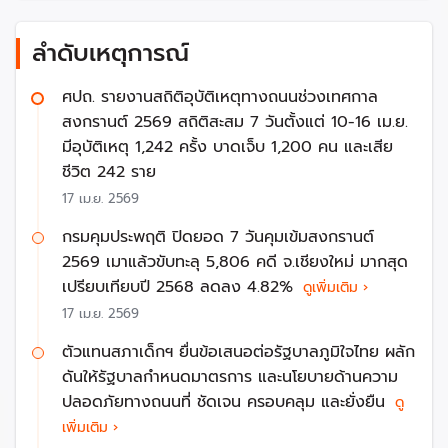
แผนแม่บทความปลอดภัยทางถนน พ.ศ. 2552 – 2555
แผนแม่บทความปลอดภัยทางถนน พ.ศ. 2556 – 2559
ลำดับเหตุการณ์
แผนแม่บทความปลอดภัยทางถนน พ.ศ. 2560 – 2563
แผนแม่บทความปลอดภัยทางถนน พ.ศ. 2561 – 2564
ศปถ. รายงานสถิติอุบัติเหตุทางถนนช่วงเทศกาล
(ศปถ.มีมติปรับแผนแม่บทฯ พ.ศ.2560 – 2563 เป็นแผนแม่
สงกรานต์ 2569 สถิติสะสม 7 วันตั้งแต่ 10-16 เม.ย.
บทฯ พ.ศ.2561 – 2564 เพื่อให้สอดคล้องกับยุทธศาสตร์
มีอุบัติเหตุ 1,242 ครั้ง บาดเจ็บ 1,200 คน และเสีย
ชาติ 20 ปี)
ชีวิต 242 ราย
แผนแม่บทความปลอดภัยทางถนน พ.ศ. 2565 – 2570
17 เม.ย. 2569
(ล่าสุด)
สำหรับแผนแม่บทฯ ฉบับ 5 จะเน้นแนวทางสากล
“Safe
กรมคุมประพฤติ ปิดยอด 7 วันคุมเข้มสงกรานต์
System Approach”
ในการลดอุบัติเหตุทางถนน เน้นการ
2569 เมาแล้วขับทะลุ 5,806 คดี จ.เชียงใหม่ มากสุด
ออกแบบระบบทั้งหมด
“
คน
–
รถ
–
ถนน
–
โครงสร้างการ
เปรียบเทียบปี 2568 ลดลง 4.82%
ดูเพิ่มเติม ›
ทำงาน
”
ให้มีความปลอดภัยสูงสุด โดยมี 4 ยุทธศาสตร์
17 เม.ย. 2569
สำคัญ
ตัวแทนสภาเด็กฯ ยื่นข้อเสนอต่อรัฐบาลภูมิใจไทย ผลัก
มุ่งเป้าลดการเสียชีวิตและบาดเจ็บสาหัสของผู้ใช้รถใช้ถนน
ดันให้รัฐบาลกำหนดมาตรการ และนโยบายด้านความ
ยกระดับมาตรฐานด้านความปลอดภัยของยานพาหนะ
ปลอดภัยทางถนนที่ ชัดเจน ครอบคลุม และยั่งยืน
ดู
พัฒนาสภาพแวดล้อมที่ปลอดภัยและการเดินทางที่ยั่งยืน
เพิ่มเติม ›