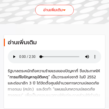
สำนักงานตำรวจแห่งชาติ
ต่อปี
อ่านเพิ่มเติม
และ กระทรวงสาธารณสุข
กองทุนเพื่อความ
ปลอดภัยในการใช้รถใช้
ถนน
งบประมาณขององค์กร
ปกครองส่วนท้องถิ่น
อ่านเพิ่มเติม
ทุนสนับสนุนจากโครงการ
ความคิดริเริ่มเพื่อความ
ปลอดภัยทางถนนทั่วโลก
โดยมูลนิธิบลูมเบิร์ก
รัฐบาลตระหนักถึงความร้ายแรงของปัญหาที่ จึงประกาศให้
(BIGRS)
“
การแก้ไขปัญหาอุบัติเหตุ
”
เป็นวาระแห่งชาติ ในปี 2552
และต่อมาอีก 3 ปี ได้จัดตั้งศูนย์อำนวยการความปลอดภัย
ทางถนน (ศปถ.) และจัดทำ
“
แผนแม่บทความปลอดภัย
ทางถนน
”
เพื่อเป็นกรอบแนวทางให้แต่ละภาคส่วนใช้ดำเนิน
งาน ซึ่งปัจจุบันมีทั้งหมด 5 ฉบับ