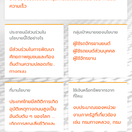
ความเร็ว
ประชาชนมีส่วนร่วมใน
กลุ่มเป้าหมายของนโยบาย
นโยบายนี้ได้อย่างไร
ผู้ใช้รถจักรยานยนต์
มีส่วนร่วมในการพัฒนา
ผู้ใช้รถยนต์ส่วนบุคคล
ศักยภาพชุมชนและท้อง
ผู้ใช้จักรยาน
ถิ่นด้านความปลอดภัย
ผู้ประกอบอาชีพขับรถ
ทางถนน
ผู้โดยสาร
เยาวชน
คนเดินเท้า
ที่มานโยบาย
ใช้เงินหรือทรัพยากรจาก
ผู้สูงอายุ
ที่ไหน
ประเทศไทยมีสถิติการเกิด
งบประมาณของหน่วย
อุบัติเหตุทางถนนสูงเป็น
งานภาครัฐที่เกี่ยวข้อง
อันดับต้น ๆ ของโลก
เช่น กรมทางหลวง, กรม
เกิดการสูญเสียชีวิตและ
ทางหลวงชนบท,
ทรัพย์สิน 5 แสนล้านบาท