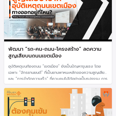
พัฒนา “รถ-คน-ถนน-โครงสร้าง” ลดความ
สูญเสียบนถนนเขตเมือง
อุบัติเหตุบนท้องถนน “เขตเมือง” ยังเป็นปัญหารุนแรง โดย
เฉพาะ “จักรยานยนต์” ที่เป็นยานพาหนะหลักของความสูญเสีย
และ “การจำกัดความเร็ว” ที่ควบคุมไม่ได้อย่างเป็นรูปธรรม การ
พัฒนา “รถ-คน-ถนน-โครงสร้าง” ให้รองรับ หนุนเสริมการมี
กลไกส่วนร่วม และกระจายอำนาจลงสู่ท้องถิ่น คือทางออกที่จะ
ยกระดับความปลอดภัยถนนเมือง