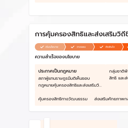
จังหวัด
สาธารณสุข 2567
พัฒนาสัง
การคุ้มครองสิทธิและส่งเสริมวิถีชี
เริ่มนโยบาย
วางแผน
ตัดสินใจ
ความสำเร็จของนโยบาย
ประกาศเป็นกฎหมาย
กลุ่มชาติพ
สิทธิ และส่
สภาผู้แทนราษฎรมีมติเห็นชอบ
กฎหมายคุ้มครองสิทธิและส่งเสริมวิถี
ชีวิตชาติพันธุ์
คุ้มครองสิทธิทางวัฒนธรรม
ส่งเสริมศักยภาพกลุ