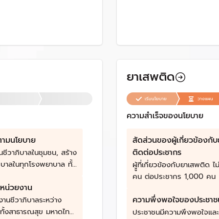
ยาเสพติด
เริ่มนโยบาย
วางแผน
ความสำเร็จของนโยบาย
ตามนโยบาย
สัดส่วนของผู้เกี่ยวข้องกั
ติดต่อประชากร
นชีวาภิบาลในชุมชน, สร้าง
ิบาลในทุกโรงพยาบาล ทั้ง
ผูู้ที่เกี่ยวข้องกับยาเสพติด ไม
มชน ผ่าน telemedicine,
คน ต่อประชากร 1,000 คน
หน่วยงาน
าภิบาลในทุกเขตสุขภาพ,
ิบาลในกทม. 7 เขต
ความพึ่งพอใจของประชาช
านชีวาภิบาลระหว่าง
ละ มี Home ward ทุก
ทั้งสาธารณสุข มหาดไทย
ประชาชนมีความพึงพอใจแล