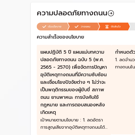
ความปลอดภัยทางถนน
เริ่มนโยบาย
วางแผน
ตัดสินใจ
ความสำเร็จของนโยบาย
แผนปฏิบัติ 5 ปี แผนแม่บทความ
กำหนดตัวช
ปลอดภัยทางถนน ฉบับ 5 (พ.ศ.
1. ลดจำนวน
2565 - 2570) เพื่อจัดการปัญหา
ทางถนนในป
คน หรือ 
อุบัติเหตุทางถนนที่มีความซับซ้อน
ลดจำนวนผู
และเชื่อมโยงปัจจัยต่าง ๆ ไม่ว่าจะ
อุบัติเหต
เป็นพฤติกรรมของผู้ขับขี่ สภาพ
106,376 
ถนน ยานพาหนะ การบังคับใช้
กฎหมาย และการตอบสนองหลัง
เกิดเหตุ
เป้าหมายตามนโยบาย : 1. ลดอัตรา
การสูญเสียจากอุบัติเหตุทางถนนได้
อย่างเป็นรูปธรรม โดยเฉพาะกลุ่มผู้