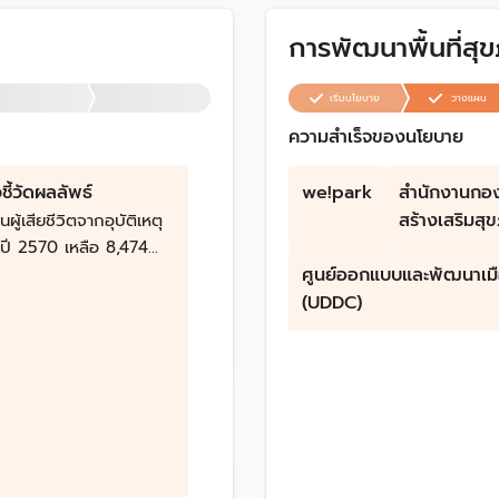
การพัฒนาพื้นที่สุ
เริ่มนโยบาย
วางแผน
ความสำเร็จของนโยบาย
ี้วัดผลลัพธ์
we!park
สำนักงานกอง
สร้างเสริมสุ
ผู้เสียชีวิตจากอุบัติเหตุ
ี 2570 เหลือ 8,474
12 คนต่อแสนประชากร 2.
ศูนย์ออกแบบและพัฒนาเม
้บาดเจ็บสาหัสจาก
(UDDC)
ุทางถนนในปี 2570 เหลือ
คน