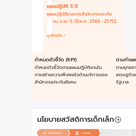
แผนปฏิบัติ 5 ปี
แผนปฏิบัติราชการสำนักงานประกัน
สังคม ระยะ 5 ปี(พ.ศ. 2566 -2570)
ฉบับทบทวน ประจำปี 2567 เพื่อให้
บรรลุตามวิสัยทัศน์ “องค์กรแห่งความ
ดูเพิ่มเติม ›
เชื่อมั่น ด้านการให้บริการ ประกันสังคม
ที่ทันสมัย”
กำหนดตัวชี้วัด (KPI)
ตามทำแผน
กำหนดตัวชี้วัดตามแผนปฏิบัติงานใน
ตามยุทธศ
การสร้างความพึงพอใจด้านบริการของ
เศรษฐกิจแ
สำนักงานประกันสังคม
รัฐบาล
นโยบายสวัสดิการเด็กเล็ก
เริ่มนโยบาย
วางแผน