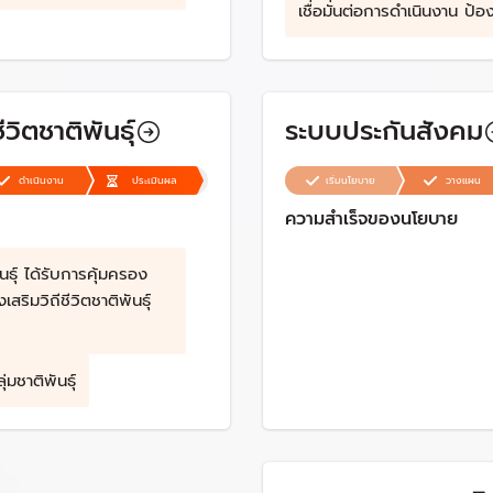
คม กทม. และสปสช.
เชื่อมั่นต่อการดำเนินงาน ป้อ
ปราบปรามและแก้ไขปัญหายา
อย่างน้อยร้อยละ 80
วิตชาติพันธุ์
ระบบประกันสังคม
ดำเนินงาน
ประเมินผล
เริ่มนโยบาย
วางแผน
ความสำเร็จของนโยบาย
ันธุ์ ได้รับการคุ้มครอง
งเสริมวิถีชีวิตชาติพันธุ์
่มชาติพันธุ์