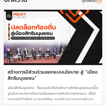
ดูทั้งหมด
กรมกิจการผู้สูงอายุ ระบุว่าปัจจุบันประเทศไทยกำลังก้าวเข้า
สู่สังคมสูงอายุโดยสมบูรณ์ (complete-aged society)
ซึ่งจะนับเป็นชาติที่สองในอาเซียน รองจากสิงคโปร์ โดยกรม
กิจการผู้สูงอายุให้คำอธิบายว่าสังคมสูงอายุโดยสมบูรณ์
หมายถึงสังคมที่มีประชากรอายุ 60 ปีขึ้นไปมากกว่า 20%
ของประชากรทั้งหมด หรือมีประชากรอายุมากกว่า 65 ปี
มากกว่า 14% ของประชากรทั้งหมด
สร้างการมีส่วนร่วมออกแบบนโยบาย สู่ “เมือง
สิทธิมนุษยชน”
เมืองสิทธิมนุษยชน คือแนวคิดที่นำหลักการสิทธิมนุษยชนมาเป็น
ฐานในการบริหารจัดการเมืองและการให้บริการสาธารณะ เพื่อให้
ทุกคนเข้าถึงสิทธิ ความเท่าเทียม และมีส่วนร่วมในการพัฒนา
เมืองอย่างยั่งยืน