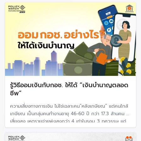
รู้วิธีออมเงินกับกอช. ให้ได้ “เงินบำนาญตลอด
ชีพ”
ความเสี่ยงทางการเงิน ไม่ใช่เฉลาะคน“หลังเกษียณ” แต่คนใกล้
เกษียณ เป็นกลุ่มคนทำงานอายุ 46-60 ปี กว่า 17.3 ล้านคน ก็
เสี่ยงสูง เหตุรายจ่ายพุ่งสูงกว่า 4 เท่าในรอบ 3 ทศวรรษ แต่
ออมได้ต่ำกว่าค่าใช้จ่ายหลังเกษียณ กอช.เป็นอีกทางเลือก
สำหรับแรงงานนอกระบบ มี“บำนาญตลอดชีพ” หวังปิดช่อง