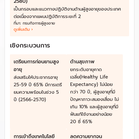
2580)
เป็นกรอบและแนวทางปฏิบัติงานด้านผู้สูงอายุของประเทศ
ต่อเนื่องจากแผนปฏิบัติการระยะที่ 2
ที่มา:
กรมกิจการผู้สูงอาย
ดูเพิ่มเติม ›
เชิงกระบวนการ
เตรียมการก่อนยามสูง
ด้านสุขภาพ
อายุ
ยกระดับอายุคาด
เฉลี่ย(Healthy Life
ส่งเสริมให้ประชากรอายุ
ด้านการคลังภาครัฐ ทั้งรายรับจากภาษีที่มีแนวโน้มลดลง
Expectancy) ไม่น้อย
25-59 ปี 65% มีการเตรี
กว่า 70 ปี, ผู้สูงอายุที่มี
จากประชากรวัยแรงงานที่ลดลง และรายจ่ายโดยเฉพาะด้าน
ยมความพร้อมในช่วง 5
ปัญหาภาวะสมองเสื่อม ไม่
ปี (2566-2570)
สวัสดิการสังคมที่มีแนวโน้มสูงขึ้นตามจำนวนประชากรสูง
เกิน 10% และผู้สูงอายุที่มี
อายุ
ฟันแท้ใช้งานอย่างน้อย
ด้านการศึกษาที่ประชากรวัยเรียนลดลงเหลือเพียงไม่ถึง 1
20 ซี่ 65%
ใน 10 ของประชากรรวมปี 2583 และด้านสิ่งแวดล้อมจาก
แนวโน้มการขยายตัวของเขตเมืองก่อให้เกิดปัญหาชุมชน
การเข้าถึงเทคโนโลยี
ลดความยากจน