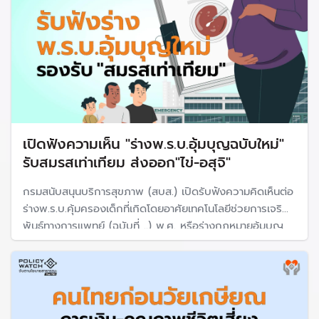
เปิดฟังความเห็น "ร่างพ.ร.บ.อุ้มบุญฉบับใหม่"
รับสมรสเท่าเทียม ส่งออก"ไข่-อสุจิ"
กรมสนับสนุนบริการสุขภาพ (สบส.) เปิดรับฟังความคิดเห็นต่อ
ร่างพ.ร.บ.คุ้มครองเด็กที่เกิดโดยอาศัยเทคโนโลยีช่วยการเจริญ
พันธุ์ทางการแพทย์ (ฉบับที่ ..) พ.ศ. หรือร่างกฎหมายอุ้มบุญ
ฉบับปรับปรุง 2–31 ก.ค. 69 แก้คำว่า "สามีภริยา" เป็น "คู่
สมรส" รับสมรสเท่าเทียมตามกฎหมายแพ่งพาณิชย์ พร้อมเปิด
ช่องส่งออกไข่-อสุจิ