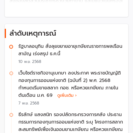
ลงของสัดส่วนประชากรช่วงวัยทำงาน และมีแนวโน้มที่รัฐจะ
ต้องให้การดูแลช่วยเหลือเพิ่มขึ้น
รัฐบาลระบุว่าสัดส่วนของผู้สูงวัยที่มากขึ้นเป็นการเพิ่มแรง
กดดันต่อฐานะทางการคลังของรัฐบาลทั้งในเรื่องของ
ลำดับเหตุการณ์
สวัสดิการและงบประมาณด้านสาธารณสุข ขณะที่การสร้าง
ทรัพยากรมนุษย์เพื่อมาทดแทน กลายเป็นความท้าทายจาก
รัฐบาลอนุทิน สั่งลุยขยายอายุเกษียณราชการพลเรือน
การที่จำนวนเด็กเกิดใหม่ในแต่ละปีมีจำนวนลดลงอย่างต่อ
สามัญ เร่งสรุป ธ.ค.นี้
เนื่อง
10 พ.ย. 2568
แต่อย่างไรก็ตาม รัฐบาลไม่มีนโยบายอย่างชัดเจนเพื่อ
เว็บไซต์ราชกิจจานุเบกษา ลงประกาศ พระราชบัญญัติ
รองรับสังคมสูงวัย แต่หน่วยงานด้านการวางแผนของ
กองทุนการออมแห่งชาติ (ฉบับที่ 2) พ.ศ. 2568
รัฐบาล ซึ่งคือ สำนักงานพัฒนาการเศรษฐกิจและสังคม
กำหนดเริ่มขายสลาก กอช. หรือหวยเกษียณ ภายใน
แห่งชาติ (สศช.) ได้ออกรายงาน “การประเมินผลกระทบ
ต้นเดือน ม.ค. 69
ดูเพิ่มเติม ›
และความยั่งยืนของการบริโภคของผู้สูงอายุภายใต้ระบบ
7 พ.ย. 2568
บำนาญของไทย” ในปี 2566
ธีรลักษ์ แสงสนิท รองปลัดกระทรวงการคลัง ประธาน
จะเกิดอะไรขึ้นในอีก 10 ปีข้างหน้า
กรรมการกองทุนการออมแห่งชาติ ระบุ โครงการสลาก
สะสมทรัพย์เพื่อเงินออมยามเกษียณ หรือหวยเกษียณ