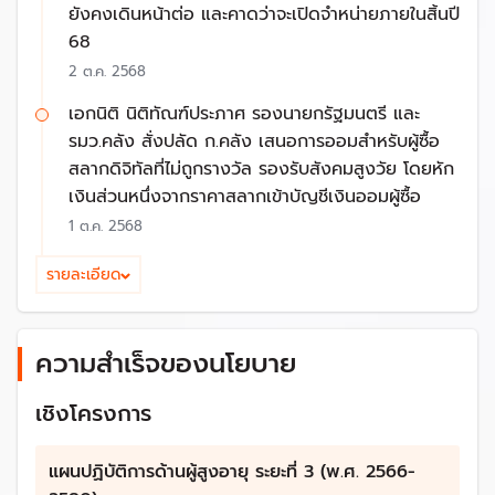
ปัจจุบัน ประเทศไทยกำลังประสบกับการเปลี่ยนแปลง
ยังคงเดินหน้าต่อ และคาดว่าจะเปิดจำหน่ายภายในสิ้นปี
โครงสร้างประชากรอย่างรวดเร็ว โดยรายงานสถานการณ์ผู้
68
สูงอายุในไทยคาดการณ์ว่า ประเทศไทยจะกลายเป็นสังคม
2 ต.ค. 2568
สูงวัยอย่างสมบูรณ์ภายในปี 2566 นี้ และเข้าสู่สังคมสูงวัย
เอกนิติ นิติทัณฑ์ประภาศ รองนายกรัฐมนตรี และ
ระดับสุดยอด (Super-Aged Society) ในอีก 10 ปีข้าง
รมว.คลัง สั่งปลัด ก.คลัง เสนอการออมสำหรับผู้ซื้อ
หน้า (ปี 2576) โดยประชากรอายุ 60 ปีขึ้นไป จะมีสัดส่วน
สลากดิจิทัลที่ไม่ถูกรางวัล รองรับสังคมสูงวัย โดยหัก
อยู่ที่ร้อยละ 28 หรือประมาณ 1 ใน 4 ของประชากรทั้งหมด
เงินส่วนหนึ่งจากราคาสลากเข้าบัญชีเงินออมผู้ซื้อ
ซึ่งส่งผลกระทบต่อการพัฒนาประเทศในหลายมิติ ทั้งด้าน
เศรษฐกิจจากการลดลงของประชากรวัยแรงงานกว่า 3
1 ต.ค. 2568
ล้านคนในทุก 10 ปี ขณะที่ความต้องการแรงงานจะยังคง
รายละเอียด
เพิ่มขึ้น จาก 37.55 ล้านคน ในปี 2560 เป็น 44.71 ล้านคน
ในปี 2580
ความสำเร็จของนโยบาย
เชิงโครงการ
แผนปฏิบัติการด้านผู้สูงอายุ ระยะที่ 3 (พ.ศ. 2566-