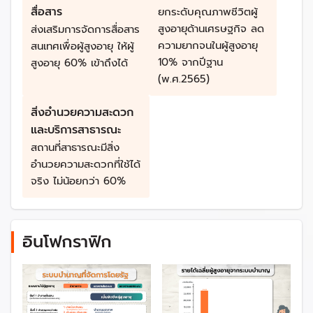
แออัด มลพิษ ขยะมูลฝอย
สื่อสาร
ยกระดับคุณภาพชีวิตผู้
สูงอายุด้านเศรษฐกิจ ลด
ส่งเสริมการจัดการสื่อสาร
รัฐบาลต้องเตรียมตัวอ่างไร
ความยากจนในผู้สูงอายุ
สนเทศเพื่อผู้สูงอายุ ให้ผู้
10% จากปีฐาน
สูงอายุ 60% เข้าถึงได้
การเปลี่ยนแปลงโครงสร้างประชากรของไทยเข้าสู่สังคมผู้
(พ.ศ.2565)
สูงวัยอย่างรวดเร็วจึงมีความจำเป็นจะต้องเตรียมความ
พร้อมสำหรับการขาดดุลรายได้ (รายจ่ายเพื่อการบริโภคสูง
สิ่งอำนวยความสะดวก
กว่ารายได้จากแรงงาน)ที่จะเพิ่มสูงขึ้นจากการเพิ่มขึ้นของ
และบริการสาธารณะ
ประชากรสูงอายุ
สถานที่สาธารณะมีสิ่ง
อำนวยความสะดวกที่ใช้ได้
ระดับของการบริโภค ระดับของรายได้และรูปแบบการปิด
จริง ไม่น้อยกว่า 60%
ช่องว่างระหว่างรายได้และการบริโภคของประชากรในแต่ละ
ช่วงอายุให้เห็นเป็นตัวเลขที่ชัดเจนเพื่อให้เห็นถึงสถานการณ์
การขาดดุล/เกินดุลรายได้ในปัจจุบัน พร้อมทั้งประมาณการ
อินโฟกราฟิก
ผลกระทบจากการเปลี่ยนแปลงโครงสร้างประชากรต่อความ
ยั่งยืนของการบริโภคในอนาคต โดยเฉพาะในกลุ่มผู้สูงอายุ
ซึ่งจะเป็นประชากรกลุ่มใหญ่ที่สุดและเพิ่มขึ้นเรื่อย ๆ ในระยะ
ต่อไป ทำให้การมีหลักประกันรายได้ในช่วงการเกษียณอายุ