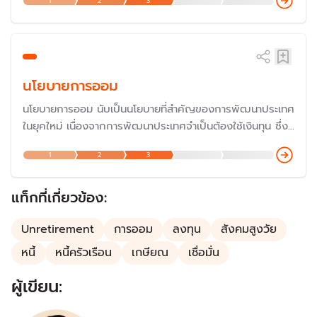
1
2
3
ผู้สูงอายุดำรงชีวิตได้อย่างมีคุณภาพ และยิ่งสังคมไทยเริ่มเข้าสู่
สังคมสูงอายุขั้นสุดยอด ทำให้รัฐบาลต้องมาดูแลมากยิ่งขึ้น
นโยบายการออม
นโยบายการออม นับเป็นนโยบายที่สำคัญของการพัฒนาประเทศ
ในยุคใหม่ เนื่องจากการพัฒนาประเทศจำเป็นต้องใช้เงินทุน ซึ่งที่
ผ่านมาในอดีต ประเทศไทยมีปัญหาเรื่องเงินทุนจึงต้องกู้เงินจาก
1
2
3
ต่างประเทศ ดังนั้นเพื่อลดการพึ่งพาเงินทุน รัฐบาลจึงมีนโยบาย
ส่งเสริมการออม อย่างไรก็ตาม จากสังคมสูงวัย เป้าหมายของ
การออมเปลี่ยนไปเพื่อวัยเกษียณ
แท็กที่เกี่ยวข้อง:
Unretirement
การออม
ลงทุน
สังคมสูงวัย
หนี้
หนี้ครัวเรือน
เกษียณ
เชื่อมั่น
ผู้เขียน: