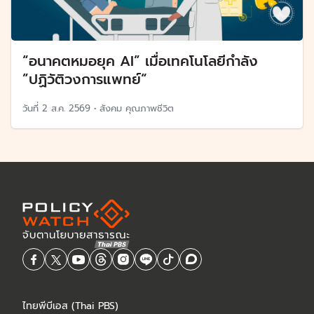
“อนาคตหมอยุค AI” เมื่อเทคโนโลยีกำลัง
”ปฏิวัติวงการแพทย์“
วันที่
2 ส.ค. 2569
•
สังคม คุณภาพชีวิต
ไทยพีบีเอส (Thai PBS)