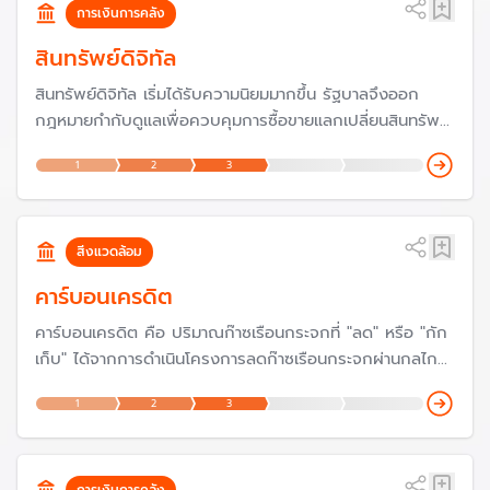
การเงินการคลัง
สินทรัพย์ดิจิทัล
สินทรัพย์ดิจิทัล เริ่มได้รับความนิยมมากขึ้น รัฐบาลจึงออก
กฎหมายกำกับดูแลเพื่อควบคุมการซื้อขายแลกเปลี่ยนสินทรัพย์
ดิจิทัล เพื่อดูแลการระดมเงินทุน และคุ้มครองนักลงทุนใน
1
2
3
ประเทศ ในขณะเดียวกันเพื่อป้องกันไม่ให้กระทบเศรษฐกิจและ
รักษาเสถียรภาพทางการเงิน
สิ่งแวดล้อม
คาร์บอนเครดิต
คาร์บอนเครดิต คือ ปริมาณก๊าซเรือนกระจกที่ "ลด" หรือ "กัก
เก็บ" ได้จากการดำเนินโครงการลดก๊าซเรือนกระจกผ่านกลไก
ลดก๊าซเรือนกระจกต่าง ๆ ทั้งในประเทศและต่างประเทศ มีหน่วย
1
2
3
เป็น "ตันคาร์บอนไดออกไซด์เทียบเท่า" และสามารถนำคาร์บอน
เครดิตไปแลกเปลี่ยนหรือซื้อ-ขายเพื่อนำไปใช้ประโยชน์ได้
การเงินการคลัง