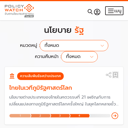
เมนู
นโยบาย
รัฐ
หมวดหมู่ :
ทั้งหมด
ความคืบหน้า :
ทั้งหมด
ทั้งหมด
เริ่มนโยบาย
ความสัมพันธ์ระหว่างประเทศ
วางแผน
ตัดสินใจ
ไทยในเวทีภูมิรัฐศาสตร์โลก
ดำเนินงาน
นโยบายต่างประเทศของไทยในศตวรรษที่ 21 เผชิญกับการ
ประเมินผล
เปลี่ยนแปลงทางภูมิรัฐศาสตร์โลกครั้งใหญ่ ในยุคโลกหลายขั้ว
(Multipolar World) ที่ปรากฏชัดเจนขึ้นเรื่อย ๆ ทำให้ต้องชู
1
2
3
4
นโยบาย "สะพานเชื่อมและสร้างสมดุล" แต่จะประสบความสำเร็จ
แค่ไหน ถือเป็นความท้าทายอย่างมากว่าประเทศจะอยู่อย่างไร