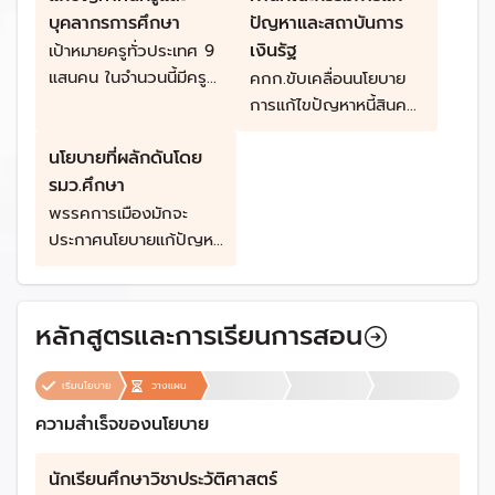
บุคลากรการศึกษา
ปัญหาและสถาบันการ
เงินรัฐ
เป้าหมายครูทั่วประเทศ 9
แสนคน ในจำนวนนี้มีครู
คกก.ขับเคลื่อนนโยบาย
เป็นหนี้กว่า 7.2 แสนคน
การแก้ไขปัญหาหนี้สินครูฯ
คิดเป็น 80% ของครู
ประสานสถาบันการเงินรัฐ
ทั้งหมด) มีภาระหนี้ 1.4
นโยบายที่ผลักดันโดย
เพื่อปรับโครงสร้างหนี้และ
ล้านล้านบาท
รมว.ศึกษา
สภาพคล่อง
พรรคการเมืองมักจะ
ประกาศนโยบายแก้ปัญหา
นี้ครูในช่วงเริ่มเข้าบริหาร
ประเทศ
หลักสูตรและการเรียนการสอน
เริ่มนโยบาย
วางแผน
ความสำเร็จของนโยบาย
นักเรียนศึกษาวิชาประวัติศาสตร์