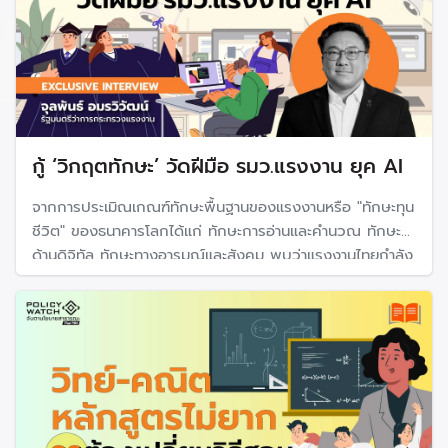
กู้ ‘วิกฤตทักษะ’ วัดฝีมือ รมว.แรงงาน ยุค AI
จากการประเมิณเกณฑ์ทักษะพื้นฐานของแรงงานหรือ "ทักษะทุน
ชีวิต" ของธนาคารโลกได้แก่ ทักษะการอ่านและคำนวณ ทักษะ
ด้านดิจิทัล ทักษะทางอารมณ์และสังคม พบว่าแรงงานไทยกำลัง
เผชิญ "วิกฤตทักษะ" เนื่องจากแรงงานจำนวนมากมีทักษะต่ำ
กว่าเกณฑ์