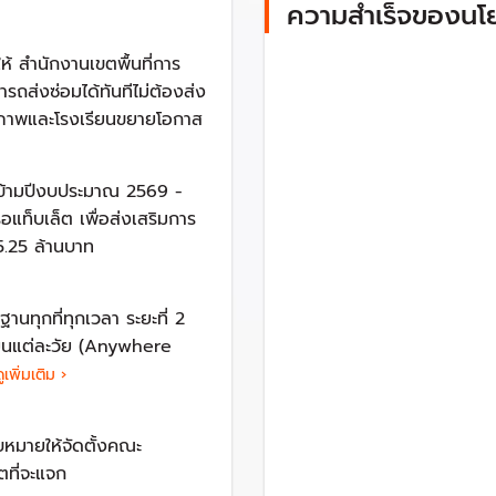
ล็ตว่า
ความสำเร็จของนโ
้ สำนักงานเขตพื้นที่การ
ารถส่งซ่อมได้ทันทีไม่ต้องส่ง
ียน 1 แท็บเล็ต และโครงการ 1 ครู 1 แท็บเล็ต เพื่อเปิดโอกา
ณภาพและโรงเรียนขยายโอกาส
รัฐบาล เศรษฐา ทวีสิน นายกฯ แถลงนโยบายต่อรัฐสภา โดยระบุถึงนโย
ันข้ามปีงบประมาณ 2569 -
แท็บเล็ต เพื่อส่งเสริมการ
65.25 ล้านบาท
ฏิรูปการศึกษาและสร้างสังคมแห่งการเรียนรู้ตลอดชีวิต … ส
ีอุปกรณ์การเรียนที่เหมาะสมต่อผู้เรียนแต่ละวัย และใช้ระบบเทคโ
ฐานทุกที่ทุกเวลา ระยะที่ 2
รียนแต่ละวัย (Anywhere
เพิ่มเติม ›
รัฐมนตรีว่าการกระทรวงศึกษาธิการ ที่ได้เอานโยบายแจกแท็บเล็ตมาเ
บหมายให้จัดตั้งคณะ
ตที่จะแจก
ัดหาอุปกรณ์การสอนและสวัสดิการ
(1 ครู 1 แท็บเล็ต)