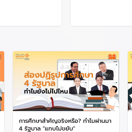
ุกที่ ทุกเวลา (Anywhere Anytime) เรียนฟรี มีงานทำ “ยึดผู้เรียนเ
ื่อมล้ำทางการศึกษา
(1 นักเรียน 1 แท็บเล็ต)
นฐานทุกที่ทุกเวลา ระยะที่ 1 : พัฒนาระบบนิเวศทางด้านเทคโนโลยีดิจิทั
ง ศธ. โดยสามารถรองรับโรงเรียนคุณภาพ ในสังกัด ศธ. จำนวน 349 โ
นบาท
่งชาติโดยใช้เทคโนโลยีดิจิทัลเป็นฐาน (NDLP)
วงเงิน 200.88 ล้านบ
เรียนรู้โดยใช้เทคโนโลยีดิจิทัลเป็นฐาน
วงเงิน 245.00 ล้านบาท
ิมการเรียนรู้ขั้นพื้นฐานทุกที่ทุกเวลา ระยะที่ 2 : จัดหาอุปกรณ์การเร
ห้ครอบคลุมสถานศึกษาในสังกัด ศธ. จำนวน 29,312 โรงเรียน
วงเงิ
พ.ศ. 2568-2572 ประกอบด้วย 2 กิจกรรม ดังนี้
ะการเช่าใช้ระบบคลาวด์ สำหรับแพลตฟอร์มด้านการศึกษา
วงเงิน 6,53
การศึกษาสำคัญจริงหรือ? ทำไมผ่านมา
นับสนุนการเรียนรู้ทุกที่ทุกเวลา
วงเงิน 15,571.90 ล้านบาท
แบ่งเป็
4 รัฐบาล "แทบไม่ขยับ"