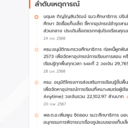
เมื่อวันที่ 20 เม.ย. 2566 โดยระบุนโยบายแจกแท็บเ
ลำดับเหตุการณ์
นฤมล ภิญโญสินวัฒน์ รมว.ศึกษาธิการ ปรับให
ศึกษา จัดซื้อแท็บเล็ต ชี้หากอุปกรณ์ชำรุดสาม
“Free tablet for all” โครงการ 1 นักเร
ส่วนกลาง ประเดิมล็อตแรกกลุ่มโรงเรียนคุ
24 ก.ค. 2568
ต่อมาในวันที่ 11 ก.ย. 2566 ภายหลังการจัดตั้ง
ครม.อนุมัติกระทรวงศึกษาธิการ ก่อหนี้ผูกพ
2573 เพื่อจัดหาอุปกรณ์การเรียนการสอน หรือ
เรียนรู้ทุกพื้นทุกเวลา ระยะที่ 2 วงเงิน 29,7
ในด้านการศึกษา รัฐบาลจะดำเนินนโยบายป
28 ม.ค. 2568
เรียนได้เข้าถึงการเรียนรู้อย่างทั่วถึง ม
ครม. อนุมัติโครงการส่งเสริมการเรียนรู้ขั้นพื้น
เพื่อจัดหาอุปกรณ์การเรียนที่เหมาะสมต่อผู้เ
Anytime) วงเงินรวม 22,102.97 ล้านบาท
ดู
สอดคล้องกับนโยบายของ พล.ต.อ.เพิ่มพูน ชิดชอบ 
20 ก.พ. 2567
ในนโยบาย
พล.ต.อ.เพิ่มพูน ชิดชอบ รมว.ศึกษาธิการ มอ
อนุกรรมการพิจารณาเรื่องรูปแบบของแท็บเล็
• ลดภาระครูและบุคลากรทางการศึกษา ผ่านการจ