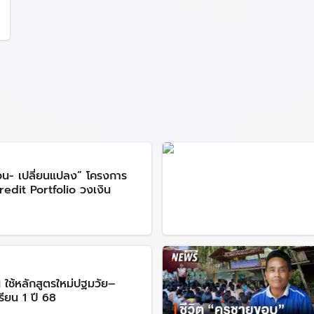
OTPC) เมื่อวันที่ 7 มิ.ย. 2555 มีการจัดซื้อแท็บเล็ตให้แก่นักเรีย
กเรียนชั้น ป.1 สามารถอ่านออก เขียนได้ คิดเลขเป็น รวมไปถึงการสร้
อหาที่เหมาะสมตามหลักสูตรบรรจุลงในแท็บเล็ต รวมถึงพัฒนาอินเตอร์เ
้นักเรียนชั้นประถมศึกษาปีที่ 1 จำนวน 856,886 เครื่อง วงเงินรวม 
วน- เปลี่ยนแปลง” โครงการ
ันคือ กระทรวงดิจิทัลเพื่อเศรษฐกิจและสังคม) เป็นผู้ดำเนินการจัดซ
Credit Portfolio วงเงิน
ารประกวดราคาจัดซื้อแท็บเล็ต วงเงินจำนวน 4,611 ล้านบาท แต่บริษั
าฮั้วประมูล ทำให้การกระจายแท็บเล็ตล่าช้า
ยคณะรักษาความสงบแห่งชาติ (คสช.) เมื่อวันที่ 22 พ.ค. 2557 ตา
ติลง โดยที่ประชุมเพื่อพิจารณาโครงการ OTPC เมื่อวันที่ 16 มิ.ย. 25
 ใช้หลักสูตรใหม่ปฐมวัย–
ดูแลฝ่ายสังคมจิตวิทยา เป็นประธาน มีมติให้ยกเลิกการจัดซื้อแท็บเล
ียน 1 ปี 68
ค่าและไม่เหมาะสม ดังนี้