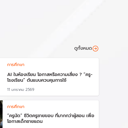
นและครูชั้นประถมศึกษาปีที่ 1 และคอมพิวเตอร์
างนิสัยให้เด็กสนุกกับการเรียนรู้
น็ตไร้สายในระดับการให้บริหารและในพื้นที่
ดูทั้งหมด
การศึกษา
1,900 ล้านบาท ซึ่งมีกระทรวงศึกษาธิการ และ
ื้อจากประเทศจีน โดยแบ่งเป็น
AI ในห้องเรียน โอกาสหรือความเสี่ยง ? “ครู-
โรงเรียน” ต้นแบบควบคุมการใช้
ทไม่สามารถจัดส่งเครื่องได้ตามสัญญา ส่งผลให้
11 มกราคม 2569
มมาด้วยการขึ้นมาดำรงตำแหน่งนายกฯ ของ
การศึกษา
57 ซึ่งมี พล.ร.อ.ณรงค์ พิพัฒนาศัย ผู้บัญชาการ
“ครูนัด” ชีวิตครูชายขอบ ที่มากกว่าผู้สอน เพื่อ
็ตตามปีงบประมาณ 2556 ที่เหลืออยู่ และ
โอกาสเด็กชายแดน