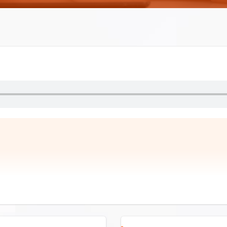
ผ่านช่องทางออนไลน์ ปรากฏในสนามการหาเสียงเลือกตั้งปี 2566 โด