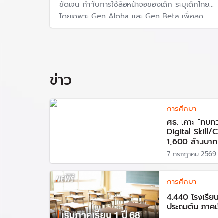
ชัดเจน กำกับการใช้สื่อหน้าจอของเด็ก ระบุเด็กไทย
โดยเฉพาะ Gen Alpha และ Gen Beta เพื่อลด
นำมาสู่การเปิดโครงการ One Tablet PC Per Child (
ความเสี่ยงต่อพัฒนาการล่าช้าในระยะยาว หลังหลาย
สำรองให้แก่โรงเรียน จำนวนรวม 1 ล้านเครื่อง
ประเทศเริ่มออกกฎหมายควบคุม ทั้งผู้ผลิตอุปกรณ์
และผู้ให้บริการอินเทอร์เน็ต
โดยมองว่าเป็นการยกระดับคุณภาพการศึกษาให้เด็กนั
ข่าว
โครงการดังกล่าวดำเนินการควบคู่กับการพัฒนาเนื้
สาธารณะ รวมถึงสถานศึกษาที่กำหนดฟรี
การศึกษา
โดยในส่วนของแท็บเล็ตที่มีการจัดซื้อ มีการแจกให
ศธ. เคาะ “ทบท
กระทรวงเทคโนโลยีสารสนเทศและการสื่อสาร (ปัจจุบ
Digital Skill/
1,600 ล้านบาท
ถัดมาในปี 2556 ซึ่งเป็นปีที่สองของโครงการ มีก
7 กรกฎาคม 2569
สพฐ. ต้องยกเลิกสัญญาจัดซื้อจัดจ้าง ส่อเกิดปัญห
ภายหลังรัฐบาลพลเรือนถูกรัฐประหารยึดอำนาจโด
การศึกษา
พล.อ.ประยุทธ์ จันทร์โอชา นโยบายดังกล้าวก็ถูกยุ
4,440 โรงเรียน
ทหารเรือ (ผบ.ทร.) ในฐานะรองหัวหน้า คสช. กำกับ
ประถมต้น ภาคเร
ปีงบประมาณ 2557 ทั้งหมด โดยให้เหตุผลว่าไม่คุ้ม