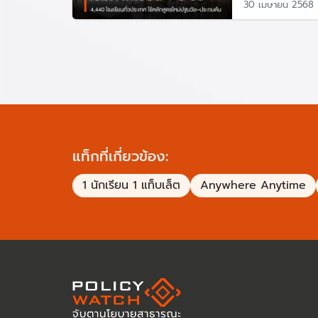
30 เมษายน 2568
1. นักเรียนใช้แท็บเล็ตเรียน 1-2 ชั่วโมงต่อวันเท่านั
2. แท็บเล็ตไม่เหมาะ-ไม่ควรที่จะนำมาสอนตลอดเวล
3. แท็บเล็ตมีขนาดหน้าจอเล็กทำให้มีปัญหาด้านสายต
4. แท็บเล็ตเป็นครุภัณฑ์ของโรงเรียน ไม่เหมาะสม
และนำงบประมาณที่เหลือจากปีงบประมาณ 2556 จ
มอบให้ปลัดกระทรวงศึกษาธิการ เสนอขอกรมบัญชี
ต่อไป
แท็กที่เกี่ยวข้อง:
1 นักเรียน 1 แท็บเล็ต
อ้างอิง
Anywhere Anytime
•
คสช.สั่งยกเลิกจัดซื้อแท็บเล็ต นร.-ตรวจสอบการ
•
ครม.อนุมัติโครงการส่งเสริมการเรียนรู้ขั้นพื้นฐ
องศา
•
ไฟเขียว งบฯ เช่าแท็บเล็ต 2 หมื่นล้าน แจกนัก