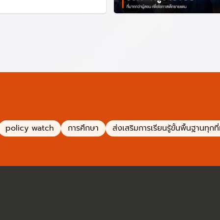
้น อาจใช้งานหมุนเวียนกันได้ จึงไม่คุ้มค่า-ไม่เหมาะสมที่จะจัดซื้อให้นักเ
า ควรใช้ในบางชั่วโมง และนักเรียนควรเรียนจากครูผู้สอน
า ราคาถูก อายุใช้งานสั้นเพียง 3 ปี ไม่คุ้มค่าจ่อการซ่อมบำรุง
ที่ไปมอบให้เป็นของส่วนตัวของนักเรียน และคณะกรรมการว่าด้วยพัสดุ 
ำนวน 1,170 ล้านบาท และปีงบประมาณ 2557 จำนวน 5,800 ล้านบาท
กลางและสำนักงบประมาณ เปลี่ยนแปลงรายการและขอกันเงินงบประมาณแ
policy watch
การศึกษา
ส่งเสริมการเรียนรู้ขั้นพื้นฐานทุกที
จัดซื้อย้อนหลัง | ประชาไท
านทุกที่ทุกเวลา ระยะที่ 2 เพื่อจัดหาอุปกรณ์การเรียนที่เหมาะสมต่อผ
เรียน-ครู 6 แสนคน | The Active