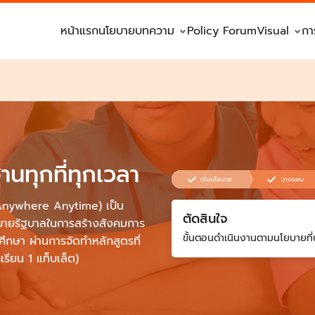
หน้าแรก
นโยบาย
บทความ
Policy Forum
Visual
กา
ฐานทุกที่ทุกเวลา
เริ่มนโยบาย
วางแผน
า (Anywhere Anytime) เป็น
ตัดสินใจ
บายรัฐบาลในการสร้างสังคมการ
ขั้นตอนดำเนินงานตามนโยบายที่
ึกษา ผ่านการจัดทำหลักสูตรที่
กเรียน 1 แท็บเล็ต)