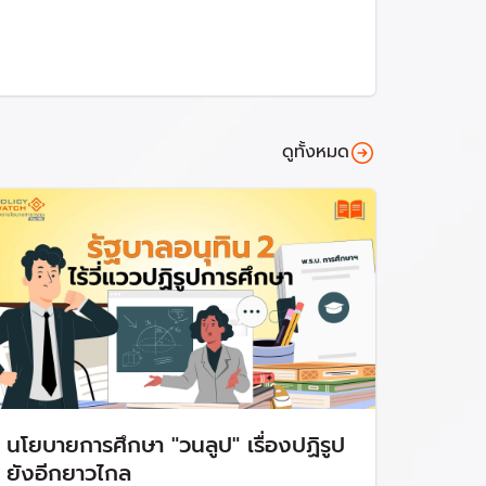
ป็นศูนย์กลาง” มีระบบหรือแพลตฟอร์มการเรียนรู้
ล
วงเงินรวม
482.26 ล้านบาท
เพื่อสนับสนุนการ
รงเรียน โดยแบ่งการดำเนินการ ดังนี้
ดูทั้งหมด
าท
ียนที่เหมาะสมต่อผู้เรียนแต่ละวัย (Anywhere
นรวม 22,102.97 ล้านบาท
โดยก่อหนี้ผูกพันข้าม
1.08 ล้านบาท
นโยบายการศึกษา "วนลูป" เรื่องปฏิรูป
น
ยังอีกยาวไกล