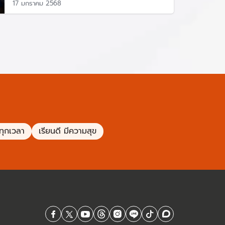
17 มกราคม 2568
รียนทุกคน
กรมบัญชีกลาง แจ้งว่ามอบให้เด็กนักเรียนไม่ได้
 ไปทำประโยชน์ต่อการศึกษาในด้านอื่น ๆ โดย
บบไม่มีหนี้ เพื่อนำเงินไปใช้ในโครงการอื่น
่ทุกเวลา
เรียนดี มีความสุข
ู้เรียนแต่ละวัย (Anywhere Anytime) | ศธ.360