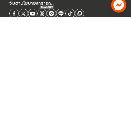
ไทยพีบีเอส (Thai PBS)
เลขที่ 145 ถนนวิภาวดีรังสิต
แขวงตลาดบางเขน เขตหลักสี่
กรุงเทพฯ 10210
0-2790-2000
0-2790-2020
policywatch@thaipbs.or.th
นโยบายคุ้มครองสิทธิส่วนบุคคล
นโยบาย
บทความ
Policy Forum
The Visual
เกี่ยวกับเรา