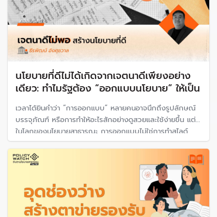
คน
ปีงบประมาณ 2570 พาเด็กกลับเข้าสู่ระบบได้ 1,000,000
คน ซึ่งจะทำให้บรรลุตามเป้าหมายที่กำหนดไว้
2. พัฒนาคุณภาพการศึกษาและความสามารถของเด็ก:
เพิ่มอัตราการจบการศึกษาขั้นพื้นฐานและลดอัตราการเลื่อน
นโยบายที่ดีไม่ได้เกิดจากเจตนาดีเพียงอย่าง
ชั้นที่ล่าช้า
เดียว: ทำไมรัฐต้อง “ออกแบบนโยบาย” ให้เป็น
ส่งเสริมการพัฒนาทักษะอาชีพและทักษะชีวิตของเด็ก เพื่อ
เตรียมความพร้อมสำหรับการดำเนินชีวิตในอนาคต
เวลาได้ยินคำว่า “การออกแบบ” หลายคนอาจนึกถึงรูปลักษณ์
3. สร้างเครือข่ายการสนับสนุนและการมีส่วนร่วมของชุมชน:
บรรจุภัณฑ์ หรือการทำให้อะไรสักอย่างดูสวยและใช้ง่ายขึ้น แต่
ในโลกของนโยบายสาธารณะ การออกแบบไม่ใช่การทำสไลด์
ส่งเสริมการมีส่วนร่วมของชุมชน โรงเรียน และครอบครัวใน
อธิบายตัวเลขของนโยบายให้ดูสวยหลังจากรัฐบาลตัดสินใจแล้ว
การสนับสนุนการศึกษา
และไม่ใช่เพียงการตั้งชื่อโครงการให้ติดหูเท่านั้น
สร้างความตระหนักรู้และความเข้าใจเกี่ยวกับความสำคัญ
ของการศึกษา นำไปสู่การออกแบบระบบการศึกษาที่ยืดหยุ่น
มากขึ้น