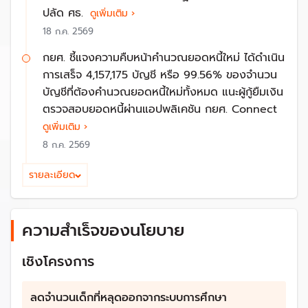
สามารถจัดตั้งทีมติดตามเด็กกลับมาเรียน เพื่อให้แก้ไข
ปลัด ศธ.
ดูเพิ่มเติม ›
ปัญหาได้อย่างคล่องตัว
18 ก.ค. 2569
2. การสร้างการศึกษาที่ยืดหยุ่น หนุนให้เด็กเรียนได้ทุกที่ ทุก
เวลา มีวุฒิฯ รองรับ:
กยศ. ชี้แจงความคืบหน้าคำนวณยอดหนี้ใหม่ ได้ดำเนิน
การเสร็จ 4,157,175 บัญชี หรือ 99.56% ของจำนวน
จัดทำโครงการทุนการศึกษาและความช่วยเหลือทางการเงิน
บัญชีที่ต้องคำนวณยอดหนี้ใหม่ทั้งหมด แนะผู้กู้ยืมเงิน
สำหรับเด็กที่ขาดแคลน โดยเฉพาะในพื้นที่ชนบทและพื้นที่ที่มี
ตรวจสอบยอดหนี้ผ่านแอปพลิเคชัน กยศ. Connect
ความยากจน
ดูเพิ่มเติม ›
จัดหาอุปกรณ์การศึกษา ชุดนักเรียน และอาหารกลางวันฟรี
8 ก.ค. 2569
สำหรับเด็กที่มีความจำเป็น
พัฒนาหลักสูตรที่ยืดหยุ่นและสอดคล้องกับความต้องการ
รายละเอียด
ของเด็กในแต่ละพื้นที่ เพื่อให้เด็กสามารถเรียนรู้ได้ตามความ
สามารถและความสนใจของตนเอง
ส่งเสริมการเรียนรู้แบบออนไลน์ และการเรียนรู้ได้ทุกที่ ทุก
ความสำเร็จของนโยบาย
เวลา เน้นให้ผู้เรียนเป็นผู้กำหนดรูปแบบการเรียนรู้เอง
ให้คำปรึกษาและสนับสนุนทางด้านจิตวิทยาสำหรับเด็กที่มี
เชิงโครงการ
ปัญหาทางครอบครัวหรือปัญหาทางอารมณ์
เชื่อมต่อสถานศึกษากับสถานประกอบการเพื่อประกันการได้
ลดจำนวนเด็กที่หลุดออกจากระบบการศึกษา