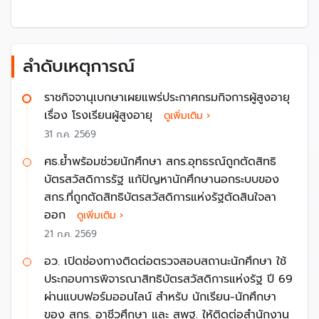
โอกาสในการเข้าถึงการศึกษา
การศึกษาเป็นเครื่องมือหนึ่งที่จะช่วยลดความเหลื่อมล้ำทาง
สังคมและพัฒนาอนาคตของประเทศ การที่เด็กหลุดออก
ลำดับเหตุการณ์
จากระบบการศึกษาไม่เพียงแต่ทำให้พวกเขาขาดโอกาสใน
การพัฒนาตนเอง แต่ยังส่งผลต่อเศรษฐกิจและสังคมโดย
ราชกิจจานุเบกษาเผยแพร่ประกาศกรมกิจการผู้สูงอายุ
รวมอีกด้วย ด้วยเหตุนี้ นโยบาย Zero Dropout จึงถูกจัด
เรื่อง โรงเรียนผู้สูงอายุ
ดูเพิ่มเติม ›
ตั้งขึ้นเพื่อแก้ไขปัญหาเหล่านี้และส่งเสริมการศึกษาให้แก่
31 ก.ค. 2569
เด็กทุกคน โดยมีขั้นตอนการดำเนินงานดังนี้
ศธ.ย้ำพร้อมช่วยนักศึกษา สกร.อุทธรณ์ถูกตัดสิทธิ
1. การค้นหาและติดตามเด็กนอกระบบการศึกษา:
บัตรสวัสดิการรัฐ แก้ปัญหานักศึกษานอกระบบของ
สกร.ที่ถูกตัดสิทธิบัตรสวัสดิการแห่งรัฐตัดสินใจลา
ใช้ข้อมูลจากหน่วยงานต่างๆ เช่น กระทรวงศึกษาธิการ
ออก
ดูเพิ่มเติม ›
กระทรวงมหาดไทย และอื่น ๆ เพื่อค้นหาและติดตามเด็กที่
21 ก.ค. 2569
หลุดออกจากระบบการศึกษา
จัดทำฐานข้อมูลที่เป็นระบบและเชื่อมโยงข้อมูลระหว่างหน่วย
อว. เปิดช่องทางติดต่อตรวจสอบสถานะนักศึกษา ใช้
งาน เพื่อให้สามารถติดตามเด็กที่อยู่ในความเสี่ยงได้อย่างมี
ประกอบการพิจารณาสิทธิบัตรสวัสดิการแห่งรัฐ ปี 69
ประสิทธิภาพ และอัปเดตทุก ๆ ภาคเรียน
ผ่านแบบฟอร์มออนไลน์ สำหรับ นักเรียน-นักศึกษา
ประกาศมติคณะรัฐมนตรีเพื่อกระจายอำนาจให้แต่ละจังหวัด
ของ สกร. อาชีวศึกษา และ สพฐ. ให้ติดต่อสำนักงาน