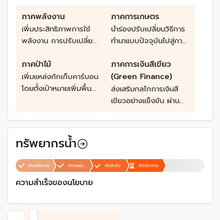
ประสิทธิภาพ 4) ส่งเสริม
ภาคพลังงาน
การลงทุนด้านการจัดการ
ภาคการเกษตร
ความเสี่ยงจาก
เพิ่มประสิทธิภาพการใช้
นำร่องปรับเปลี่ยนวิธีการ
สาธารณภัยแบบมีส่วน
พลังงาน การปรับเปลี่ยน
ทำนาแบบปัจจุบันไปสู่การ
ร่วมจากภาครัฐ ภาค
รูปแบบการขนส่ง รวมถึง
ทำนาที่ลดการปล่อยก๊าซ
เอกชน และภาคประชา
ภาคป่าไม้
ภาคการเงินสีเขียว
การเตรียมการยกเลิก
เรือนกระจกที่ยั่งยืน มี
สังคม ในทุกระดับ 5)
ผลิตพลังงานโดยใช้เชื้อ
ประสิทธิภาพ เพิ่มผลผลิต
(Green Finance)
เพิ่มแหล่งกักเก็บคาร์บอน
เสริมสร้างการมีส่วนร่วม
เพลิงถ่านหิน ภายในปี
มุ่งเน้นการขับเคลื่อน
โดยตั้งเป้าหมายเพิ่มพื้นที่
ส่งเสริมกลไกการเงินสี
ของทุกภาคส่วนในการ
ค.ศ. 2050 ลดการปล่อย
นโยบายเศรษฐกิจ BCG
สีเขียวทุกประเภทให้
เขียวอย่างแข็งขัน ผ่าน
จัดการความเสี่ยง จาก
ก๊าซเรือนกระจกในด้าน
เพื่อพัฒนาสังคมแบบ
ครอบคลุมร้อยละ 55
การออกพันธบัตรเพื่อ
สาธารณภัย
พลังงานได้ร้อยละ 15
องค์รวม โดยไม่ทิ้งใครไว้
ของพื้นที่ทั้งหมดภายในปี
ความยั่งยืน
ข้างหลัง พร้อมทั้งเพิ่ม
ค.ศ. 2037 ซึ่งจะช่วยเพิ่ม
(Sustainability Bond)
ทรัพยากรน้ำ
คุณค่าให้กับความหลาก
การดูดกลับก๊าซเรือน
หลายทางชีวภาพ
กระจกได้ถึง 120 ล้านตัน
เริ่มนโยบาย
วางแผน
ตัดสินใจ
ดำเนินงาน
วิทยาศาสตร์ เทคโนโลยี
ต่อปี
ความสำเร็จของนโยบาย
และเศรษฐกิจที่เน้น
นวัตกรรม ผ่านการเพิ่ม
ประสิทธิภาพของ
ทรัพยากรหมุนเวียนและ