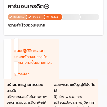
คาร์บอนเครดิต
เริ่มนโยบาย
วางแผน
ตัดสินใจ
ความสำเร็จของนโยบาย
แผนปฏิบัติการอบก.
ประเทศไทยจะบรรลุเป้า
หมายความเป็นกลางทาง
คาร์บอน (Carbon
Neutrality) ภายในปี พ.ศ.
ดูเพิ่มเติม ›
2593 (ค.ศ. 2050) และเป้า
สร้างมาตรฐานคาร์บอน
ออกพระราชบัญญัติบังคับ
หมาย การปล่อยก๊าซเรือน
เครดิต
ใช้
กระจกสุทธิเป็นศูนย์ (Net
สร้างการยอมรับในคุณภาพ
3) ร่าง พ.ร.บ. การ
Zero Greenhouse Gas
ของคาร์บอนเครดิต เพื่อให้
เปลี่ยนแปลงสภาพภูมิอากาศ
Emission) ภายในหรือก่อน