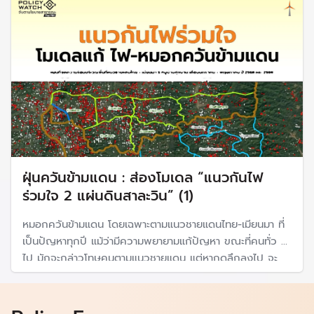
การลงทุนไม่ตอบโจทย์เน้นเทคโนโลยี "มากกว่า "โครงสร้างพื้น
ฐาน" รับมือโลกร้อน
ฝุ่นควันข้ามแดน : ส่องโมเดล “แนวกันไฟ
ร่วมใจ 2 แผ่นดินสาละวิน” (1)
หมอกควันข้ามแดน โดยเฉพาะตามแนวชายแดนไทย-เมียนมา ที่
เป็นปัญหาทุกปี แม้ว่ามีความพยายามแก้ปัญหา ขณะที่คนทั่ว ๆ
ไป มักจะกล่าวโทษคนตามแนวชายแดน แต่หากดูลึกลงไป จะ
เห็นว่าปัญหาซับซ้อนมากกว่าที่ปรากฏ ตามไปดูโมเดลจาก
โครงการ "แนวกันไฟร่วมใจ 2 แผ่นดินสาละวิน" ที่เริ่มประสบ
ความสำเร็จในการลดไฟไหม้ในพื้นที่ป่า