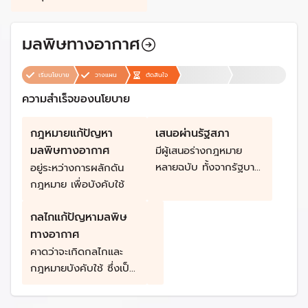
มลพิษทางอากาศ
เริ่มนโยบาย
วางแผน
ตัดสินใจ
ความสำเร็จของนโยบาย
กฎหมายแก้ปัญหา
เสนอผ่านรัฐสภา
มลพิษทางอากาศ
มีผู้เสนอร่างกฎหมาย
หลายฉบับ ทั้งจากรัฐบาล
อยู่ระหว่างการผลักดัน
ฝ่ายค้านและภาคประชาชน
กฎหมาย เพื่อบังคับใช้
กลไกแก้ปัญหามลพิษ
ทางอากาศ
คาดว่าจะเกิดกลไกและ
กฎหมายบังคับใช้ ซึ่งเป็น
ประเด็นที่ถูกวิพากษ์
วิจารณ์มาหลายรัฐบาล