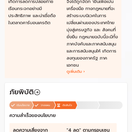
เกิดการลดการปล่อยก๊าซ
จึงได้ถูกจัดท าขึ้นเพื่อเป็น
ปี พ.ศ. 2608 (ค.ศ. 2065)
เรือนกระจกอย่างมี
เครื่องมือ ทางกฎหมายที่จะ
ประสิทธิภาพ และน่าเชื่อถือ
สร้างระบบนิเวศในการ
ในตลาดคาร์บอนเครดิต
เปลี่ยนผ่านของประเทศไทย
มุ่งสู่เศรษฐกิจ และ สังคมที่
ยั่งยืน กฎหมายฉบับนี้จะมีทั้ง
ภาคบังคับและภาคสนับสนุน
และการสนับสนุนให้ เกิดการ
ลงทุนของภาครัฐ ภาค
เอกชน
ดูเพิ่มเติม ›
ภัยพิบัติ
เริ่มนโยบาย
วางแผน
ตัดสินใจ
ความสำเร็จของนโยบาย
ลดความเสี่ยงจาก
"4 ลด" ตามกรอบเซน