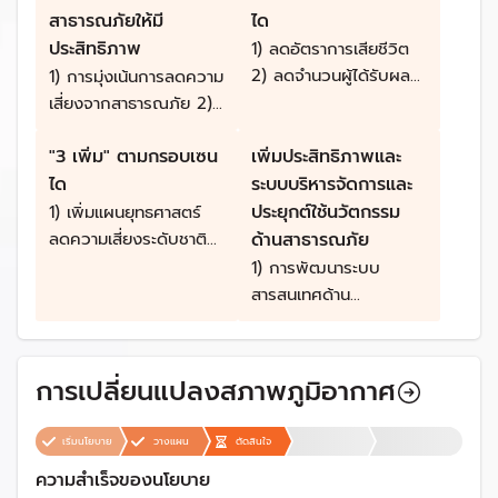
สาธารณภัยให้มี
ได
ประสิทธิภาพ
1) ลดอัตราการเสียชีวิต
2) ลดจำนวนผู้ได้รับผลก
1) การมุ่งเน้นการลดความ
ระทบ 3) ลดความสูญเสีย
เสี่ยงจากสาธารณภัย 2)
ด้านเศรษฐกิจ และ 4) ลด
เพิ่มประสิทธิภาพและระบบ
"3 เพิ่ม" ตามกรอบเซน
ความเสียหายต่อ
เพิ่มประสิทธิภาพและ
บริหารจัดการและประยุกต์
สาธารณูปโภค
ใช้นวัตกรรมด้าน
ได
ระบบบริหารจัดการและ
สาธารณูปการ และบริการ
สาธารณภัย 3) ส่งเสริม
ประยุกต์ใช้นวัตกรรม
1) เพิ่มแผนยุทธศาสตร์
พื้นฐาน
ความเป็นหุ้นส่วนระหว่าง
ลดความเสี่ยงระดับชาติ
ด้านสาธารณภัย
ประเทศในการจัดการ
และระดับท้องถิ่น 2) เพิ่ม
1) การพัฒนาระบบ
ความเสี่ยงจาก
การให้ความช่วยเหลือ
สารสนเทศด้าน
สาธารณภัย 4) การ
ระหว่างประเทศ และ 3)
สาธารณภัย 2)
จัดการภาวะฉุกเฉินแบบ
เพิ่มการเข้าถึงข้อมูลการ
พัฒนาการจัดการองค์
บูรณาการ 5) การเพิ่ม
แจ้งเตือนภัยล่วงหน้าและ
ความรู้ด้านการจัดการ
การเปลี่ยนแปลงสภาพภูมิอากาศ
ประสิทธิภาพการฟื้นฟู
ข้อมูลความเสี่ยง
ความเสี่ยงจาก
อย่างยั่งยืน
สาธารณภัย 3)
เริ่มนโยบาย
วางแผน
ตัดสินใจ
พัฒนาการสื่อสารความ
ความสำเร็จของนโยบาย
เสี่ยง จากสาธารณภัยที่มี