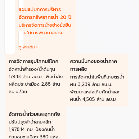
การพัฒนาคุณภาพชีวิต
แผนแม่บทการบริหาร
ของประชาชนอย่างยั่งยืน
จัดการทรัพยากรน้ำ 20 ปี
บริหารจัดการน้ำอย่างยั่งยืน
ภายใต้การพัฒนาอย่าง
สมดุล โดยการมีส่วนร่วม
ของทุกภาคส่วน
ดูเพิ่มเติม ›
การจัดการอุปโภคบริโภค
ความมั่นคงของน้ำภาค
การผลิต
จัดหาน้ำสำรอง/น้ำต้นทุน
174.13 ล้าน ลบ.ม. เพิ่มกำลัง
การจัดหาน้ำในพื้นที่เกษตรน้ำ
ผลิตประปาเมือง 2.88 ล้าน
ฝน 3,239 ล้าน ลบ.ม.
ลบ.ม./วัน
พัฒนาแหล่งเก็บกักน้ำและ
ผันน้ำ 4,505 ล้าน ลบ.ม.
จัดการน้ำท่วมและอุทกภัย
ปรับปรุงลำน้ำสายหลัก
1,978.14 กม. ป้องกันน้ำ
ท่วมชุมชนเมือง 380 แห่ง