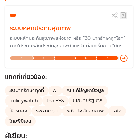
ระบบหลักประกันสุขภาพ
ระบบหลักประกันสุขภาพแห่งชาติ หรือ "30 บาทรักษาทุกโรค"
ภายใต้ระบบหลักประกันสุขภาพถ้วนหน้า ต่อมาเรียกว่า "บัตร
ทอง" ซึ่งดำเนินการมาครบรอบ 20 ปีเมื่อปี 2566 และกำลัง
1
2
3
4
5
ก้าวสู่ปีที่ 23 ในปี 2568 แต่ปัญหายังต้องแก้ไขกันต่อไป โดย
เฉพาะเรื่องงบประมาณและการบริหารจัดการ แม้ว่าเป็นหนึ่งใน
นโยบายที่ประสบความสำเร็จมากที่สุด
แท็กที่เกี่ยวข้อง:
30บาทรักษาทุกที่
AI
AI แก้ปัญหาข้อมูล
policywatch
thaiPBS
นโยบายรัฐบาล
บัตรทอง
รพ.ขาดทุน
หลักประกันสุขภาพ
เอไอ
ไทยพีบีเอส
ผู้เขียน: