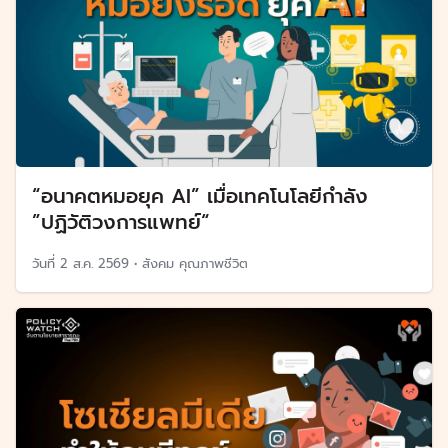
“อนาคตหมอยุค AI” เมื่อเทคโนโลยีกำลัง
”ปฏิวัติวงการแพทย์“
วันที่
2 ส.ค. 2569
•
สังคม คุณภาพชีวิต