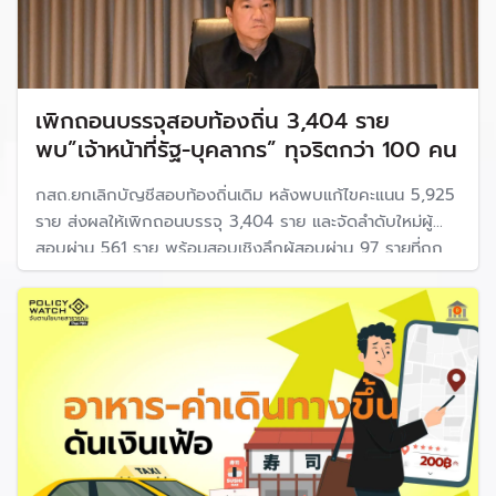
เพิกถอนบรรจุสอบท้องถิ่น 3,404 ราย
พบ”เจ้าหน้าที่รัฐ-บุคลากร” ทุจริตกว่า 100 คน
กสถ.ยกเลิกบัญชีสอบท้องถิ่นเดิม หลังพบแก้ไขคะแนน 5,925
ราย ส่งผลให้เพิกถอนบรรจุ 3,404 ราย และจัดลำดับใหม่ผู้
สอบผ่าน 561 ราย พร้อมสอบเชิงลึกผู้สอบผ่าน 97 รายที่ถูก
เพิ่มคะแนน หากเอี่ยวทุจริตจะถูกดำเนินคดี ขณะที่ มหาดไทยเร่ง
สอบวินัยและคดีอาญาผู้เกี่ยวข้องกับขบวนการทุจริตกว่า 100
คน