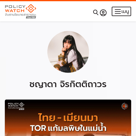
เมนู
ชญาดา จิรกิตติถาวร