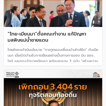
“ไทย-เมียนมา”ตั้งคณะทำงาน แก้ปัญหา
มลพิษแม่น้ำชายแดน
ไทยยังคงดำเนินนโยบาย "การทูตแบบเพื่อนบ้านใกล้ชิด" กับเมีย
นมา เมื่อเปิดบ้านรับการเยือนอย่างเป็นทางการของ มิน ออง
ไลง์ และคณะรัฐบาลเมียนมา พร้อมลงนาม 3 ฉบับ "สร้างความ
ร่วมมือแรงงาน-การจัดการคุณภาพน้ำ-เทคโนโลยีอวกาศ" โดย
มีการตั้งคณะทำงานแก้ปัญหาสารพิษในแม่น้ำที่ไหลผ่านชายแดน