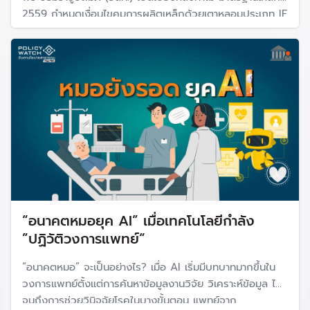
2559 กำหนดเงื่อนไขคุมการผลิตเหล็กด้วยเตาหลอมประเภท IF
(Induction Furnace) เพื่อป้องกันปัญหาสิ่งแวดล้อม แต่ขาด
การควบคุมมาตรฐาน
“อนาคตหมอยุค AI” เมื่อเทคโนโลยีกำลัง
”ปฏิวัติวงการแพทย์“
“อนาคตหมอ” จะเป็นอย่างไร? เมื่อ AI เริ่มมีบทบาทมากขึ้นใน
วงการแพทย์ตั้งแต่การค้นหาข้อมูลงานวิจัย วิเคราะห์ข้อมูล ไป
จนถึงการช่วยวินิจฉัยโรคในบางขั้นตอน แพทย์จาก