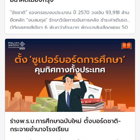
“ชัชชาติ” แจงกรอบงบประมาณ ปี 2570 วงเงิน 93,918 ล้าน
ยึดหลัก "งบสมดุล" รักษาวินัยการเงินการคลัง ชำระค่าเดินรถ
บีทีเอสสายสีเขียว 6 พันกว่าล้านบาท พัฒนาเส้นเลือดฝอย 50
เขตต่อเนื่องด้วยวงเงิน 6,661 ล้านบาท
ร่างพ.ร.บ.การศึกษาฉบับใหม่ ตั้งบอร์ดชาติ-
กระจายอำนาจโรงเรียน