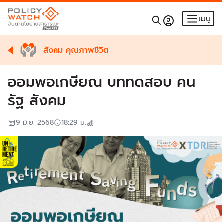
เมนู
สังคม คุณภาพชีวิต
ออมพอเกษียณ บททดสอบ คน
รัฐ สังคม
9 มิ.ย. 2568
18:29
น.