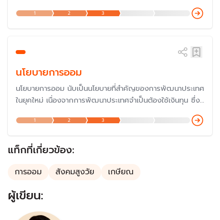
ทุกรัฐบาลก็มีนโยบายต่อประชากรผู้สูงอายุในด้านต่าง ๆ เพื่อให้
1
2
3
ผู้สูงอายุดำรงชีวิตได้อย่างมีคุณภาพ และยิ่งสังคมไทยเริ่มเข้าสู่
สังคมสูงอายุขั้นสุดยอด ทำให้รัฐบาลต้องมาดูแลมากยิ่งขึ้น
นโยบายการออม
นโยบายการออม นับเป็นนโยบายที่สำคัญของการพัฒนาประเทศ
ในยุคใหม่ เนื่องจากการพัฒนาประเทศจำเป็นต้องใช้เงินทุน ซึ่งที่
ผ่านมาในอดีต ประเทศไทยมีปัญหาเรื่องเงินทุนจึงต้องกู้เงินจาก
1
2
3
ต่างประเทศ ดังนั้นเพื่อลดการพึ่งพาเงินทุน รัฐบาลจึงมีนโยบาย
ส่งเสริมการออม อย่างไรก็ตาม จากสังคมสูงวัย เป้าหมายของ
การออมเปลี่ยนไปเพื่อวัยเกษียณ
แท็กที่เกี่ยวข้อง:
การออม
สังคมสูงวัย
เกษียณ
ผู้เขียน: