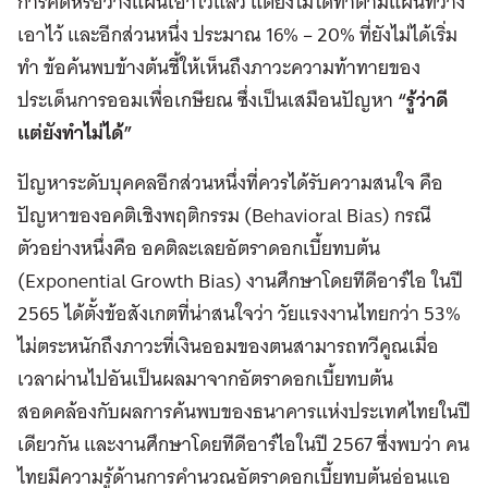
การคิดหรือวางแผนเอาไว้แล้ว แต่ยังไม่ได้ทำตามแผนที่วาง
เอาไว้ และอีกส่วนหนึ่ง ประมาณ 16% – 20% ที่ยังไม่ได้เริ่ม
ทำ ข้อค้นพบข้างต้นชี้ให้เห็นถึงภาวะความท้าทายของ
ประเด็นการออมเพื่อเกษียณ ซึ่งเป็นเสมือนปัญหา
“รู้ว่าดี
แต่ยังทำไม่ได้”
ปัญหาระดับบุคคลอีกส่วนหนึ่งที่ควรได้รับความสนใจ คือ
ปัญหาของอคติเชิงพฤติกรรม (Behavioral Bias) กรณี
ตัวอย่างหนึ่งคือ อคติละเลยอัตราดอกเบี้ยทบต้น
(Exponential Growth Bias) งานศึกษาโดยทีดีอาร์ไอ ในปี
2565 ได้ตั้งข้อสังเกตที่น่าสนใจว่า วัยแรงงานไทยกว่า 53%
ไม่ตระหนักถึงภาวะที่เงินออมของตนสามารถทวีคูณเมื่อ
เวลาผ่านไปอันเป็นผลมาจากอัตราดอกเบี้ยทบต้น
สอดคล้องกับผลการค้นพบของธนาคารแห่งประเทศไทยในปี
เดียวกัน และงานศึกษาโดยทีดีอาร์ไอในปี 2567 ซึ่งพบว่า คน
ไทยมีความรู้ด้านการคำนวณอัตราดอกเบี้ยทบต้นอ่อนแอ