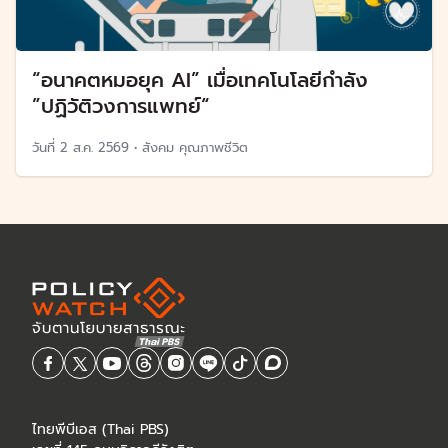
“อนาคตหมอยุค AI” เมื่อเทคโนโลยีกำลัง
”ปฏิวัติวงการแพทย์“
วันที่
2 ส.ค. 2569
•
สังคม คุณภาพชีวิต
ไทยพีบีเอส (Thai PBS)