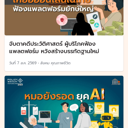
จับตาคดีประวัติศาสตร์ ผู้บริโภคฟ้อง
แพลตฟอร์ม หวังสร้างบรรทัดฐานใหม่
วันที่
7 ส.ค. 2569
•
สังคม คุณภาพชีวิต