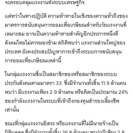
จะครอบคลุมแรงงานทั้งระบบเศรษฐกิจ
แต่ทว่าในทางปฏิบัติ ความท้าทายในเชิงของความทั่วถึงของ
มาตรการสนับสนุนการออมเพื่อเกษียณสำหรับวัยแรงงานที่
เหมาะสม อาจเป็นความท้าทายสำคัญอีกประการหนึ่งที่
สังคมไทยไม่ควรมองข้าม สถิติพบว่า แรงงานส่วนใหญ่ของ
ประเทศ ยังคงประสบปัญหาการเข้าถึงระบบการสนับสนุน
การออมเพื่อเกษียณเหล่านี้
ในกลุ่มแรงงานซึ่งเป็นสมาชิกของหรือสมาชิกของระบบ
ประกันสังคมตามมาตรา 33 ซึ่งมีจำนวนทั้งสิ้น 11.9 ล้านคน
พบว่า มีแรงงานเพียง 2.9 ล้านคน หรือคิดเป็นประมาณ 24%
ของกำลังแรงงานในระบบที่เข้าถึงกองทุนสำรองเลี้ยงชีพ
เท่านั้น
ขณะที่กลุ่มแรงงานอิสระ หรือแรงงานที่ไม่มีนายจ้างเป็น
นิติบุคคล ซึ่งมีจำนวนทั้งสิ้น 26.8 ล้านคน พบว่ามีเพียง 2.8