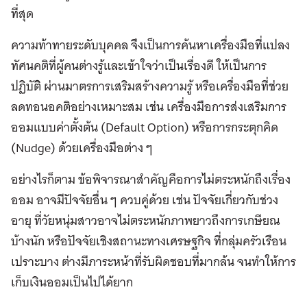
ที่สุด
ความท้าทายระดับบุคคล จึงเป็นการค้นหาเครื่องมือที่แปลง
ทัศนคติที่ผู้คนต่างรู้และเข้าใจว่าเป็นเรื่องดี ให้เป็นการ
ปฏิบัต
ผ่านมาตรการเสริมสร้างความรู้ หรือเครื่องมือที่ช่วย
ลดทอนอคติอย่างเหมาะสม เช่น เครื่องมือการส่งเสริมการ
ออมแบบค่าตั้งต้น (Default Option) หรือการกระตุกคิด
(Nudge) ด้วยเครื่องมือต่าง ๆ
อย่างไรก็ตาม ข้อพิจารณาสำคัญคือการไม่ตระหนักถึงเรื่อง
ออม อาจมีปัจจัยอื่น ๆ ควบคู่ด้วย เช่น ปัจจัยเกี่ยวกับช่วง
อายุ ที่วัยหนุ่มสาวอาจไม่ตระหนักภาพยาวถึงการเกษียณ
บ้างนัก หรือปัจจัยเชิงสถานะทางเศรษฐกิจ ที่กลุ่มครัวเรือน
เปราะบาง ต่างมีภาระหน้าที่รับผิดชอบที่มากล้น จนทำให้การ
เก็บเงินออมเป็นไปได้ยาก