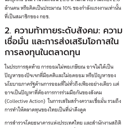
ล้านคน หรือคิดเป็นประมาณ 10% ของกำลังแรงงานเท่านั้น
ที่เป็นสมาชิกของ กอช.
2. ความท้าทายระดับสังคม: ความ
เชื่อมั่น และการส่งเสริมโอกาสใน
การลงทุนในตลาดทุน
ในประการสุดท้าย การออมไม่พอเกษียณ อาจไม่ได้เป็น
ปัญหาของปัจเจกที่มีอคติและไม่อดออม หรือปัญหาของ
นโยบายภาครัฐด้านการออมที่ไม่ทั่วถึงเพียงอย่างเดียว แต่
อาจเป็นปัญหาที่ต้องการการร่วมมือกันของสังคม
(Collective Action) ในการเสริมสร้างความเชื่อมั่น รวมถึง
การทำให้ตลาดทุนของไทยเป็นที่น่าดึงดูด
การสำรวจโดยธนาคารแห่งประเทศไทย และสำนักงานสถิติ