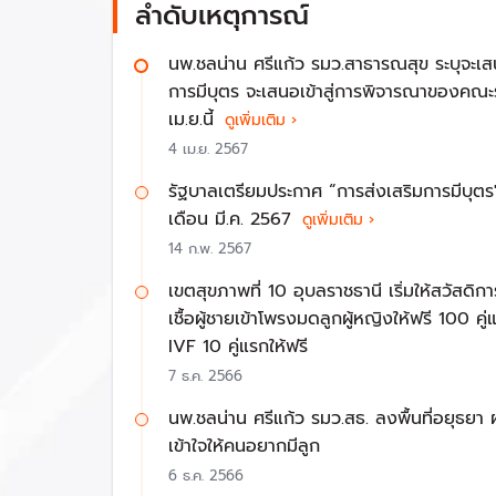
ข้อมูลช่วงปี 2506 – 2526 มีเด็กเกิดไม่ต่ำกว่า
ลำดับเหตุการณ์
ในปี 2564 เด็กเกิดใหม่ลดลงเหลือ 485,085 คน
ขณะจำนวนการตายปี 2564 มีมากถึง 550,042 ค
นพ.ชลน่าน ศรีแก้ว รมว.สาธารณสุข ระบุจะเสน
อัตราเจริญพันธุ์รวม หรือ Total Fertility Rate :
การมีบุตร จะเสนอเข้าสู่การพิจารณาของคณะ
เกือบทุกจังหวัดในประเทศไทย มีอัตราเจริญพันธุ์รว
เม.ย.นี้
ดูเพิ่มเติม ›
ข้อมูลจาก ศ.ดร.เกื้อ วงศ์บุญสิน ศาสตราจารย์
4 เม.ย. 2567
เพียง 33 ล้านคน การที่ประชากรลดลงมากโดยเฉพ
รัฐบาลเตรียมประกาศ “การส่งเสริมการมีบุตร
ดังนี้
เดือน มี.ค. 2567
ดูเพิ่มเติม ›
จำนวนประชากรวัยแรงงาน (ช่วงอายุ 15-64 ปี) 
14 ก.พ. 2567
จำนวนประชากรวัยเด็ก (ช่วงอายุ 0-14 ปี) จะลด
เขตสุขภาพที่ 10 อุบลราชธานี เริ่มให้สวัสดิก
ส่วนจำนวนคนสูงวัย (อายุ 65 ปีขึ้นไป) เพิ่มขึ้น
เชื้อผู้ชายเข้าโพรงมดลูกผู้หญิงให้ฟรี 100
ประชากรลดลงมากขนาดนี้และคนวัยทำงานลดลงมาก
IVF 10 คู่แรกให้ฟรี
ทำอย่างไร ให้คนไทยอยากมี
7 ธ.ค. 2566
นพ.ชลน่าน ศรีแก้ว รมว.สธ. ลงพื้นที่อยุธยา
สาเหตุที่ทำให้คนไทยไม่อยากมีลูกเกิดจากปัญหาด้
เข้าใจให้คนอยากมีลูก
กระทรวงสาธารณสุขจึงเร่งผลักดันให้การส่งเสริมก
6 ธ.ค. 2566