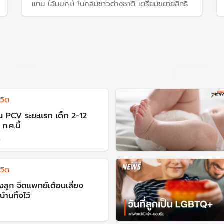
แทน (อุ้มบุญ) ในกลุ่มชาวต่างชาติ เตรียมขยายสิทธิ
การเข้าถึงของกลุ่มสมรสเท่าเทียม และผู้มีรายได้น้อย
วิต
ซีน PCV ระยะแรก เด็ก 2-12
ก.ค.นี้
9
วิต
้ยงลูก จิตแพทย์เตือนเสี่ยง
้านทิ้งไว้