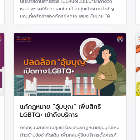
นโยบายด้านสิทธิสตรี เป็นหนึ่งในนโยบายที่คาดว่า
หลายพรรคให้ความสนใจ เป็นกลุ่มเป้าหมายสำคัญ
ขณะที่เครือข่ายองค์กรผู้หญิง เสนอนโยบาย "ผู้
ยการเจริญพันธุ์ทางการแพทย์ พ.ศ. 2558
หญิงไม่แบก ไม่จม" จัดสวัสดิการคุ้มครองแม่ เข้าถึง
พ.ศ. 2565 – 2580) โดย สภาพัฒนาการเศรษฐกิจและสังคมแห่งชาติ เร
สวัสดิการส่งเสริมทางสังคม แก้ปัญหาเด็กเกิดน้อย
มีพรรคการเมืองขานรับข้อเสนอในสนามเลือกตั้งปี
งินอุดหนุนเพื่อการเลี้ยงดูเด็กแรกเกิด พ.ศ.2562
69
อนามัยการเจริญพันธุ์แห่งชาติ ฉบับที่ 2 (พ.ศ.2560-2569) ว่าด้ว
331697
h-20201030/
/333350
ningNews/episodes/97340
แก้กฎหมาย ”อุ้มบุญ” เพิ่มสิทธิ
LGBTQ+ เข้าถึงบริการ
กระทรวงสาธารณสุขเตรียมเสนอกฎหมายอุ้มบุญใหม่
ก้าวข้ามข้อจำกัดเดิม เพิ่มกลุ่มผู้รับบริการตั้งครรภ์