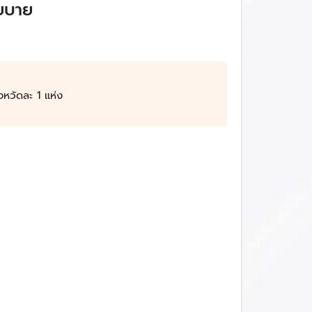
ยบาย
.2565 อยู่ที่ 1.16
7 ซึ่งสูงกว่าระดับทดแทน
26 จำนวนประชากรไทยจะลดลงจาก 66 ล้านคน เหลือ
ังหวัดละ 1 แห่ง
พอต่อการพัฒนาประเทศ โดยมีข้อมูลคาดการณ์
้งประเทศ
ศ
ขณะที่อีกประมาณร้อยละ 10 มาจากปัญหาด้านสุขภาพ
นาทรัพยากรมนุษย์ โดยมีสาระสำคัญที่พิจารณา คือ