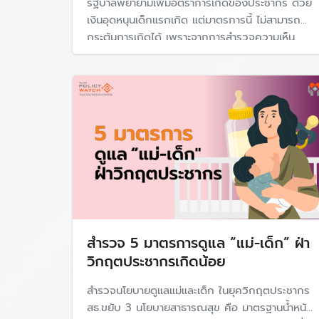
รัฐบาลพยายามเพิ่มอัตราการเกิดของประชากร ด้วย
กฎหมายที่เกี่ยวข้อง
เงินอุดหนุนเด็กแรกเกิด แต่มาตรการนี้ ไม่สามารถ
กระตุ้นการเกิดได้ เพราะจากการสำรวจความเห็น
พ.ร.บ.คุ้มครองเด็กที่เกิดโดยอาศัยเทคโนโลยีช่ว
ประชาชนที่ยังไม่ตัดสินใจมีลูก สาเหตุสำคัญอยู่ที่
แผนพัฒนาประชากรเพื่อการพัฒนาประเทศระยะยาว (
ความมั่นคงทางเศรษฐกิจ สิทธิและสวัสดิการหลาย
แก่ดี และตายดี
อย่างของคนทำงานไม่สอดคล้องต่อการมีลูก
ระเบียบกรมกิจการเด็กและเยาวชน ว่าด้วยการจ่ายเ
โครงการขับเคลื่อนนโยบายและยุทธศาสตร์การพัฒนา
คุณภาพ
แหล่งอ้างอิง
https://www.thaipbs.or.th/news/content/
https://theactive.net/news/public-healt
https://www.thaipbs.or.th/news/content
https://www.thaipbs.or.th/program/Eve
สำรวจ 5 มาตรการดูแล “แม่-เด็ก” ฝ่า
วิกฤตประชากรเกิดน้อย
สำรวจนโยบายดูแลแม่และเด็ก ในยุควิกฤตประชากร
สธ.ขยับ 3 นโยบายสาธารณสุข คือ มาตรฐานน้ำหนัก