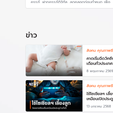
ครรภ์, ฝากครรภ์ดิจิทัล, ลดคลอดก่อนกำหนด เพื่อ
ดูแลสุขภาพความปลอดภัยแม่และเด็ก ขณะที่ต้อง
เดินหน้านโยบายสวัสดิการเด็กเล็ก เงินเด็กถ้วนหน้า
และ สิทธิลาคลอด 120 วันและพ่อมีสิทธิ์ลาคลอด
ข่าว
สังคม คุณภาพชี
คาดเริ่มฉีดวัค
เดือนทั่วประเทศ 
8 พฤษภาคม 256
สังคม คุณภาพชี
ใช้โซเชียลฯ เลี
เหมือนเปิดประตูบ
13 มกราคม 2568