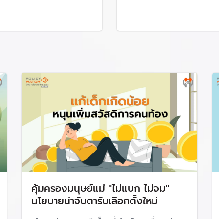
ษาภาวะมีบุตรยากด้วยเทคโนโลยีช่วยการเจริญพันธุ์ ในกลุ่มที่ใช้ชีวิ
ไม่อยากมีบุตร ให้มีโอกาสมีลูกได้
รมอนามัยร่วมกับหน่วยงานที่เกี่ยวข้อง ดำเนินการ 2 เรื่องหลักที่
การมีคลินิกส่งเสริมการมีบุตร จังหวัดละ 1 แห่ง เพื่อให้ประชาชนเข้าถึ
รถให้บริการประชาชนได้ภายในเดือน ธ.ค. นี้
ามเป็นไปได้เพื่อส่งเสริมการมีลูก
่น่ากังวลที่สุดคือ
‘เศรษฐกิจและสังคม’
จึงมีความเห็นว่า ต้องพิจารณาเพื่
คุ้มครองมนุษย์แม่ "ไม่แบก ไม่จม"
ีได้หรือไม่?
นโยบายน่าจับตารับเลือกตั้งใหม่
่อเดือน ควรจะช่วยคนละ 3,000 บาทหรือไม่?