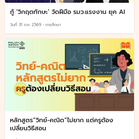
กู้ ‘วิกฤตทักษะ’ วัดฝีมือ รมว.แรงงาน ยุค AI
วันที่
31 ก.ค. 2569
•
การศึกษา
หลักสูตร“วิทย์-คณิต“ไม่ยาก แต่ครูต้อง
เปลี่ยนวิธีสอน