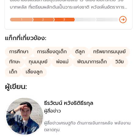
บาทพลัส ที่เตรียมผลักดันเป็นวาระแห่งชาติ หวังเพิ่มอัตราการ
เกิดของเด็กที่มีคุณภาพ สร้างความเข้าใจการมีบุตรเมื่อพร้อม
1
2
3
และสอดคล้องเหมาะสมกับสภาพเศรษฐกิจและสังคม “มีลูก มี
แต่ได้” สร้างคลินิกส่งเสริมการมีบุตร จังหวัดละ 1 แห่ง ภายใน
สิ้นปี 2566
แท็กที่เกี่ยวข้อง:
การศึกษา
การเลี้ยงดูเด็ก
ตีลูก
ทรัพยากรมนุษย์
ทักษะ
ทุนมนุษย์
พ่อแม่
พัฒนาการเด็ก
วิจัย
เด็ก
เลี้ยงลูก
ผู้เขียน:
ธีรวัฒน์ หวังธิติธีรกุล
ผู้สื่อข่าว
ผู้สื่อข่าวเศรษฐกิจ ด้านการเงินการคลัง พลังงาน
ตลาดทุน