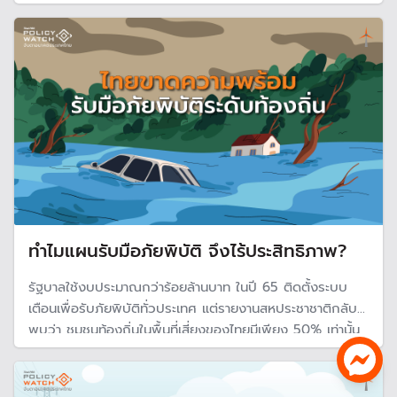
วงเสวนาระดมความคิดเห็น สู่มิติใหม่ในการจัดการภัยพิบัติ
อย่างยั่งยืน เสนอแผน 3 ระยะ พร้อมผลักดันให้มีกลไกร่วม
ระหว่างรัฐ เอกชน และภาคประชาสังคม
ทำไมแผนรับมือภัยพิบัติ จึงไร้ประสิทธิภาพ?
รัฐบาลใช้งบประมาณกว่าร้อยล้านบาท ในปี 65 ติดตั้งระบบ
เตือนเพื่อรับภัยพิบัติทั่วประเทศ แต่รายงานสหประชาชาติกลับ
พบว่า ชุมชนท้องถิ่นในพื้นที่เสี่ยงของไทยมีเพียง 50% เท่านั้น
ที่ได้รับการอบรมเตรียมการป้องกันและรู้จักการเตือนภัย ซึ่งถือ
เป็นปัญหาสำคัญของการเตรียมพร้อมรับมือภัยพิบัติของไทย