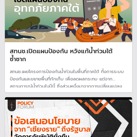
สทนช.เปิดแผนป้องกัน หวังแก้น้ำท่วมใต้
ซ้ำซาก
สทนช.เผยโครงการป้องกันน้ำท่วมในพื้นที่ภาคใต้ ทั้งการระบบ
ป้องกันและขยายพื้นที่กักเก็บ เพื่อลดผลกระทบ แต่จาก
สถานการณ์น้ำท่วมในปีนี้ ซึ่งส่วนหนึ่งมาจากการเปลี่ยนแปลง
สภาพภูมิอากาศ อาจเป็นเรื่องท้าทายอีกครั้งว่าโครงการดัง
กล่าวจะเพียงพอหรือไม่