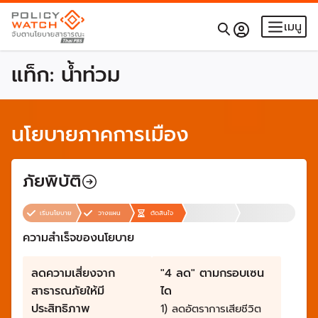
เมนู
แท็ก:
น้ำท่วม
นโยบายภาคการเมือง
ภัยพิบัติ
เริ่มนโยบาย
วางแผน
ตัดสินใจ
ความสำเร็จของนโยบาย
ลดความเสี่ยงจาก
"4 ลด" ตามกรอบเซน
สาธารณภัยให้มี
ได
ประสิทธิภาพ
1) ลดอัตราการเสียชีวิต