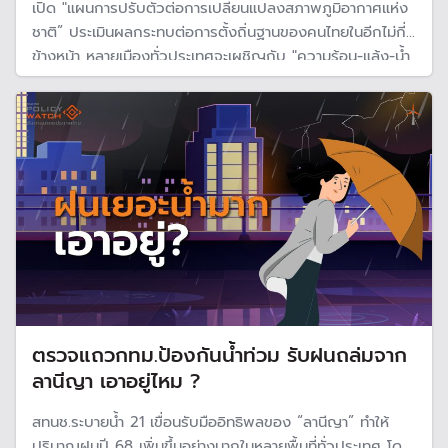
เปิด "แผนการปรับตัวต่อการเปลี่ยนแปลงสภาพภูมิอากาศแห่ง
ชาติ” ประเมินผลกระทบต่อการตั้งถิ่นฐานของคนไทยในอีกไม่กี่ปี
ข้างหน้า หลายเมืองทั่วประเทศจะเผชิญกับ "ความร้อน-แล้ง-น้ำ
ท่วม" อย่างเลี่ยงไม่ได้ ในระดับต่าง ๆ กัน โดยเฉพาะหัวเมือง
หลักตามลุ่มน้ำ เตือนต้องเร่งหามาตรการรับมือ
ตรวจแถวกทม.ป้องกันน้ำท่วม รับฝนถล่มจาก
ลานีญา เอาอยู่ไหม ?
สทนช.ระบายน้ำ 21 เขื่อนรับมืออิทธิพลของ “ลานีญา” ทำให้
ปริมาณฝนปี 68 เพิ่มขึ้นอย่างมากในหลายพื้นที่ทั่วประเทศ โดย