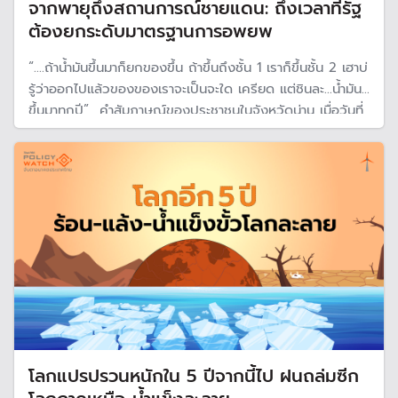
จากพายุถึงสถานการณ์ชายแดน: ถึงเวลาที่รัฐ
ต้องยกระดับมาตรฐานการอพยพ
“....ถ้าน้ำมันขึ้นมาก็ยกของขึ้น ถ้าขึ้นถึงชั้น 1 เราก็ขึ้นชั้น 2 เฮาบ่
รู้ว่าออกไปแล้วของของเราจะเป็นจะใด เครียด แต่ชินละ...น้ำมัน
ขึ้นมาทุกปี” คำสัมภาษณ์ของประชาชนในจังหวัดน่าน เมื่อวันที่
19 กรกฎาคม 2568 ก่อนที่พายุวิภาจะส่งผลทำให้เกิดฝน
ตกหนัก น้ำท่วมฉับพลัน น้ำป่าไหลหลาก และดินโคลนถล่ม
โลกแปรปรวนหนักใน 5 ปีจากนี้ไป ฝนถล่มซีก