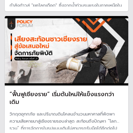
กำลังก้าวสู่ "ยุคโลกเดือด" ซึ่งจากน้ำท่วมรุนแรงในภาคเหนือใน
ปีนี้ ชี้ให้เห็นว่าผลกระทบรุนแรงและไม่อาจคาดการณ์ได้ แต่
หน่วยงานของรัฐยังขาดแผนรับมืออย่างแท้จริง นอกจากแก้
ปัญหาเฉพาะหน้า
“ฟื้นฟูเชียงราย” เริ่มต้นใหม่ให้แข็งแรงกว่า
เดิม
วิกฤตอุทกภัย และปริมาณดินโคลนจำนวนมหาศาลที่พัดพา
ความเสียหายมาสู่เชียงรายรอบล่าสุด สะท้อนถึงปัญหา “โลก
รวน” ที่การจัดการในรูปแบบเดิมไม่สามารถรับมือได้อีกต่อไป