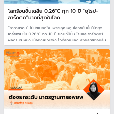
โลกร้อนขึ้นเฉลี่ย 0.26°C ทุก 10 ปี ”ยุโรป-
อาร์กติก“มากที่สุดในโลก
“อากาศร้อน“ ไม่น่าแปลกใจ เพราะอุณหภูมิโลกขยับขึ้นไม่หยุด
เฉลี่ยเพิ่มขึ้น 0.26°C ทุก 10 ปี ขณะที่ปีนี้ ยุโรปและอาร์กติกรับ
ผลกระทบหนัก เมื่ออุณหภูมิพุ่งเร็วที่สุดในโลก ส่งผลให้เจอคลื่น
ความร้อนรุนแรง และจำนวนวันที่อุณภูมิสูงกำลังเพิ่มมากขึ้น