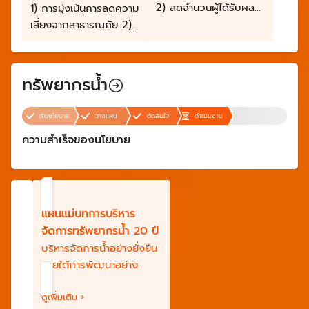
2) ลดจำนวนผู้ได้รับผลก
1) การมุ่งเน้นการลดความ
ระทบ 3) ลดความสูญเสีย
เสี่ยงจากสาธารณภัย 2)
ด้านเศรษฐกิจ และ 4) ลด
เพิ่มประสิทธิภาพและระบบ
ความเสียหายต่อ
บริหารจัดการและประยุกต์
สาธารณูปโภค
ใช้นวัตกรรมด้าน
ทรัพยากรน้ำ
สาธารณูปการ และบริการ
สาธารณภัย 3) ส่งเสริม
พื้นฐาน
ความเป็นหุ้นส่วนระหว่าง
เริ่มนโยบาย
วางแผน
ตัดสินใจ
ดำเนินงาน
ประเทศในการจัดการ
ความสำเร็จของนโยบาย
ความเสี่ยงจาก
สาธารณภัย 4) การ
จัดการภาวะฉุกเฉินแบบ
บูรณาการ 5) การเพิ่ม
ประสิทธิภาพการฟื้นฟู
แผนแม่บทการบริหาร
อย่างยั่งยืน
จัดการทรัพยากรน้ำ 20 ปี
บริหารจัดการน้ำอย่างยั่งยืน
ภายใต้การพัฒนาอย่าง
สมดุล โดยการมีส่วนร่วม
ของทุกภาคส่วน
ดูเพิ่มเติม ›