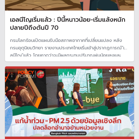
เอลนีโญเริ่มแล้ว : ปีนี้หนาวน้อย-เริ่มแล้งหนัก
ปลายปีถึงต้นปี 70
กรมโลกร้อนเปิดแผนรับมือสภาพอากาศที่เปลี่ยนแปลง หลัง
กรมอุตุนิยมวิทยา รายงานประเทศไทยเริ่มเข้าสู่ปรากฎการณ์"เอ
ลนีโญ"แล้ว โดยคาดว่าจะมีผลกระทบปริมาณฝนน้อยลงและ
อุณหภูมิสูง โดยเฉพาะในช่วงธ.ค.69 และ ก.พ 70 ทำให้ฤดู
หนาวในปีนี้อาจจะไม่หนาวเย็นเหมือนปีที่ผ่านมา