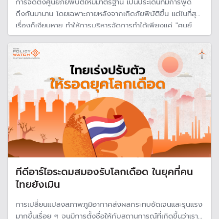
การจัดตั้งศูนย์ภัยพิบัติให้มีมาตรฐาน เป็นประเด็นที่มีการพูด
ถึงกันมานาน โดยเฉพาะภายหลังจากเกิดภัยพิบัติขึ้น แต่ในที่สุด
เรื่องก็เงียบหาย ทำให้การบริหารจัดการทำได้เพียงแค่ "ศูนย์
บัญชาการเฉพาะ" แต่จากสถานการณ์โลกร้อน อาจถึงเวลาต้อง
กลับมาทบทวนกันอย่างจริงจัง เพราะภัยพิบัติอาจรุนแรงและ
เกิดบ่อยครั้ง
ทีดีอาร์ไอระดมสมองรับโลกเดือด ในยุคที่คน
ไทยยังเมิน
การเปลี่ยนแปลงสภาพภูมิอากาศส่งผลกระทบชัดเจนและรุนแรง
มากขึ้นเรื่อย ๆ จนมีการตั้งชื่อให้กับสถานการณ์ที่เกิดขึ้นว่าเรา