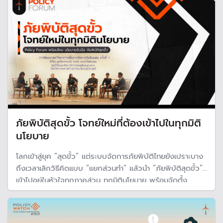
ใกล้ชิด
ภัยพิบัติสุดขั้ว โจทย์ใหม่ที่ต้องเข้าไปในทุกมิติ
นโยบาย
โลกเข้าสู่ยุค “สุดขั้ว” แต่ระบบจัดการภัยพิบัติไทยยังเปราะบาง
ถึงเวลาเลิกวิธีคิดแบบ “แยกส่วนทำ” แล้วนำ “ภัยพิบัติสุดขั้ว”
เข้าไปอยู่ในหัวใจทุกภาคส่วน ทุกมิตินโยบาย พร้อมจัดตั้ง
“หน่วยงานกลางเป็นเจ้าภาพ” ให้การบริหารจัดการมีความต่อ
เนื่อง เป็นอิสระ และครอบคลุมภัยพิบัติในทุกมิติอย่างแท้จริง