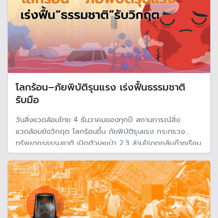
โลกร้อน–ภัยพิบัติรุนแรง เร่งฟื้นธรรมชาติ
รับมือ
วันสิ่งแวดล้อมไทย 4 ธันวาคมของทุกปี สถานการณ์สิ่ง
แวดล้อมยังวิกฤต โลกร้อนขึ้น ภัยพิบัติรุนแรง กระทรวง
ทรัพยากรธรรมชาติ เปิดตัวเลขป่า 2.3 ล้านไร่ดูดกลับก๊าซเรือน
กระจก 1.69 ล้านตันคาร์บอนเทียบเท่าต่อปี เสนอปลูกป่าเพิ่มขึ้น
ช่วยดูดซับคาร์บอนฯมากขึ้น