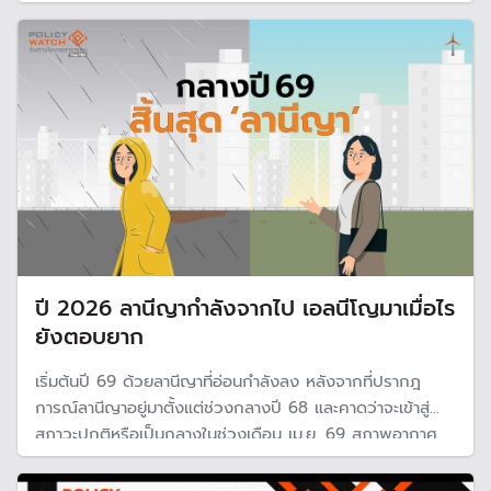
จัดการรับมือ เสนอชุมชนมีส่วนร่วมจัดการ โดย World
Riskindex วัดความเสี่ยง ความเปราะบาง และความสามารถใน
การรับมือภัยพิบัติต่าง ๆ ไทยติดอันดับ 24
ปี 2026 ลานีญากำลังจากไป เอลนีโญมาเมื่อไร
ยังตอบยาก
เริ่มต้นปี 69 ด้วยลานีญาที่อ่อนกำลังลง หลังจากที่ปรากฎ
การณ์ลานีญาอยู่มาตั้งแต่ช่วงกลางปี 68 และคาดว่าจะเข้าสู่
สภาวะปกติหรือเป็นกลางในช่วงเดือน เม.ย. 69 สภาพอากาศ
กำลังเข้าสู่ “เอลนีโญ” ในช่วงครึ่งปีหลัง แต่จะทำให้เกิดภาวะ
แห้งแล้งรุนแรงหรือไม่ ยังเป็นสถานการณ์ที่ต้องจับตาดูอย่าง