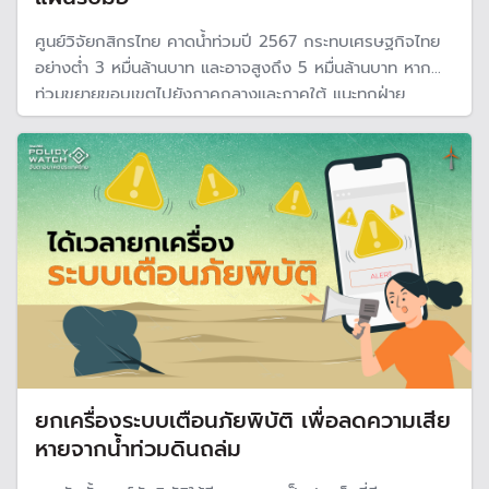
ศูนย์วิจัยกสิกรไทย คาดน้ำท่วมปี 2567 กระทบเศรษฐกิจไทย
อย่างต่ำ 3 หมื่นล้านบาท และอาจสูงถึง 5 หมื่นล้านบาท หากน้ำ
ท่วมขยายขอบเขตไปยังภาคกลางและภาคใต้ แนะทุกฝ่าย
วางแผนรับมือภัยพิบัติที่เสี่ยงรุนแรงมากขึ้นจากสภาพภูมิ
อากาศสุดขั้ว
ยกเครื่องระบบเตือนภัยพิบัติ เพื่อลดความเสีย
หายจากน้ำท่วมดินถล่ม