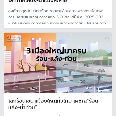
โลกภาคเหนือ-น้ำแข็งละลาย
องค์การอุตุนิยมวิทยาโลก รายงานข้อมูลการพยากรณ์สภาพ
การเปลี่ยนแปลงภูมิอากาศอีก 5 ปี ตั้งแต่ปีค.ศ. 2025-2029
แนวโน้มชัดเจนว่าทั่วโลกจะเจอกับสภาพอากาศที่แปรปรวนกว่า
ปกติ จากอุณหภูมิใช้พื้นผิวโลกสูงกว่า 1.5 °C อย่างถาวร ส่ง
ผลให้ฝน-แล้ง-น้ำแข็งทั่วโลกละลาย เพิ่มมากขึ้น
โลกร้อนเขย่าเมืองใหญ่ทั่วไทย เผชิญ”ร้อน-
แล้ง-น้ำท่วม”