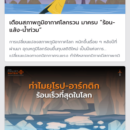
เตือนสภาพภูมิอากาศโลกรวน มาครบ “ร้อน-
แล้ง-น้ำท่วม”
การเปลี่ยนแปลงสภาพภูมิอากาศโลก หนักขึ้นเรื่อย ๆ หลังปีที่
ผ่านมา อุณหภูมิโลกร้อนขึ้นทุบสถิติใหม่ เป็นปีแห่งการ
เปลี่ยนแปลงทางภูมิอากาศรุนแรง ทำให้หลายภูมิภาคมีสภาพภูมิ
อากาศเปลี่ยนไป บางพื้นที่ร้อน บางแห่งแล้งหนัก แต่บาง
ภูมิภาคเผชิญกับฝนตกหนักและอุทกภัยครั้งใหญ่