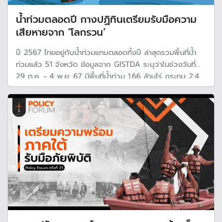
น้ำท่วมตลอดปี กางปฏิทินเตรียมรับมือความ
เสียหายจาก ‘โลกรวน’
ปี 2567 ไทยอยู่กับน้ำท่วมแทบตลอดทั้งปี ล่าสุดรวมพื้นที่น้ำ
ท่วมแล้ว 51 จังหวัด ข้อมูลจาก GISTDA ระบุว่าในช่วงวันที่
29 ต.ค. - 4 พ.ย. 67 มีพื้นที่น้ำท่วม 1.66 ล้านไร่ กระทบ 2.4
แสนหลังคาเรือน ท่ามกลางการจับตาสถานการณ์น้ำท่วมในพื้นที่
ภาคใต้ที่คาดว่าจะรุนแรงกว่าปีผ่านมา