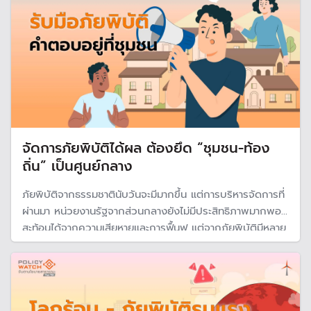
จัดการภัยพิบัติได้ผล ต้องยึด “ชุมชน-ท้อง
ถิ่น” เป็นศูนย์กลาง
ภัยพิบัติจากธรรมชาตินับวันจะมีมากขึ้น แต่การบริหารจัดการที่
ผ่านมา หน่วยงานรัฐจากส่วนกลางยังไม่มีประสิทธิภาพมากพอ
สะท้อนได้จากความเสียหายและการฟื้นฟู แต่จากภัยพิบัติมีหลาย
รูปแบบ ดังนั้น อาจจำเป็นต้องปรับแนวทางการรับมือใหม่ โดย
ต้องอาศัย "ชุมชนและท้องถิ่น"เข้ามามีบทบาทหลักในการบริหาร
จัดการ