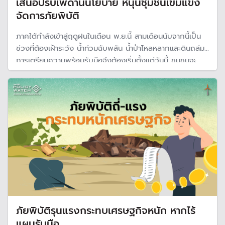
เสนอปรับเพดานนโยบาย หนุนชุมชนเข้มแข็ง
จัดการภัยพิบัติ
ภาคใต้กำลังเข้าสู่ฤดูฝนในเดือน พ.ย.นี้ สามเดือนนับจากนี้เป็น
ช่วงที่ต้องเฝ้าระวัง น้ำท่วมฉับพลัน น้ำป่าไหลหลากและดินถล่ม
การเตรียมความพร้อมรับมือจึงต้องเริ่มตั้งแต่วันนี้ ชุมชนจะ
ต้องตอบ 3 คำถามให้ได้ หนีเมื่อไร? หนีอย่างไร? หนีไปไหน?
และภาคีเครือข่ายต้องช่วยสร้างกลไกสนับสนุนให้พวกเขาเข้ม
แข็ง
ภัยพิบัติรุนแรงกระทบเศรษฐกิจหนัก หากไร้
แผนรับมือ