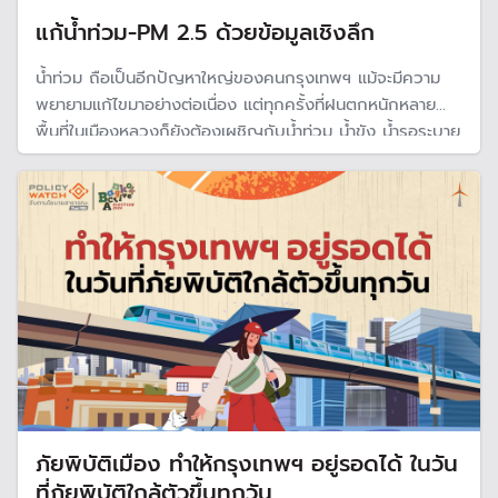
แก้น้ำท่วม-PM 2.5 ด้วยข้อมูลเชิงลึก
น้ำท่วม ถือเป็นอีกปัญหาใหญ่ของคนกรุงเทพฯ แม้จะมีความ
พยายามแก้ไขมาอย่างต่อเนื่อง แต่ทุกครั้งที่ฝนตกหนักหลาย
พื้นที่ในเมืองหลวงก็ยังต้องเผชิญกับน้ำท่วม น้ำขัง น้ำรอระบาย
ในช่วงนี้ที่เข้าสู่การหาเสียงเลือกผู้ว่าฯ กทม. ผู้สมัครหลายคนได้
นำเสนอนโยบายแก้น้ำท่วมหลายรูปแบบ
ภัยพิบัติเมือง ทำให้กรุงเทพฯ อยู่รอดได้ ในวัน
ที่ภัยพิบัติใกล้ตัวขึ้นทุกวัน