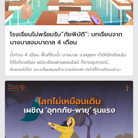
โรงเรียนไม่พร้อมรับ”ภัยพิบัติ”: บทเรียนจาก
บางบาลจมบาดาล 4 เดือน
น้ำท่วม 4 เดือน พื้นที่รับน้ำ บางบาล จ.อยุธยา ทำให้นักเรียนไม่
ได้ไปโรงเรียน แม้จะเรียนผ่านออนไลน์ ก็ขาดอุปกรณ์
อินเทอร์เน็ต ขณะที่ผลผลสำรวจยูนิเซฟ–นิด้าชี้โรงเรียนส่วน
ใหญ่เผชิญภัยพิบัติ แต่ขาดทรัพยากรและการสนับสนุน ไม่มี
ความพร้อมในการรับมือภัยพิบัติ