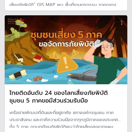
เสี่ยงภัยพิบัติ” GIS MAP พบ พื้นที่เกษตรกรรม ภาคกลาง
ภาคเหนือ ภาคอีสาน เผชิญความเสี่ยง น้ำท่วม ภัยแล้ง ดินถล่ม
สูง
ไทยติดอันดับ 24 ของโลกเสี่ยงภัยพิบัติ
ชุมชน 5 ภาคขอมีส่วนร่วมรับมือ
เครือข่ายพัฒนาที่ดินและที่อยู่อาศัย สภาองค์กรชุมชน ภาค
ประชาสังคม และภาคีความร่วมมือจากทุกภูมิภาคของประเทศ
ทั้ง 5 ภาค ถกบทเรียนภัยพิบัติพบว่าไทยเสี่ยงสูงขาดแผน