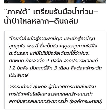
“ภาคใต้” เตรียมรับมือน้ำท่วม–
น้ำป่าไหลหลาก–ดินถล่ม
“
ไทยกำลังเข้าสู่ภาวะลานีญา และเข้าสู่ลานีญา
สูงสุดใน พ
.
ย
.
นี้ ซึ่งเป็นช่วงฤดูมรสุมภาคใต้ฝั่ง
ตะวันออก แต่นี่ไม่ใช่ปัจจัยเดียวที่ชี้ว่าฝนจะ
ตกหนัก ยังเจออีก
4
ปัจจัย จากปกติจะเจอแค่
1-2
ปัจจัย นับจากนี้อีก
3
เดือน
จึงต้องเฝ้าระวัง
เป็นพิเศษ
”
วรรธนศักดิ์ สุปะกิ่ง ผู้อำนวยการฝ่ายส่งเสริม
การใช้เทคโนโลยีและสารสนเทศทรัพยากรน้ำ
สถาบันสารสนเทศทรัพยากรน้ำ
(
องค์การมหาชน
)