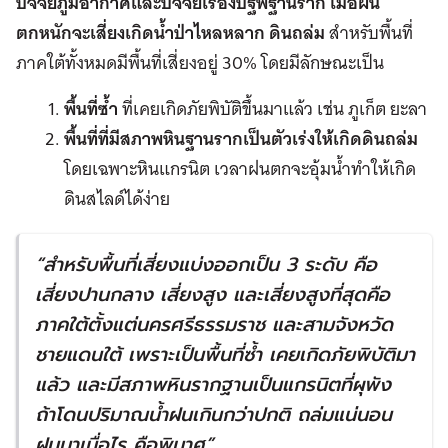
ปัจจัยภูมิอากาศและปัจจัยเรื่องปฐพีฐานราก เมื่อฝน
ตกหนักจะเสี่ยงเกิดน้ำป่าไหลหลาก ดินถล่ม
สำหรับพื้นที่
ภาคใต้ทั้งหมดมีพื้นที่เสี่ยงอยู่ 30% โดยมีลักษณะเป็น
พื้นที่ซ้ำ
ที่เคยเกิดภัยพิบัติขึ้นมาแล้ว เช่น ภูเก็ต ยะลา
พื้นที่ที่มีสภาพหินฐานรากเป็นตัวเร่งให้เกิดดินถล่ม
โดยเฉพาะหินแกรนิต เวลาฝนตกจะอุ้มน้ำทำให้เกิด
ดินสไลด์ได้ง่าย
“
สำหรับพื้นที่เสี่ยงแบ่งออกเป็น
3
ระดับ คือ
เสี่ยงปานกลาง เสี่ยงสูง และเสี่ยงสูงที่สุดคือ
ภาคใต้ตั้งแต่นครศรีธรรมราช และสามจังหวัด
ชายแดนใต้ เพราะเป็นพื้นที่ซ้ำ เคยเกิดภัยพิบัติมา
แล้ว และมีสภาพหินรากฐานเป็นแกรนิตที่ผุพัง
ถ้าโดนปริมาณน้ำฝนเกินกว่าปกติ ถล่มแน่นอน
ฝนมาเมื่อไร คือพินาศ
”