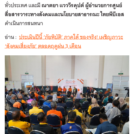
ทั่วประเทศ และมี
ณาตยา แวววีรคุปต์ ผู้อำนวยการศูนย์
สื่อสารวาระทางสังคมและนโยบายสาธารณะ ไทยพีบีเอส
ดำเนินการสนทนา
อ่าน :
ประเมินปีนี้ ‘ภัยพิบัติ’ ภาคใต้ ของจริง! เผชิญภาวะ
‘สังคมเสี่ยงภัย’ ตลอดฤดูฝน 3 เดือน