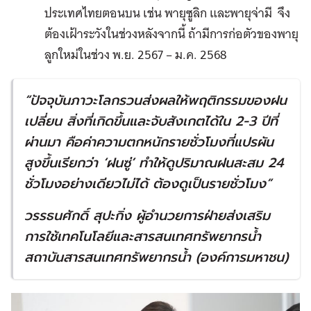
ประเทศไทยตอนบน เช่น พายุซูลิก และพายุจ่ามี จึง
ต้องเฝ้าระวังในช่วงหลังจากนี้ ถ้ามีการก่อตัวของพายุ
ลูกใหม่ในช่วง พ.ย. 2567 – ม.ค. 2568
“
ปัจจุบันภาวะโลกรวน
ส่งผลให้พฤติกรรมของฝน
เปลี่ยน สิ่งที่เกิดขึ้นและจับสังเกตได้ใน
2-3
ปีที่
ผ่านมา คือค่าความตกหนักรายชั่วโมงที่แปรผัน
สูงขึ้น
เรียกว่า
‘
ฝนซู่
’
ทำให้ดูปริมาณฝนสะสม
24
ชั่วโมงอย่างเดียวไม่ได้ ต้องดูเป็นรายชั่วโมง
”
วรรธนศักดิ์ สุปะกิ่ง ผู้อำนวยการฝ่ายส่งเสริม
การใช้เทคโนโลยีและสารสนเทศทรัพยากรน้ำ
สถาบันสารสนเทศทรัพยากรน้ำ
(
องค์การมหาชน
)