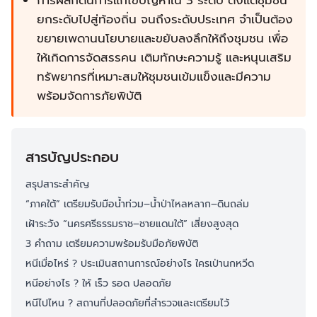
การผลักดันการแก้ไขปัญหาใน 3 ระดับ ตั้งแต่ชุมชน
ยกระดับไปสู่ท้องถิ่น จนถึงระดับประเทศ จำเป็นต้อง
ขยายเพดานนโยบายและขยับลงลึกให้ถึงชุมชน เพื่อ
ให้เกิดการจัดสรรคน เติมทักษะความรู้ และหนุนเสริม
ทรัพยากรที่เหมาะสมให้ชุมชนเข้มแข็งและมีความ
พร้อมจัดการภัยพิบัติ
สารบัญประกอบ
สรุปสาระสำคัญ
“ภาคใต้” เตรียมรับมือน้ำท่วม–น้ำป่าไหลหลาก–ดินถล่ม
เฝ้าระวัง “นครศรีธรรมราช–ชายแดนใต้” เสี่ยงสูงสุด
3 คำถาม เตรียมความพร้อมรับมือภัยพิบัติ
หนีเมื่อไหร่ ? ประเมินสถานการณ์อย่างไร ใครเป่านกหวีด
หนีอย่างไร ? ให้ เร็ว รอด ปลอดภัย
หนีไปไหน ? สถานที่ปลอดภัยที่สำรวจและเตรียมไว้