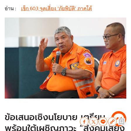
อ่าน :
เช็ก 603 จุดเสี่ยง ‘ภัยพิบัติ’ ภาคใต้
ข้อเสนอเชิงนโยบาย เตรียม
พร้อมใต้เผชิญภาวะ “สังคมเสี่ยง