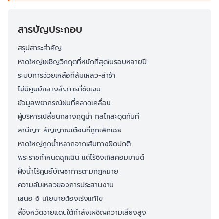
สารบัญประกอบ
สรุปสาระสำคัญ
หาดใหญ่เผชิญวิกฤตที่หนักที่สุดในรอบหลายปี
ระบบการช่วยเหลือที่ล้มเหลว-ล่าช้า
ไม่มีศูนย์กลางสั่งการที่ชัดเจน
ข้อมูลพยากรณ์ฝนที่คลาดเคลื่อน
ผู้บริหารเปลี่ยนกลางฤดูน้ำ กลไกสะดุดทันที
ลานีญา: สัญญาณเตือนที่ถูกเพิกเฉย
หาดใหญ่ถูกน้ำหลากจากเส้นทางผิดปกติ
พระราชกำหนดฉุกเฉิน แต่ไร้ซิงเกิลคอมมานด์
ฝั่งน้ำไร้ศูนย์บัญชาการตามกฎหมาย
ความล้มเ​​​​​​​​​​​​​​​​หลวของการประสานงาน
เสนอ 6 นโยบายต้องเร่งแก้ไข
สี่จังหวัดชายแดนใต้กำลังเผชิญความเสี่ยงสูง