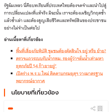
รัฐล้มเหลว นี่คือบทเรียนที่ประเทศไทยต้องจดจำและนำไปสู่
การเปลี่ยนแปลงที่แท้จริง มิฉะนั้น เราจะต้องเผชิญวิกฤตซ้ำ
แล้วซ้ำเล่า และต้องสูญเสียชีวิตและทรัพย์สินของประชาชน
อย่างไม่จำเป็นต่อไป
อ่านเนื้อหาที่เกี่ยวข้อง
พื้นที่เสี่ยงภัยพิบัติ ชุมชนต้องตัดสินใจ อยู่ หรือ ย้าย?
ตรวจแถวระบบรับน้ำกทม. รองผู้ว่าฯลั่นน้ำเท่ามหา
อุทกภัยปี 54 ก็”เอาอยู่”
เปิดร่าง พ.ร.บ.ใหม่ ติดดาบกรมอุตุฯ วางมาตรฐาน
พยากรณ์อากาศ
นโยบายที่เกี่ยวข้อง