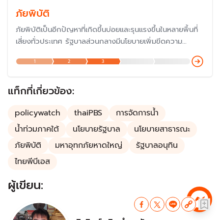
ภัยพิบัติ
ภัยพิบัติเป็นอีกปัญหาที่เกิดขึ้นบ่อยและรุนแรงขึ้นในหลายพื้นที่
เสี่ยงทั่วประเทศ รัฐบาลส่วนกลางมีนโยบายเพิ่มขีดความ
สามารถชุมชนท้องถิ่นในการจัดการ และปรับตัวต่อการ
1
2
3
เปลี่ยนแปลงสภาพภูมิอากาศ โดยรัฐบาลจะสร้างการมีส่วนร่วม
ในการรับมือกับภัยธรรมชาติโดยเฉพาะการแก้ปัญหาน้ำท่วม และ
การบริหารจัดการน้ำ
แท็กที่เกี่ยวข้อง:
policywatch
thaiPBS
การจัดการน้ำ
น้ำท่วมภาคใต้
นโยบายรัฐบาล
นโยบายสาธารณะ
ภัยพิบัติ
มหาอุทกภัยหาดใหญ่
รัฐบาลอนุทิน
ไทยพีบีเอส
ผู้เขียน: