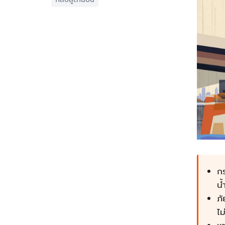
กร
น้
ภั
ไม