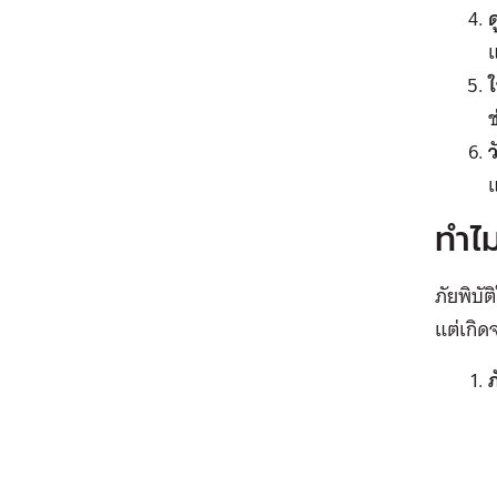
แ
ใ
ช
แ
ทำไม
ภัยพิบั
แต่เกิด
ภ