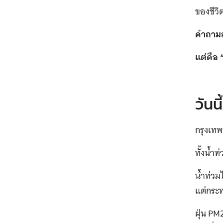
ของชีวิ
คำถามสำ
แต่คือ 
วันน
กรุงเทพ
ทั้งน้ำ
น้ำท่วม
แต่กระ
ฝุ่น PM