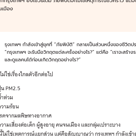
กกรุงเทพฯ ยังใช้วิธีเดิม ภัยพิบัติจะไม่ใช่เหตุการณ์ชั่วคราว แ
นเมือง
ก
รุงเทพฯ กำลังเข้าสู่ยุคที่ “ภัยพิบัติ” กลายเป็นส่วนหนึ่งของชีวิตป
“กรุงเทพฯ จะรับมือวิกฤตแต่ละครั้งอย่างไร?” แต่คือ “เราจะสร้างร
และดูแลคนได้ก่อนเกิดวิกฤตอย่างไร?”
ิไม่ใช่เรื่องไกลตัวอีกต่อไป
ุ่น PM2.5
้ำท่วม
ความร้อน
โรคจากมลพิษทางอากาศ
วามเสี่ยงต่อเด็ก ผู้สูงอายุ คนจนเมือง และกลุ่มเปราะบาง
นี้ไม่ใช่เหตุการณ์แยกส่วน แต่คือสัญญาณว่า กรุงเทพฯ กำลังเข้าสู่ย