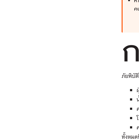
หา
ค
ภัยพิบัต
ฝ
น
ค
ทั้งหมด