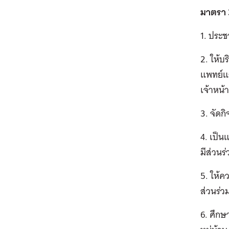
มาตรา 
1. ประช
2. ให้บ
แพทย์แ
เจ้าหน้
3. จัดก
4. เป็
มีส่วน
5. ให้ค
ส่วนร่
6. ศึกษ