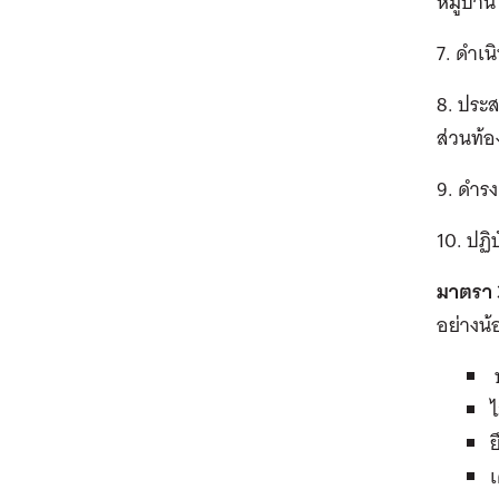
หมู่บ้าน
7. ดำเ
8. ประ
ส่วนท้อ
9. ดำร
10. ปฏิ
มาตรา 
อย่างน
ป
ไ