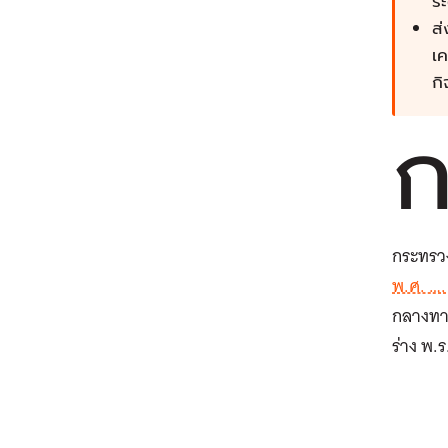
ร
ส่
เ
กิ
กระทรว
พ.ศ. ….
กลางทาง
ร่าง พ.