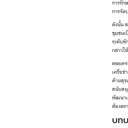
การรัก
การจัด
ดังนั้น
ชุมชนเ
ระดับท
กล่าวให
ตลอดจนส
เครือข
ด้านสุ
สนับสน
พัฒนาแล
ต้องตรา
บทบ