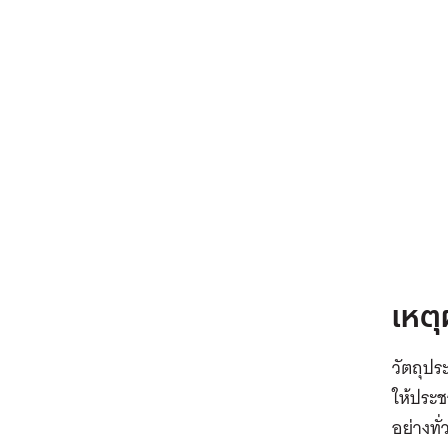
เหตุ
วัตถุปร
ให้ประช
อย่างทั