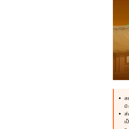
สธ
มิ
ส่
เ