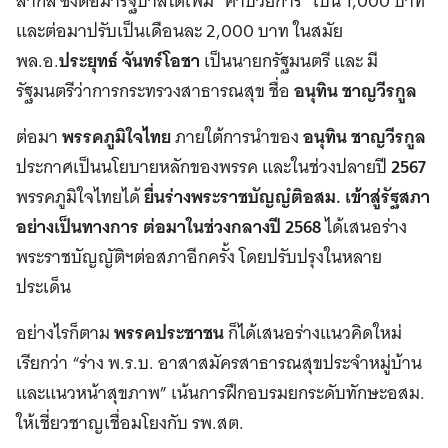
สากล ซึ่งต่อมารัฐบาลได้เพิ่ม “ค่าป่วยการ” เป็น 1,000 บาท
และต่อมาปรับเป็นเดือนละ 2,000 บาท ในสมัย
พล.อ.
ประยุทธ์ จันทร์โอชา
เป็นนายกรัฐมนตรี และ มี
รัฐมนตรีว่าการกระทรวงสาธารณสุข ชื่อ
อนุทิน ชาญวีรกูล
ต่อมา
พรรคภูมิใจไทย
ภายใต้การนำของ
อนุทิน ชาญวีรกูล
ประกาศเป็นนโยบายหลักของพรรค และในช่วงปลายปี
2567
พรรคภูมิใจไทยได้
ยื่นร่างพระราชบัญญํติอสม. เข้าสู่รัฐสภา
อย่างเป็นทางการ ต่อมาในช่วงกลางปี
2568
ได้เสนอร่าง
พระราชบัญญัติฯต่อสภาอีกครั้ง โดยปรับปรุงในหลาย
ประเด็น
อย่างไรก็ตาม
พรรคประชาชน
ก็ได้เสนอร่างแนวคิดใหม่
เรียกว่า “ร่าง พ.ร.บ. อาสาสมัครสาธารณสุขประจำหมู่บ้าน
และแนวหน้าสุขภาพ” เน้นการฝึกอบรมยกระดับทักษะอสม.
ให้เชี่ยวชาญเชื่อมโยงกับ รพ.สต.