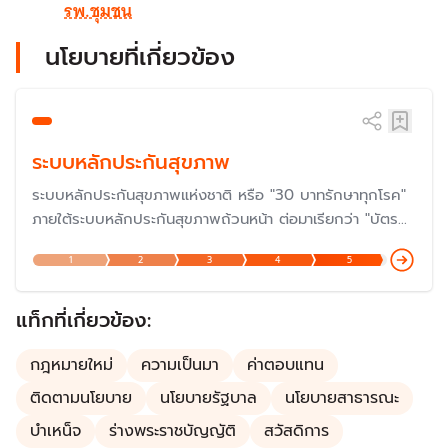
รพ.ชุมชน
นโยบายที่เกี่ยวข้อง
ระบบหลักประกันสุขภาพ
ระบบหลักประกันสุขภาพแห่งชาติ หรือ "30 บาทรักษาทุกโรค"
ภายใต้ระบบหลักประกันสุขภาพถ้วนหน้า ต่อมาเรียกว่า "บัตร
ทอง" ซึ่งดำเนินการมาครบรอบ 20 ปีเมื่อปี 2566 และกำลัง
1
2
3
4
5
ก้าวสู่ปีที่ 23 ในปี 2568 แต่ปัญหายังต้องแก้ไขกันต่อไป โดย
เฉพาะเรื่องงบประมาณและการบริหารจัดการ แม้ว่าเป็นหนึ่งใน
นโยบายที่ประสบความสำเร็จมากที่สุด
แท็กที่เกี่ยวข้อง:
กฎหมายใหม่
ความเป็นมา
ค่าตอบแทน
ติดตามนโยบาย
นโยบายรัฐบาล
นโยบายสาธารณะ
บำเหน็จ
ร่างพระราชบัญญัติ
สวัสดิการ