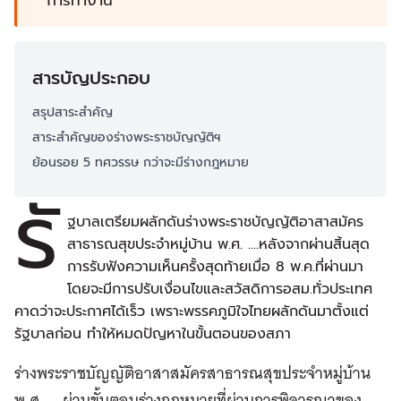
การทำงาน
สารบัญประกอบ
สรุปสาระสำคัญ
สาระสำคัญของร่างพระราชบัญญัติฯ
ย้อนรอย 5 ทศวรรษ กว่าจะมีร่างกฎหมาย
รั
ฐบาลเตรียมผลักดันร่างพระราชบัญญัติอาสาสมัคร
สาธารณสุขประจําหมู่บ้าน พ.ศ. ....หลังจากผ่านสิ้นสุด
การรับฟังความเห็นครั้งสุดท้ายเมื่อ 8 พ.ค.ที่ผ่านมา
โดยจะมีการปรับเงื่อนไขและสวัสดิการอสม.ทั่วประเทศ
คาดว่าจะประกาศได้เร็ว เพราะพรรคภูมิใจไทยผลักดันมาตั้งแต่
รัฐบาลก่อน ทำให้หมดปัญหาในขั้นตอนของสภา
ร่างพระราชบัญญัติอาสาสมัครสาธารณสุขประจําหมู่บ้าน
พ.ศ. ….ผ่านขั้นตอนร่างกฎหมายที่ผ่านการพิจารณาของ