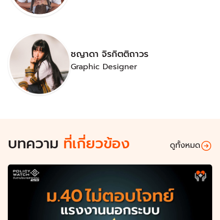
ชญาดา จิรกิตติถาวร
Graphic Designer
บทความ
ที่เกี่ยวข้อง
ดูทั้งหมด