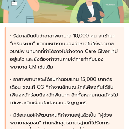
• รัฐบาลยืนยันว่าอาสาพยาบาล 10,000 คน จะเข้ามา
“เสริมระบบ” แต่คนหน้างานมองว่าหากไม่ใช่พยาบาล
วิชาชีพ บทบาทที่ทำได้อาจไม่ต่างจาก Care Giver ที่มี
อยู่แล้ว และยังต้องทำงานภายใต้การกำกับของ
พยาบาล CM เช่นเดิม
• อาสาพยาบาลจะได้รับค่าตอบแทน 15,000 บาทต่อ
เดือน ขณะที่ CG ที่ทำงานลักษณะใกล้เคียงกันได้รับ
เพียงหลักร้อยถึงหลักพันบาท อีกทั้งหลายคนสมัครไม่
ได้เพราะติดเงื่อนไขต้องจบปริญญาตรี
• มีข้อเสนอให้พัฒนาคนที่ทำงานอยู่แล้วเป็น “ผู้ช่วย
พยาบาลชุมชน” ผ่านหลักสูตรมาตรฐานที่ได้รับการ