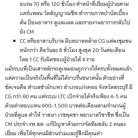
อบรม 70 หรือ 120 ชั่วโมง ทำหน้าที่เยี่ยมผู้ป่วยตาม
แคร์แพลน วัดสัญญาณชีพ ทำกายภาพบำบัดเบื้อง
ต้น ป้อนอาหาร ดูแลแผล และรายงานอาการกลับไป
ยัง CM
CC หรืออาสาบริบาล มีบทบาทคล้าย CG แต่ลงชุมชน
หนักกว่า คือวันละ 8 ชั่วโมง สูงสุด 20 วันต่อเดือน
โดย 1 CC รับผิดชอบผู้ป่วยได้ 4 ราย
แม้ระบบที่เป็นเสาหลักจะดูเหมอนถูกวางให้ครบทั้งหมดแล้ว
แต่ความเป็นจริงในพื้นที่ไม่ได้ราบรื่นขนาดนั้น ตัวอย่างที่
ชัดเจนคือ ตำบลชำผักแพว อำเภอแก่งคอย จังหวัดสระบุรี มี
CG กว่า 60 คน แต่ระบบ LTC เบิกจ่ายได้จริงเพียง 4–5 คน
ด้วยค่าตอบแทน 600–1,500 บาทต่อเดือนตามจำนวนผู้
ป่วยที่ดูแล ทำให้ วาสนา เวชพุดชา พยาบาลวิชาชีพ ซึ่งเป็น
CM ประจำ รพ.สต. แก้ปัญหาด้วยการจัดทีมสลับ 2 คนลง
เยี่ยม เพื่อให้ทุกคนมีส่วนร่วมและรู้สึกมีคุณค่า