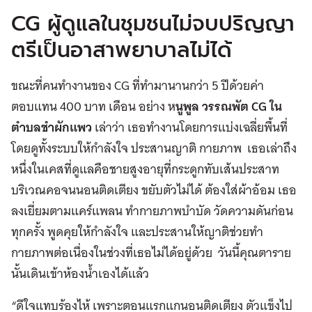
CG ผู้ดูแลในชุมชนไม่จบปริญญา
ตรีเป็นอาสาพยาบาลไม่ได้
ขณะที่คนทำงานของ CG ที่ทำมานานกว่า 5 ปีด้วยค่า
ตอบแทน 400 บาท เดือน อย่าง ห
นูพูล วรรณพัต CG ใน
ตำบลชำผักแพว
เล่าว่า เธอทำงานโดยการแบ่งเฉลี่ยพื้นที่
โดยดูทั้งระบบให้กำลังใจ ประสานญาติ กายภาพ เธอเล่าถึง
หนึ่งในเคสที่ดูแลคือชายสูงอายุที่กระดูกทับเส้นประสาท
บริเวณคอจนนอนติดเตียง ขยับตัวไม่ได้ ต้องใส่ผ้าอ้อม เธอ
ลงเยี่ยมตามแคร์แพลน ทำกายภาพบำบัด วัดความดันก่อน
ทุกครั้ง พูดคุยให้กำลังใจ และประสานให้ญาติช่วยทำ
กายภาพต่อเนื่องในช่วงที่เธอไม่ได้อยู่ด้วย วันนี้คุณตาราย
นั้นเดินเข้าห้องน้ำเองได้แล้ว
“ดีใจแทบร้องไห้ เพราะตอนแรกแกนอนติดเตียง ตัวแข็งไป