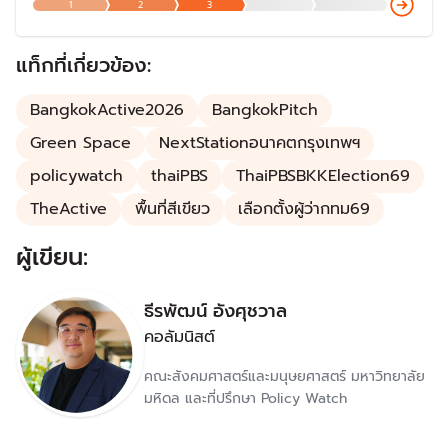
1
2
3
หมายที่ต้องการ คือคำตอบที่จะสร้างคุณภาพชีวิตที่ดีขึ้น และ
เปิดโอกาสให้ทุกคนเข้าถึงการมีสุขภาพดีอย่างเท่าเทียม
แท็กที่เกี่ยวข้อง:
BangkokActive2026
BangkokPitch
Green Space
NextStationอนาคตกรุงเทพฯ
policywatch
thaiPBS
ThaiPBSBKKElection69
TheActive
พื้นที่สีเขียว
เลือกตั้งผู้ว่ากทม69
ผู้เขียน:
ธีรพัฒน์ อังศุชวาล
คอลัมนิสต์
คณะสังคมศาสตร์และมนุษยศาสตร์ มหาวิทยาลัย
มหิดล และที่ปรึกษา Policy Watch