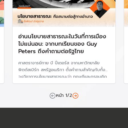
อ่านนโยบายสาธารณะในวันที่การเมือง
ไม่แน่นอน: จากบทเรียนของ Guy
Peters ถึงคำถามต่อรัฐไทย
ศาสตราจารย์กาย บี ปีเตอร์ส จากมหาวิทยาลัย
พิตต์สเบิร์ก สหรัฐอเมริกา ตั้งคำถามสำคัญกับทั้ง
วงวิชาการนโยบายสาธารณะว่า ทฤษฎีและกรอบคิด
ทางนโยบายสาธารณะที่เราใช้กันมาหลายสิบปีนั้น ยัง
อธิบายโลกการเมืองทุกวันนี้ได้ดีพอหรือไม่? เพราะ
หน้า
1
/
2
นโยบายเปลี่ยนเร็ว บางนโยบายสร้างมาหลาย
ทศวรรษ แต่อาจยกเลิกได้