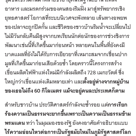
อาหาร และมรดกร่วมของคนสองริมฝั่ง มาสู่ทรัพยากรเชิง
ยุทธศาสตร์ โอกาสที่ระบบนิเวศจะพังทลาย เส้นทางอพยพ
ของปลาจะถูกปิดกั้น และชีวิตของชาวบ้านริมน้ำจะเปลี่ยนไป
ไม่มีวันกลับคืนมีสูงจากบทเรียนนักต่อนักของการช่วงชิงการ
พัฒนาเช่นนี้ที่เกิดขึ้นมาก่อนหน้า หลายคนในพื้นที่ยังคงมี
บาดแผลที่ยังไม่ได้รับการเยียวยาที่เหมาะสมจากเชื่อนปาก
มูลที่เกิดขึ้นมาก่อนเสียด้วยซ้ำ โดยคราวนี้โครงการสร้าง
เขื่อนผลิตไฟฟ้าแห่งใหม่มีกำลังผลิตถึง 728 เมกะวัตต์ ซึ่ง
ใหญ่กว่าเขื่อนแห่งเดิมหลายเท่า และ
ตั้งอยู่ห่างจากหมู่บ้าน
ของเธอไม่ถึง
60 กิโลเมตร แม้จะอยู่คนละประเทศก็ตาม
สำหรับชาวบ้าน ประวัติศาสตร์กำลังจะซ้ำรอย แต่
การเรียก
ร้องความเป็นธรรมจะยากขึ้นเพราะเป็นความเป็นธรรมข้าม
พรมแดน
ทว่า ในมุมมองของรัฐ ยังคงอาศัยคำอธิบายแบบ
ไร้ความอ่อนไหวต่อการเป็นรัฐสมัยใหม่ในภูมิรัฐศาสตร์โลก