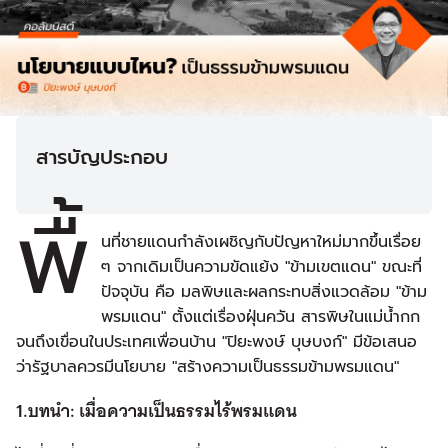
สารบัญประกอบ
พื้
นที่ชายแดนกำลังเผชิญกับปัญหาใหม่มากขึ้นเรื่อย
ๆ จากเดิมเป็นความขัดแย้ง "ข้ามเขตแดน" ขณะที่
ปัจจุบัน คือ มลพิษและผลกระทบสิ่งแวดล้อม "ข้าม
พรมแดน" ตั้งแต่เรื่องฝุ่นควัน สารพิษในแม่น้ำกก
จนถึงเขื่อนในประเทศเพื่อนบ้าน "ปิยะพงษ์ บุษบงก์" มีข้อเสนอ
ว่ารัฐบาลควรมีนโยบาย "สร้างความเป็นธรรมข้ามพรมแดน"
1.บทนำ: เมื่อความเป็นธรรมไร้พรมแดน