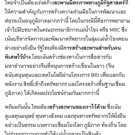
ไทยจำเป็นต้องเร่งสร้าง
สะพานมิตรภาพทางภูมิรัฐศาสตร์
ที่
ให้ความสำคัญกับการสร้างความร่วมมือในการพัฒนาและ
ต่อรองในอนุภูมิภาคมากกว่านี้ โดยในกรณีนี้คือการพยายาม
เข้าไปมีบทบาทในคณะกรรมาธิการแม่น้ำโขง หรือ MRC ซึ่ง
เน้นบริหารจัดการและพัฒนาทรัพยากรในลุ่มแม่น้ำโขงตอน
ล่างอย่างยั่งยืน รัฐไทยต้องมี
การสร้างสะพานสำหรับคน
พิเศษไว้บ้าง
โดยเน้นสร้างช่องทางในการสื่อสารกับ
มหาอำนาจอย่างจีนที่หนุนการสร้างเขื่อนในลาว (จีน
สนับสนุนทุนและเทคโนโลยีผ่านโครงการ BRI เพื่อแลกกับ
พลังงาน สิทธิ์เข้าถึงทรัพยากร และโครงสร้างพื้นฐานเชื่อม
ภูมิภาค) ให้เกิดผลประโยชน์ร่วมกันมากกว่านี้
พร้อมกันนั้น ไทยต้อง
สร้างสะพานของเราไว้ด้วย
ซึ่งเน้น
ดูแลทุนมนุษย์ ทุนทางสังคม และทุนทางทรัพยากรให้ยั่งยืน
อย่างเป็นธรรม บนความเชื่อมโยงโลก ภูมิภาค ท้องถิ่น โดย
ไม่ร่วมกระบวนการทำให้แม่น้ำกลายเป็นสินค้า