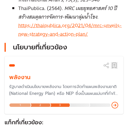
ThaiPublica. (2564).
MRC เผยยุทธศาสตร์ 10 ปี
สร้างสมดุลการจัดการ-พัฒนาลุ่มน้ำโขง
.
https://thaipublica.org/2021/04/mrc-unveils-
new-strategy-and-action-plan/
นโยบายที่เกี่ยวข้อง
พลังงาน
รัฐบาลดำเนินนโยบายพลังงาน โดยการจัดทำแผนพลังงานชาติ
(National Energy Plan) หรือ NEP ซึ่งเป็นแผนแม่บทที่กำกับ
ทิศทางการพัฒนานโยบายพลังงานของประเทศ โดยมีผู้รับผิด
1
2
3
ชอบคือ สำนักงานนโยบายและแผนพลังงาน (สนพ.) กระทรวง
พลังงาน ประกอบไปด้วยแผนพลังงานอีก 5 แผน คือ แผน
PDP แผน AEDP แผน EEP แผน Gas Plan และแผน Oil
แท็กที่เกี่ยวข้อง:
Plan