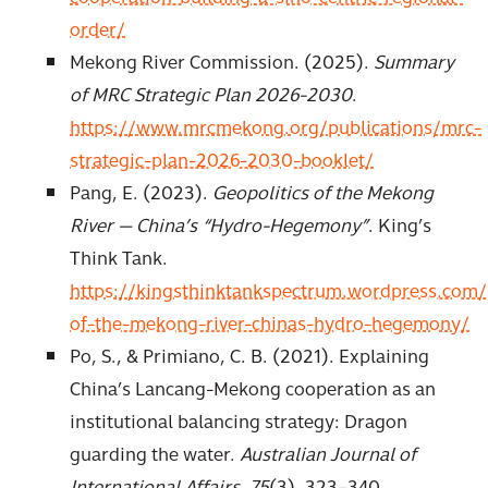
order/
Mekong River Commission. (2025).
Summary
of MRC Strategic Plan 2026-2030
.
https://www.mrcmekong.org/publications/mrc-
strategic-plan-2026-2030-booklet/
Pang, E. (2023).
Geopolitics of the Mekong
River — China’s “Hydro-Hegemony”
. King’s
Think Tank.
https://kingsthinktankspectrum.wordpress.com/
of-the-mekong-river-chinas-hydro-hegemony/
Po, S., & Primiano, C. B. (2021). Explaining
China’s Lancang-Mekong cooperation as an
institutional balancing strategy: Dragon
guarding the water.
Australian Journal of
International Affairs
,
75
(3), 323–340