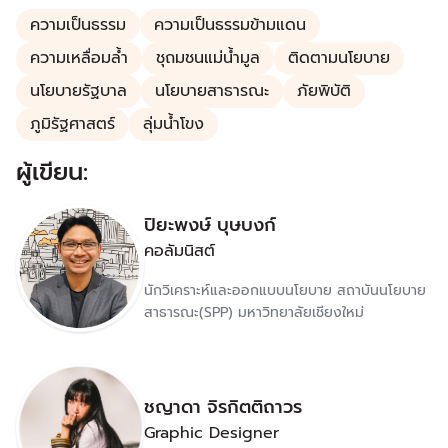
ความเป็นธรรม
ความเป็นธรรมข้ามแดน
ความเหลื่อมล้ำ
ชุถมชนแม่น้ำมูล
ติดตามนโยบาย
นโยบายรัฐบาล
นโยบายสาธารณะ
ภัยพิบัติ
ภูมิรัฐศาสตร์
ลุ่มน้ำโขง
ผู้เขียน:
ปิยะพงษ์ บุษบงก์
คอลัมนิสต์
นักวิเคราะห์และออกแบบนโยบาย สถาบันนโยบาย
สาธารณะ(SPP) มหาวิทยาลัยเชียงใหม่
ชญาดา จิรกิตติถาวร
Graphic Designer