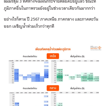
ลมมรสุม 3 ทิศทางจึงมีฝนกระจายตลอดปีอยู่แล้ว ขณะที่
ภูมิภาคอื่นในภาพรวมยังอยู่ในช่วงเวลาเดียวกันมากกว่า
อย่างไรก็ตาม ปี 2567 ภาคเหนือ ภาคกลาง และภาคตะวัน
ออก เผชิญน้ำท่วมเร็วกว่าทุกที