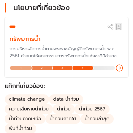
นโยบายที่เกี่ยวข้อง
ทรัพยากรน้ำ
การบริหารจัดการน้ำตามพระราชบัญญัติทรัพยากรน้ำ พ.ศ.
2561 กำหนดให้คณะกรรมการทรัพยากรน้ำแห่งชาติมีอำนาจ
หน้าที่จัดทำนโยบายและแผนแม่บทเกี่ยวกับการบริหารทรัพยากร
1
2
3
4
น้ำในระยะ 20 ปี
แท็กที่เกี่ยวข้อง:
climate change
data น้ำท่วม
ความเสียหายน้ำท่วม
น้ำท่วม
น้ำท่วม 2567
น้ำท่วมภาคเหนือ
น้ำท่วมภาคใต้
น้ำท่วมล่าสุด
พื้นที่น้ำท่วม