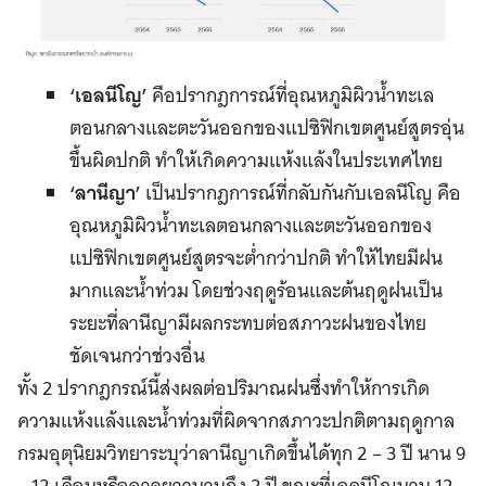
‘
เอลนีโญ’
คือปรากฎการณ์ที่อุณหภูมิผิวน้ำทะเล
ตอนกลางและตะวันออกของแปซิฟิกเขตศูนย์สูตรอุ่น
ขึ้นผิดปกติ ทำให้เกิดความแห้งแล้งในประเทศไทย
‘ลานีญา’
เป็นปรากฎการณ์ที่กลับกันกับเอลนีโญ คือ
อุณหภูมิผิวน้ำทะเลตอนกลางและตะวันออกของ
แปซิฟิกเขตศูนย์สูตรจะต่ำกว่าปกติ ทำให้ไทยมีฝน
มากและน้ำท่วม โดยช่วงฤดูร้อนและต้นฤดูฝนเป็น
ระยะที่ลานีญามีผลกระทบต่อสภาวะฝนของไทย
ชัดเจนกว่าช่วงอื่น
ทั้ง 2 ปรากฎกรณ์นี้ส่งผลต่อปริมาณฝนซึ่งทำให้การเกิด
ความแห้งแล้งและน้ำท่วมที่ผิดจากสภาวะปกติตามฤดูกาล
กรมอุตุนิยมวิทยาระบุว่าลานีญาเกิดขึ้นได้ทุก 2 – 3 ปี นาน 9
– 12 เดือนหรืออาจยาวนานถึง 2 ปี ขณะที่เอลนีโญนาน 12 –