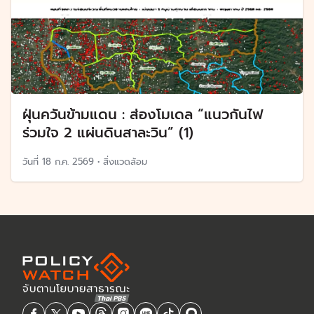
ฝุ่นควันข้ามแดน : ส่องโมเดล “แนวกันไฟ
ร่วมใจ 2 แผ่นดินสาละวิน” (1)
วันที่
18 ก.ค. 2569
•
สิ่งแวดล้อม