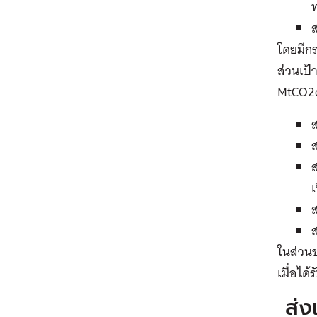
โดยมีก
ส่วนเป้
MtCO2eq
เ
ในส่วน
เมื่อได
ส่ง