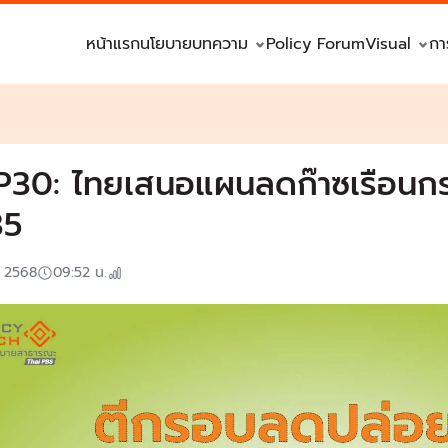
หน้าแรก
นโยบาย
บทความ
Policy Forum
Visual
กา
30: ไทยเสนอแผนลดก๊าซเรือนกร
35
. 2568
09:52
น.