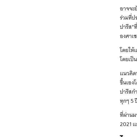
อาจจะยั
ร่วมที
ปารีส”ท
องศาเซล
โดยให้แ
โดยเป็น
แนวคิด
ขึ้นเอ
ปารีสก
ทุกๆ 5 ป
ที่ผ่า
2021 แล