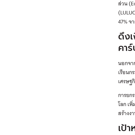
ส่วน (E
(LULUCF
47% จา
ดึง
คาร
นอกจาก
เรือนก
เศรษฐกิ
การยกระ
โลก เพิ
สร้างงา
เป้า