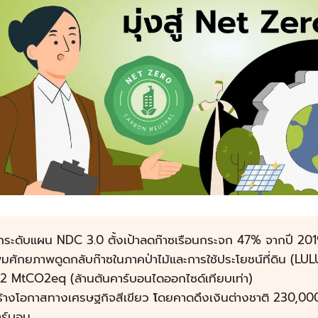
ระดับแผน NDC 3.0 ตั้งเป้าลดก๊าซเรือนกระจก 47% จากปี 2019
ิ่มศักยภาพดูดกลับก๊าซในภาคป่าไม้และการใช้ประโยชน์ที่ดิน (LULUC
52 MtCO2eq (ล้านตันคาร์บอนไดออกไซด์เทียบเท่า)
ร้างโอกาสทางเศรษฐกิจสีเขียว
โ
ดยคาดดึงเงินต่างชาติ 230,00
าร์บอน