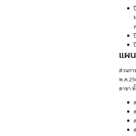
ป
แผน
ส่วนกา
พ.ศ.256
สาขา ทั้