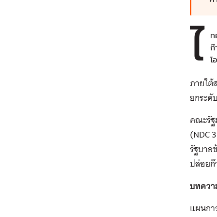
ไ
ท
ก
โ
ภายใต้
ยกระดับ
คณะรัฐม
(NDC 3.
รัฐบาลข
ปล่อยก
บทความท
แผนการม