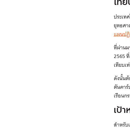
ไทย
ประเทศ
ยุทธศาส
แผนปฏิ
ที่ผ่า
2565 ท
เทียบเท
ดังนั้น
ตันคาร
เรือนก
เป้
สำหรับ