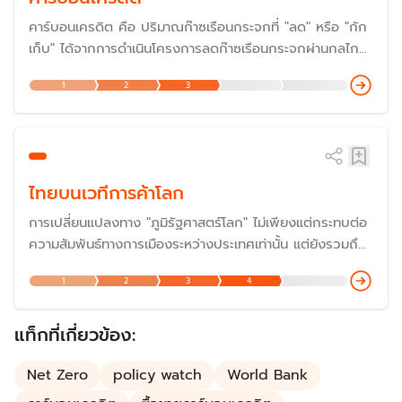
คาร์บอนเครดิต คือ ปริมาณก๊าซเรือนกระจกที่ "ลด" หรือ "กัก
เก็บ" ได้จากการดำเนินโครงการลดก๊าซเรือนกระจกผ่านกลไก
ลดก๊าซเรือนกระจกต่าง ๆ ทั้งในประเทศและต่างประเทศ มีหน่วย
1
2
3
เป็น "ตันคาร์บอนไดออกไซด์เทียบเท่า" และสามารถนำคาร์บอน
เครดิตไปแลกเปลี่ยนหรือซื้อ-ขายเพื่อนำไปใช้ประโยชน์ได้
ไทยบนเวทีการค้าโลก
การเปลี่ยนแปลงทาง "ภูมิรัฐศาสตร์โลก" ไม่เพียงแต่กระทบต่อ
ความสัมพันธ์ทางการเมืองระหว่างประเทศเท่านั้น แต่ยังรวมถึง
ทางเศรษฐกิจอีกด้วยที่ประเทศมหาอำนาจใช้เป็น "อาวุธ" หรือที่
1
2
3
4
เรียกว่า "สงครามการค้า" ดังนั้น จึงเป็นความท้าทายว่า
ประเทศไทยจะผ่ากระแสระเบียบโลกยุคใหม่ไปได้อย่างไร
แท็กที่เกี่ยวข้อง:
Net Zero
policy watch
World Bank