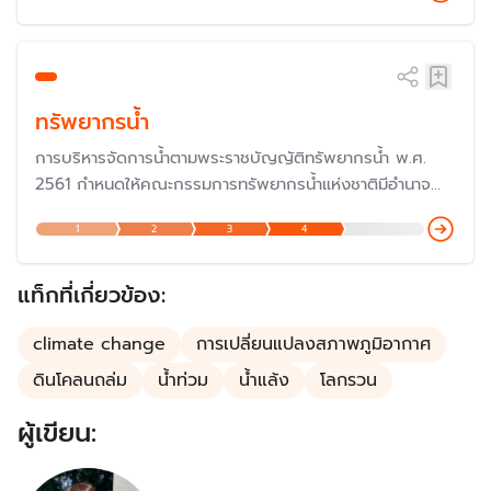
ลดการปล่อยก๊าซคาร์บอนไดออกไซด์ โดยในปี 2567 ได้เข้า
ร่วมประชุม COP29 เพื่อแสดงบทบาทความร่วมมือกับ
ประชาคมโลก
ทรัพยากรน้ำ
การบริหารจัดการน้ำตามพระราชบัญญัติทรัพยากรน้ำ พ.ศ.
2561 กำหนดให้คณะกรรมการทรัพยากรน้ำแห่งชาติมีอำนาจ
หน้าที่จัดทำนโยบายและแผนแม่บทเกี่ยวกับการบริหารทรัพยากร
1
2
3
4
น้ำในระยะ 20 ปี
แท็กที่เกี่ยวข้อง:
climate change
การเปลี่ยนแปลงสภาพภูมิอากาศ
ดินโคลนถล่ม
น้ำท่วม
น้ำแล้ง
โลกรวน
ผู้เขียน: