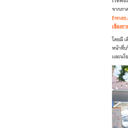
เวทีฟัง
จากภาคป
Forum
เชียงรา
โดยมี เ
หน้าที่
และนโย