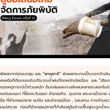
ิทธิพลจากร่องมรสุม และ
“
พายุยางิ
”
ส่งผลกระทบเป็นวงกว้างใน
คเหนือที่ต้องรองรับปริมาณน้ำฝนที่ตกหนักต่อเนื่อง และ “เชียงร
ิกฤตเหตุการณ์น้ำท่วมหนัก ดินถล่มและทะเลโคลนหลายระลอกในช่
้งแต่รอบแรก ที่ฝั่งตะวันออก อำเภอเทิง ขุนตาล พระยาเม็งรา
นือ ที่อำเภอแม่สาย แม่จัน และอำเภอเมือง , รอบสาม ทางด้านตะวั
ะแม่สรวย ก่อนที่อำเภอแม่สายที่กำลังอยู่ในช่วงฟื้นฟูจะถูกน้ำทะ