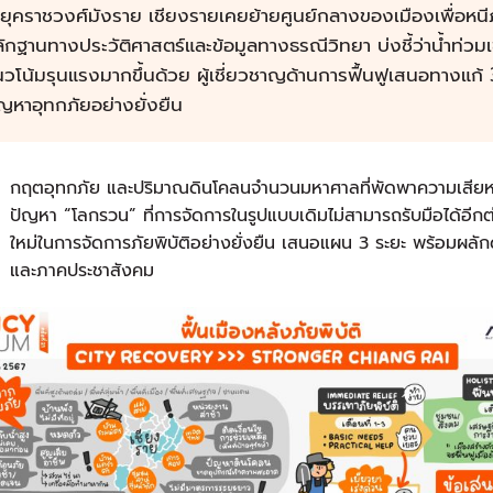
ยุคราชวงศ์มังราย เชียงรายเคยย้ายศูนย์กลางของเมืองเพื่อหนีภั
ักฐานทางประวัติศาสตร์และข้อมูลทางธรณีวิทยา บ่งชี้ว่าน้ำท่วมเ
วโน้มรุนแรงมากขึ้นด้วย ผู้เชี่ยวชาญด้านการฟื้นฟูเสนอทางแก้ 3
ญหาอุทกภัยอย่างยั่งยืน
กฤตอุทกภัย และปริมาณดินโคลนจำนวนมหาศาลที่พัดพาความเสียหาย
ปัญหา “โลกรวน” ที่การจัดการในรูปแบบเดิมไม่สามารถรับมือได้อีกต
ใหม่ในการจัดการภัยพิบัติอย่างยั่งยืน เสนอแผน 3 ระยะ พร้อมผลัก
และภาคประชาสังคม