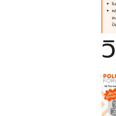
ใน
หล
แน
ปั
วิ