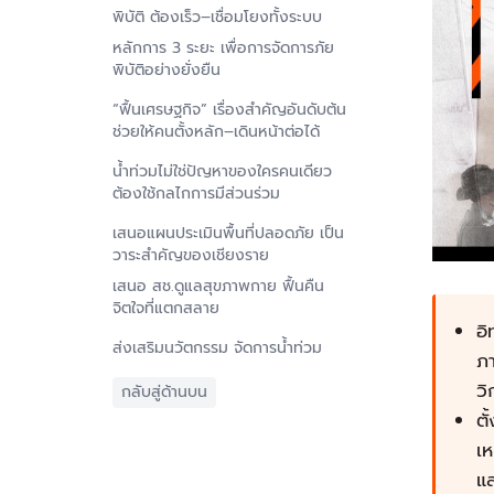
พิบัติ ต้องเร็ว–เชื่อมโยงทั้งระบบ
หลักการ 3 ระยะ เพื่อการจัดการภัย
พิบัติอย่างยั่งยืน
“ฟื้นเศรษฐกิจ” เรื่องสำคัญอันดับต้น
ช่วยให้คนตั้งหลัก–เดินหน้าต่อได้
น้ำท่วมไม่ใช่ปัญหาของใครคนเดียว
ต้องใช้กลไกการมีส่วนร่วม
เสนอแผนประเมินพื้นที่ปลอดภัย เป็น
วาระสำคัญของเชียงราย
เสนอ สช.ดูแลสุขภาพกาย ฟื้นคืน
จิตใจที่แตกสลาย
อ
ส่งเสริมนวัตกรรม จัดการน้ำท่วม
ภา
ว
กลับสู่ด้านบน
ตั
เห
แล