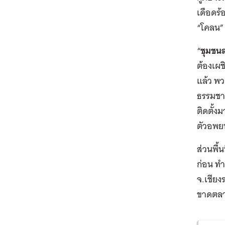
เดือดร้
“โคลน”
“
ชุมชนล
ต้องเผช
แล้ว พว
ธรรมชาต
ติดตั้ง
ตัวอพย
ส่วนพื้
ก่อน ทำ
จ.เชียง
ขาดตลา