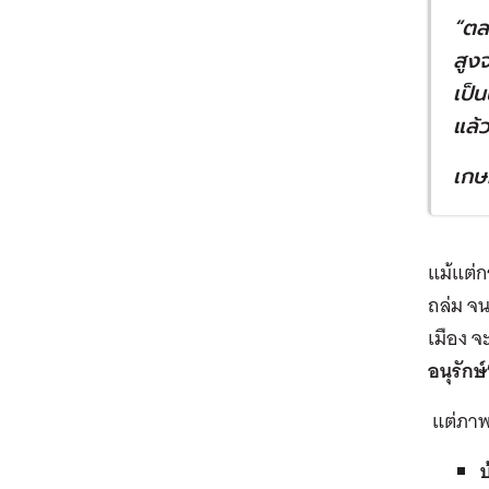
“
ตล
สูง
เป็
แล้ว
เกษ
แม้แต่กร
ถล่ม ​จ
เมือง 
อนุรักษ์
แต่ภาพ
บ