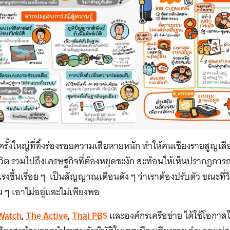
ครั้งใหญ่ที่ทิ้งร่องรอยความเสียหายหนัก ทำให้คนเชียงรายสูญเสียท
ีวิต รวมไปถึงเศรษฐกิจที่ต้องหยุดชะงัก สะท้อนให้เห็นปรากฏการณ์ภั
รงขึ้นเรื่อย ๆ เป็นสัญญาณเตือนดัง ๆ ว่าเราต้องปรับตัว ขณะที่
 ๆ เอาไม่อยู่และไม่เพียงพอ
 Watch
,
The Active
,
Thai PBS
และองค์กรเครือข่าย ได้ใช้โอกาสใน