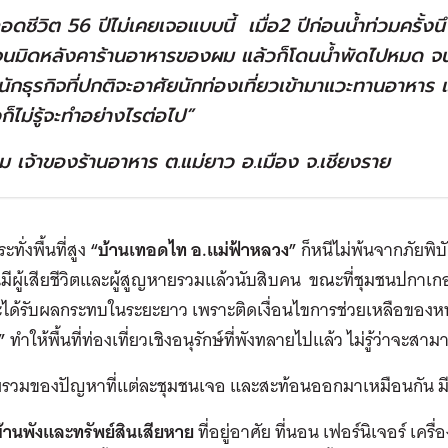
อดชีวิต
56
ปีไม่เคยเจอแบบนี้ เมื่อ
2
ปีก่อนน้ำท่วมครั้งนึ
จนมิดหลังคาร้านอาหารของผม แล้วก็โดนน้ำพัดไปหมด จน
นนักธุรกิจที่ปกติจะอาศัยนักท่องเที่ยวเข้ามาแวะทานอาหาร
ก็ไม่รู้จะทำอย่างไรต่อไป
”
ม เจ้าของร้านอาหาร ต
.
แม่ยาว อ
.
เมือง จ
.
เชียงราย
ะทั่งพื้นที่สูง
“
บ้านเทอดไท อ
.
แม่ฟ้าหลวง
”
ก็หนีไม่พ้นจากภัยพิบ
นมีผู้เสียชีวิตและผู้สูญหายรวมแล้วนับสิบคน ขณะที่ชุมชนปก
จะได้รับผลกระทบในระยะยาว​ เพราะติดเงื่อนไขการช่วยเหลือขอ
”
ทำให้พื้นที่ท่องเที่ยวเชิงอนุรักษ์ที่พังทลายไปแล้ว ไม่รู้ว่าจะสาม
รวมของปัญหาที่แต่ละชุมชนเจอ และสะท้อนออกมาเหมือนกัน มี
้านพังและทรัพย์สินเสียหาย
ที่อยู่อาศัย ที่นอน เฟอร์นิเจอร์ เค