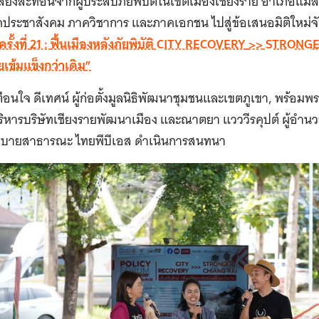
เสียงสะท้อนจากผู้ประสบภัยพิบัติในเขตเมืองเชียงราย อำเภอแม่ส
ระชาสังคม ภาควิชาการ และภาคเอกชน ไปสู่ข้อเสนอมิติใหม่จัด
ครั้งที่
21 :
ฟื้นเมืองหลังภัยพิบัติ
CITY RECOVERY
>>
STRONGE
ยเข้มแข็งกว่าเดิม
”
ตือนใจ ดีเทศน์ ผู้ก่อตั้งมูลนิธิพัฒนาชุมชนและเขตภูเขา, พร้อ
บริหารบริษัทเชียงรายพัฒนาเมือง และณาตยา แวววีรคุปต์ ผู้อำน
บายสาธารณะ ไทยพีบีเอส ดำเนินการสนทนา