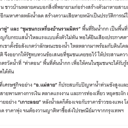
อน ชาวบ้านหลายคนบอกสิ่งที่พยายามก่อร่างสร้างตัวมาหายสาบส
 อีกมหาศาลหลังน้ำลด สร้างความเสียหายหนักเป็นประวัติการณ
าหู่
”
และ
“
ชุมชนกะเหรี่ยงบ้านรวมมิตร
”
พื้นที่ริมน้ำกก เป็นพื้
ิญกับกระแสน้ำไหลแรงแบบตั้งตัวไม่ทัน พอได้ยินเสียงประกาศต
กเขาตั้งข้อสังเกตว่าลักษณะของน้ำ ไหลหลากมาพร้อมกับดินโคล
ิ จึงอยากให้รัฐทบทวนข้อเสนอที่ชุมชนเคยขอไว้ ให้ประสานความ
มาตรวัดน้ำที่ “ท่าตอน” พื้นที่ต้นน้ำกก เพื่อให้คนในชุมชนจะได้รั
พได้ทัน
นที่เศรษฐกิจอย่าง
“
อ
.
แม่สาย
”
ก็ประสบกับปัญหาน้ำท่วมขังสูงแล
สายพานทางการเงิน ตลาดแรงงาน และการท่องเที่ยว หยุดชะงัก เช่
รายอย่าง
“
เกาะลอย
”
หลังน้ำลดก็ต้องเจอกับราคาข้าวของแพง 
ด ราคาพุ่ง จนต้องวานญาติหาซื้อส่งไปรษณีย์มาจากกรุงเทพฯ