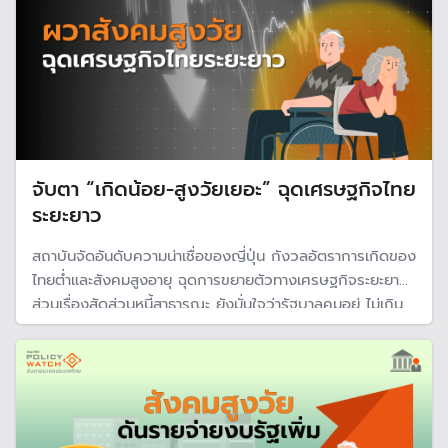
จับตา “เกิดน้อย-สูงวัยเยอะ” ฉุดเศรษฐกิจไทย
ระยะยาว
สถาบันจัดอันดับความน่าเชื่อของญี่ปุ่น กังวลอัตราการเกิดของ
ไทยต่ำและสังคมสูงอายุ ฉุดการขยายตัวทางเศรษฐกิจระยะยาว
ส่วนเรื่องสัดส่วนหนี้สาธารณะ ยังมั่นใจว่ารัฐบาลคุมอยู่ ไม่เกิน
70% ของจีดีพี