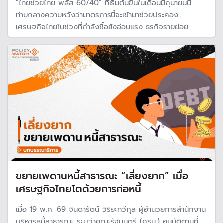
“ไทยช่วยไทย พลัส 60/40” ที่เริ่มต้นขึ้นในเดือนมิถุนายนนี้
ท่ามกลางความหวังว่ามาตรการนี้จะเข้ามาช่วยประคอง
เศรษฐกิจไทยในช่วงที่กำลังซื้อยังอ่อนแรง ธุรกิจรายย่อย
จำนวนมากยังฟื้นตัวไม่เต็มที่ และผู้คนจำนวนไม่น้อยยังรู้สึกว่า
ค่าครองชีพเดินเร็วกว่ารายได้
ขยายเพดานหนี้สาธารณะ “เลี่ยงยาก” เมื่อ
เศรษฐกิจไทยโตด้วยการก่อหนี้
เมื่อ 19 พ.ค. 69 จินดารัตน์ วิริยะทวีกุล ผู้อำนวยการสำนักงาน
บริหารหนี้สาธารณะ ระบุว่าคณะรัฐมนตรี (ครม.) อนุมัติตามที่