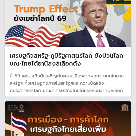
เศรษฐกิจสหรัฐ-ภูมิรัฐศาสตร์โลก ยังป่วนโลก
ขณะไทยได้อานิสงส์เลือกตั้ง
ปี 69 เศรษฐกิจยังเผชิญกับความเสี่ยงจากผลกระทบนโยบาย
สหรัฐฯ ทั้งเศรษฐกิจภายในสหรัฐฯและความขัดแย้ง
ภูมิรัฐศาสตร์โลก ขณะที่เศรษฐกิจไทยได้แรงหนุนจากผลเลือก
ตั้งและการท่องเที่ยวฟื้นตัว แมัจะเผชิญกับหนี้สาธารณะพุ่งสูง
ขึ้น แต่การเมืองยังมีความไม่แน่นอน