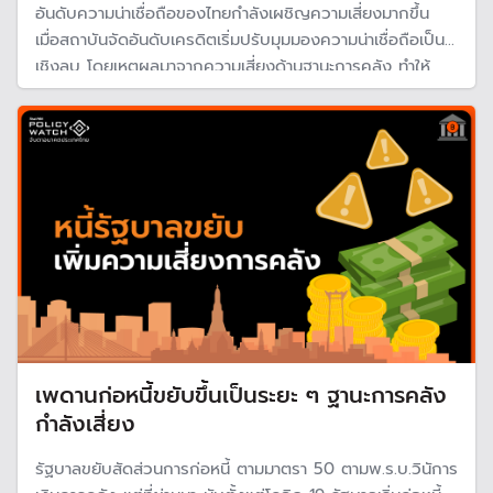
อันดับความน่าเชื่อถือของไทยกำลังเผชิญความเสี่ยงมากขึ้น
เมื่อสถาบันจัดอันดับเครดิตเริ่มปรับมุมมองความน่าเชื่อถือเป็น
เชิงลบ โดยเหตุผลมาจากความเสี่ยงด้านฐานะการคลัง ทำให้
รัฐบาลยังคงดำเนินนโยบายทางการคลังแบบขาดดุลอย่างต่อ
เนื่อง หรือ ต้องกู้เงินเพื่อมาใช้จ่าย ส่งผลให้หนี้สาธารณะเพิ่มขึ้น
ต่อเนื่อง
เพดานก่อหนี้ขยับขึ้นเป็นระยะ ๆ ฐานะการคลัง
กำลังเสี่ยง
รัฐบาลขยับสัดส่วนการก่อหนี้ ตามมาตรา 50 ตามพ.ร.บ.วินัการ