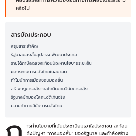
คลังและหลักการความยั่งยืนทางการคลังในระยะยาว
หรือไม่
สารบัญประกอบ
สรุปสาระสำคัญ
รัฐบาลมองสั้นอุปสรรคพัฒนาประเทศ
รายได้ภาษีลดลงสะท้อนปัญหานโยบายระยะสั้น
ผลกระทบการคลังไทยในอนาคต
ทำไมนักการเมืองชอบมองสั้น
สร้างกฎการคลัง-กลไกติดตามวินัยการคลัง
รัฐบาลมักมองโลกแง่ดีเกินจริง
ความท้าทายวินัยการคลังไทย
ก
ารทำนโยบายที่เน้นประชานิยมเอาใจประชาชน สะท้อน
ถึงปัญหา "การมองสั้น" ของรัฐบาล และกำลังสร้าง