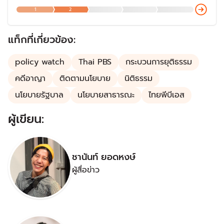
ปัญหาได้ โดยประเด็นดังกล่าวในความรู้สึกของประชาชนจาก
1
2
การสำรวจของสำนักวิจัยต่าง ๆ พบว่าประชาชนมีความเห็นว่า
สถานการณ์รุนแรงขึ้น
แท็กที่เกี่ยวข้อง:
policy watch
Thai PBS
กระบวนการยุติธรรม
คดีอาญา
ติดตามนโยบาย
นิติธรรม
นโยบายรัฐบาล
นโยบายสาธารณะ
ไทยพีบีเอส
ผู้เขียน:
ชานันท์ ยอดหงษ์
ผู้สื่อข่าว