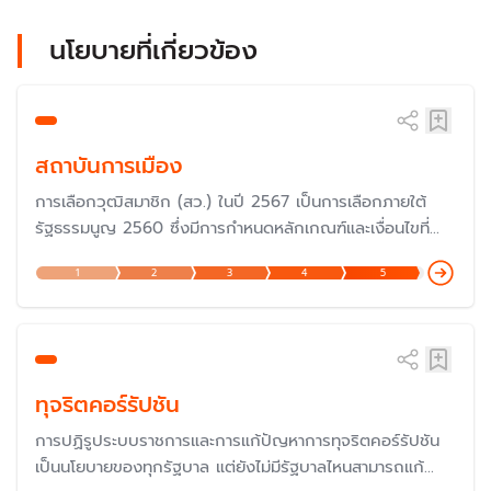
นโยบายที่เกี่ยวข้อง
สถาบันการเมือง
การเลือกวุฒิสมาชิก (สว.) ในปี 2567 เป็นการเลือกภายใต้
รัฐธรรมนูญ 2560 ซึ่งมีการกำหนดหลักเกณฑ์และเงื่อนไขที่
แตกต่างไปจากรัฐธรรมนูญก่อนหน้านั้น แม้ว่าจะมีเจตนารมณ์
1
2
3
4
5
เพื่อให้มีวุฒิสมาชิกที่มีความรู้ความสามารถอย่างแท้จริง แต่ก็
ถูกวิพากษ์วิจารณ์ค่อนข้างมากในเรื่องของกฏกติกาในการ
เลือกตั้ง เพราะเป็นการเลือกโดยผู้สมัคร
ทุจริตคอร์รัปชัน
การปฏิรูประบบราชการและการแก้ปัญหาการทุจริตคอร์รัปชัน
เป็นนโยบายของทุกรัฐบาล แต่ยังไม่มีรัฐบาลไหนสามารถแก้