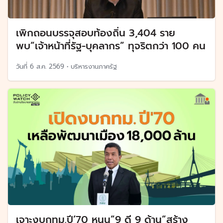
เพิกถอนบรรจุสอบท้องถิ่น 3,404 ราย
พบ”เจ้าหน้าที่รัฐ-บุคลากร” ทุจริตกว่า 100 คน
วันที่
6 ส.ค. 2569
•
บริหารงานภาครัฐ
เจาะงบกทม.ปี’70 หนุน”9 ดี 9 ด้าน”สร้าง