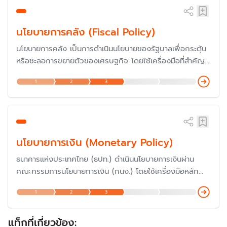
นโยบายการคลัง (Fiscal Policy)
นโยบายการคลัง เป็นการดำเนินนโยบายของรัฐบาลเพื่อกระตุ้น
หรือชะลอการขยายตัวของเศรษฐกิจ โดยใช้เครื่องมือที่สำคัญ
ของรัฐบาล คือ การใช้จ่ายของรัฐบาล (รายจ่าย) และการเก็บ
1
2
3
ภาษี (รายได้) รวมถึงการก่อหนี้สาธารณะของรัฐบาล
นโยบายการเงิน (Monetary Policy)
ธนาคารแห่งประเทศไทย (ธปท.) ดำเนินนโยบายการเงินผ่าน
คณะกรรมการนโยบายการเงิน (กนง.) โดยใช้เครื่องมือหลัก
คือ ‘อัตราดอกเบี้ยนโยบาย’ เพื่อรักษาระดับราคาสินค้าและ
1
2
3
บริการ ไม่ให้เปลี่ยนแปลงเร็วเกินไปจนกระทบกับเศรษฐกิจ โด
ยกนง.มีการตั้งขึ้นเมื่อปี 2551 ทำให้การกำหนดนโยบายการงินข
องไทย "ก้าวสู่ยุคใหม่"
แท็กที่เกี่ยวข้อง: