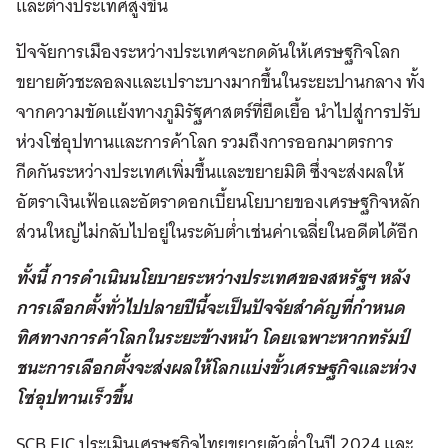
และต่างประเทศสูงขึ้น
ปัจจัยการเมืองระหว่างประเทศจะกดดันให้เศรษฐกิจโลก
ขยายตัวชะลอลงและเปราะบางมากขึ้นในระยะปานกลาง ทั้ง
จากความขัดแย้งทางภูมิรัฐศาสตร์ที่ยืดเยื้อ นำไปสู่การปรับ
ห่วงโซ่อุปทานและการค้าโลก รวมถึงการออกมาตรการ
กีดกันระหว่างประเทศเพิ่มขึ้นและขยายมิติ ซึ่งจะส่งผลให้
อัตราเงินเฟ้อและอัตราดอกเบี้ยนโยบายของเศรษฐกิจหลัก
ส่วนใหญ่ไม่กลับไปอยู่ในระดับต่ำเช่นค่าเฉลี่ยในอดีตได้อีก
ทั้งนี้ การดำเนินนโยบายระหว่างประเทศของสหรัฐฯ หลัง
การเลือกตั้งทั่วไปปลายปีนี้จะเป็นปัจจัยสำคัญที่กำหนด
ทิศทางการค้าโลกในระยะข้างหน้า โดยเฉพาะหากทรัมป์
ชนะการเลือกตั้งจะส่งผลให้โลกแบ่งขั้วเศรษฐกิจและห่วง
โซ่อุปทานเร็วขึ้น
SCB EIC ประเมินเศรษฐกิจไทยขยายตัวต่ำในปี 2024 และ