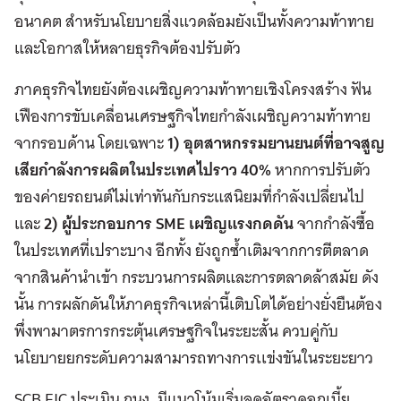
อนาคต สำหรับนโยบายสิ่งแวดล้อมยังเป็นทั้งความท้าทาย
และโอกาสให้หลายธุรกิจต้องปรับตัว
ภาคธุรกิจไทยยังต้องเผชิญความท้าทายเชิงโครงสร้าง ฟัน
เฟืองการขับเคลื่อนเศรษฐกิจไทยกำลังเผชิญความท้าทาย
จากรอบด้าน โดยเฉพาะ
1) อุตสาหกรรมยานยนต์ที่อาจสูญ
เสียกำลังการผลิตในประเทศไปราว 40%
หากการปรับตัว
ของค่ายรถยนต์ไม่เท่าทันกับกระแสนิยมที่กำลังเปลี่ยนไป
และ
2) ผู้ประกอบการ SME เผชิญแรงกดดัน
จากกำลังซื้อ
ในประเทศที่เปราะบาง อีกทั้ง ยังถูกซ้ำเติมจากการตีตลาด
จากสินค้านำเข้า กระบวนการผลิตและการตลาดล้าสมัย ดัง
นั้น การผลักดันให้ภาคธุรกิจเหล่านี้เติบโตได้อย่างยั่งยืนต้อง
พึ่งพามาตรการกระตุ้นเศรษฐกิจในระยะสั้น ควบคู่กับ
นโยบายยกระดับความสามารถทางการเเข่งขันในระยะยาว
SCB EIC ประเมิน กนง. มีแนวโน้มเริ่มลดอัตราดอกเบี้ย