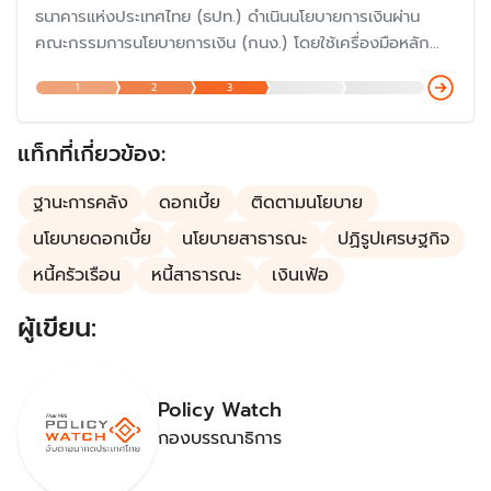
ธนาคารแห่งประเทศไทย (ธปท.) ดำเนินนโยบายการเงินผ่าน
คณะกรรมการนโยบายการเงิน (กนง.) โดยใช้เครื่องมือหลัก
คือ ‘อัตราดอกเบี้ยนโยบาย’ เพื่อรักษาระดับราคาสินค้าและ
1
2
3
บริการ ไม่ให้เปลี่ยนแปลงเร็วเกินไปจนกระทบกับเศรษฐกิจ โด
ยกนง.มีการตั้งขึ้นเมื่อปี 2551 ทำให้การกำหนดนโยบายการงินข
องไทย "ก้าวสู่ยุคใหม่"
แท็กที่เกี่ยวข้อง:
ฐานะการคลัง
ดอกเบี้ย
ติดตามนโยบาย
นโยบายดอกเบี้ย
นโยบายสาธารณะ
ปฏิรูปเศรษฐกิจ
หนี้ครัวเรือน
หนี้สาธารณะ
เงินเฟ้อ
ผู้เขียน:
Policy Watch
กองบรรณาธิการ