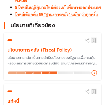
พ.ค.69
5 โจทย์ใหญ่รัฐบาลใหม่ต้องแก้ เพื่อทางออกประเทศ
โจทย์เลือกตั้ง 69 “ฐานะการคลัง” หนักกว่าทุกครั้ง
นโยบายที่เกี่ยวข้อง
นโยบายการคลัง (Fiscal Policy)
นโยบายการคลัง เป็นการดำเนินนโยบายของรัฐบาลเพื่อกระตุ้น
หรือชะลอการขยายตัวของเศรษฐกิจ โดยใช้เครื่องมือที่สำคัญ
ของรัฐบาล คือ การใช้จ่ายของรัฐบาล (รายจ่าย) และการเก็บ
1
2
3
ภาษี (รายได้) รวมถึงการก่อหนี้สาธารณะของรัฐบาล
แก้หนี้