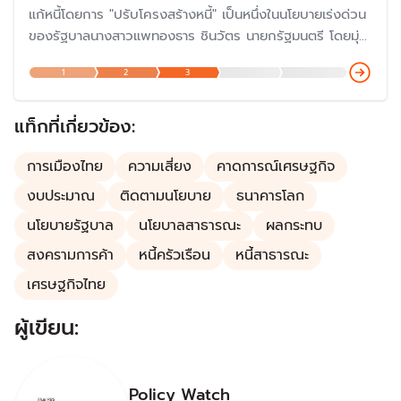
แก้หนี้โดยการ "ปรับโครงสร้างหนี้" เป็นหนึ่งในนโยบายเร่งด่วน
ของรัฐบาลนางสาวแพทองธาร ชินวัตร นายกรัฐมนตรี โดยมุ่ง
แก้ปัญหาสินเชื่อบ้านและรถยนต์ ซึ่งเป็นนโยบายต่อเนื่องจาก
1
2
3
รัฐบาลก่อนที่เน้นไปที่หนี้นอกระบบและหนี้เกษตรกร
แท็กที่เกี่ยวข้อง:
การเมืองไทย
ความเสี่ยง
คาดการณ์เศรษฐกิจ
งบประมาณ
ติดตามนโยบาย
ธนาคารโลก
นโยบายรัฐบาล
นโยบาลสาธารณะ
ผลกระทบ
สงครามการค้า
หนี้ครัวเรือน
หนี้สาธารณะ
เศรษฐกิจไทย
ผู้เขียน:
Policy Watch