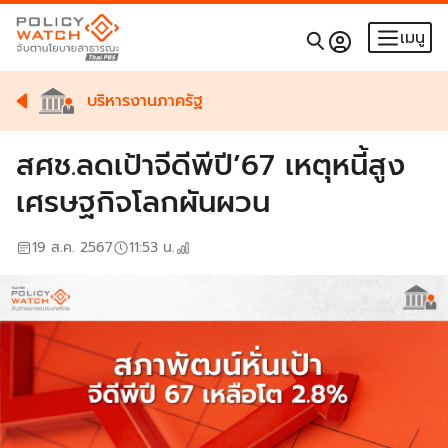
เมนู
บริหารงานภาครัฐ
สศช.ลดเป้าจีดีพีปี’67 เหตุหนี้สูง
เศรษฐกิจโลกผันผวน
19 ส.ค. 2567
11:53
น.