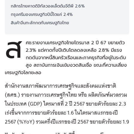
กสิกรไทยคาดดิจิทัลวอลเล็ตดันจีดีพี 2.6%
กรุงศรีมองเศรษฐกิจปีนี้โตแค่ 2.4%
สินค้าจีนทะลักกดทับเศรษฐกิจไทย
ส
ศช.รายงานเศรษฐกิจไทยไตรมาส 2 ปี 67 ขยายตัว
2.3% แต่คาดทั้งปีเติบโตลดลงเหลือ 2.8% มีแรง
กดดันจากหนี้สินครัวเรือนและภาคธุรกิจที่อยู่ในระดับ
สูง สถาบันการเงินเข้มงวดสินเชื่อ ขณะที่ความเสี่ยง
เศรษฐกิจโลกชะลอ
สำนักงานสภาพัฒนาการเศรษฐกิจและสังคมแห่งชาติ
(สศช.) รายงานภาวะเศรษฐกิจไทย หรือ ผลิตภัณฑ์มวลรวม
ในประเทศ (GDP) ไตรมาสที่ 2 ปี 2567 ขยายตัวร้อยละ 2.3
เร่งขึ้นจากการขยายตัวร้อยละ 1.6 ในไตรมาสแรกของปี
2567 (%YoY) รวมครึ่งปีแรกของปี 2567 ขยายตัวร้อยละ 1.9