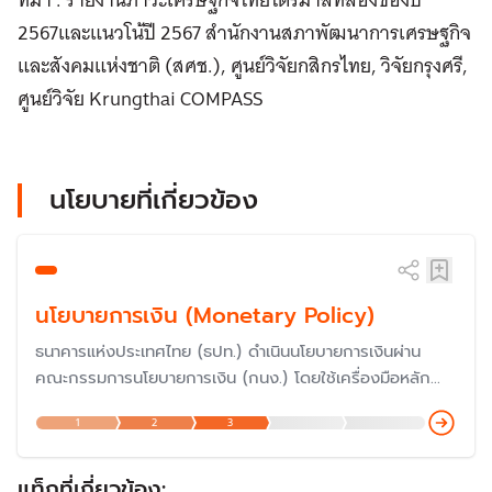
2567และแนวโน้ปี 2567 สำนักงานสภาพัฒนาการเศรษฐกิจ
และสังคมแห่งชาติ (สศช.), ศูนย์วิจัยกสิกรไทย, วิจัยกรุงศรี,
ศูนย์วิจัย Krungthai COMPASS
นโยบายที่เกี่ยวข้อง
นโยบายการเงิน (Monetary Policy)
ธนาคารแห่งประเทศไทย (ธปท.) ดำเนินนโยบายการเงินผ่าน
คณะกรรมการนโยบายการเงิน (กนง.) โดยใช้เครื่องมือหลัก
คือ ‘อัตราดอกเบี้ยนโยบาย’ เพื่อรักษาระดับราคาสินค้าและ
1
2
3
บริการ ไม่ให้เปลี่ยนแปลงเร็วเกินไปจนกระทบกับเศรษฐกิจ โด
ยกนง.มีการตั้งขึ้นเมื่อปี 2551 ทำให้การกำหนดนโยบายการงินข
องไทย "ก้าวสู่ยุคใหม่"
แท็กที่เกี่ยวข้อง: