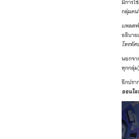
มีการใช
กลุ่มคน
แพลตฟอร
อธิบายแ
โทรทัศน
นอกจากน
ทุกกลุ่
อีกปราก
ออนไล