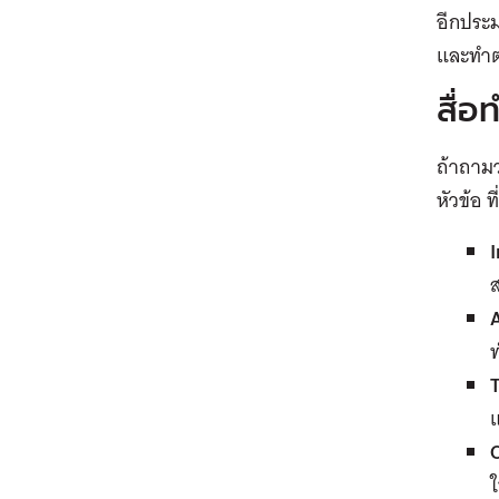
อีกประม
และทำตล
สื่อ
ถ้าถามว
หัวข้อ 
I
แ
ใ