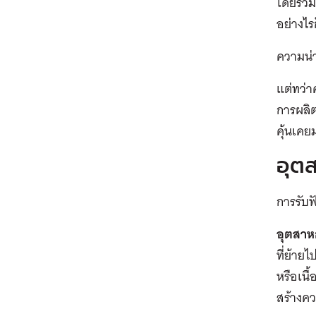
โดยรวมแ
อย่างไร
ความน่า
แต่ทว่า
การผลิตส
คุ้นเคย
อุตส
การรับฟ
อุตสาห
ที่ย้าย
หรือเนื
สร้างคว