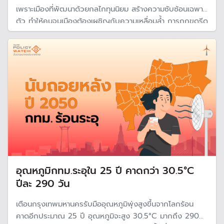
เพราะเมืองที่พัฒนาด้วยกลไกทุนนิยม สร้างความซับซ้อนเฉพาะ
ตัว ทำให้คนจนเมืองต้องเผชิญกับความเหลื่อมล้ำ การถูกขูดรีด
และถูกแบ่งแยกออกจากสังคม โจทย์สำคัญคือจะทำอย่างไรให้
สามารถแก้ไขปัญหาความยากจนอันซับซ้อนหลายมิติไปพร้อม
กัน
อุณหภูมิกทม.ระอุใน 25 ปี คาดกว่า 30.5°C
ปีละ 290 วัน
เตือนกรุงเทพมหานครรับมืออุณหภูมิพุ่งสูงขึ้นจากโลกร้อน
คาดอีกประมาณ 25 ปี อุณหภูมิจะสูง 30.5°C มากถึง 290