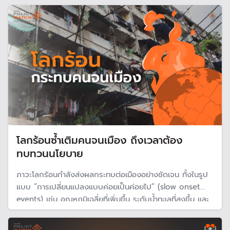
ซึ่งเท่ากับว่าจะสิ้นสุดกรอบระยะเวลาวันที่ 21 ก.ค. 68 แต่บาง
หน่วยงานยังไม่ได้ดำเนินการ
โลกร้อนซ้ำเติมคนจนเมือง ถึงเวลาต้อง
ทบทวนนโยบาย
ภาวะโลกร้อนกำลังส่งผลกระทบต่อเมืองอย่างชัดเจน ทั้งในรูป
แบบ “การเปลี่ยนแปลงแบบค่อยเป็นค่อยไป” (slow onset
events) เช่น อุณหภูมิเฉลี่ยที่เพิ่มขึ้น ระดับน้ำทะเลที่สูงขึ้น และ
ความแห้งแล้งยาวนาน และ “เหตุการณ์สภาพอากาศสุดขั้ว”
(extreme events) เช่น พายุฝนตกหนัก น้ำท่วมฉับพลัน หรือ