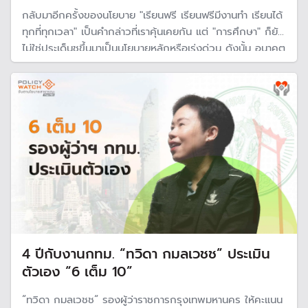
กลับมาอีกครั้งของนโยบาย "เรียนฟรี เรียนฟรีมีงานทำ เรียนได้
ทุกที่ทุกเวลา" เป็นคำกล่าวที่เราคุ้นเคยกัน แต่ "การศึกษา" ก็ยัง
ไม่ใช่ประเด็นชูขึ้นมาเป็นนโยบายหลักหรือเร่งด่วน ดังนั้น อนาคต
ของประเทศจะแย่ย่ำ หากการศึกษาไม่ได้รับการปฏิรูปอย่าง
จริงจัง และคนในสังคมทำได้เพียงแต่ "บ่น" เรื่องการศึกษา
คุณภาพต่ำ
4 ปีกับงานกทม. “ทวิดา กมลเวชช” ประเมิน
ตัวเอง “6 เต็ม 10”
“ทวิดา กมลเวชช“ รองผู้ว่าราชการกรุงเทพมหานคร ให้คะแนน