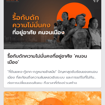
คลื่นความร้อน
รื้อกับดักความไม่มั่นคงที่อยู่อาศัย ‘คนจน
เมือง’
"ที่ดินแพง-กู้ยาก-กฎหมายล้าสมัย" ปัญหาสุดซับซ้อนของคนจน
เมือง ที่สะท้อนถึงความล้มเหลวเชิงระบบ และการแก้ไขที่ไม่ทัน
ต่อการเปลี่ยนของสังคม ถึงเวลาที่ต้องร่วมสร้าง
“นวัตกรรม”และเพิ่มบทบาทท้องถิ่น เพื่อผลักดันให้ภาพฝันของ
คนรายได้น้อยได้มีบ้านที่มั่นคง