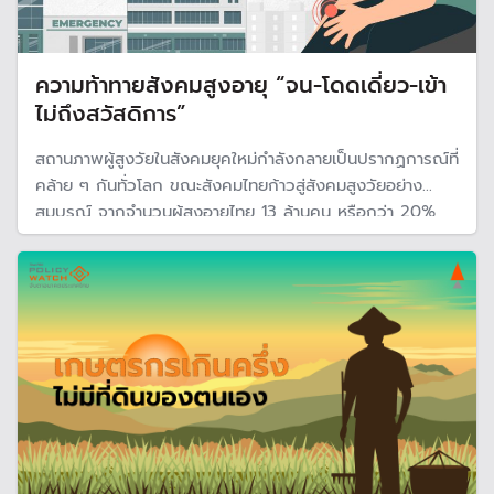
ความท้าทายสังคมสูงอายุ “จน-โดดเดี่ยว-เข้า
ไม่ถึงสวัสดิการ”
สถานภาพผู้สูงวัยในสังคมยุคใหม่กำลังกลายเป็นปรากฏการณ์ที่
คล้าย ๆ กันทั่วโลก ขณะสังคมไทยก้าวสู่สังคมสูงวัยอย่าง
สมบูรณ์ จากจำนวนผู้สูงอายุไทย 13 ล้านคน หรือกว่า 20%
ของประชากรทั้งประเทศ เผชิญปัญหา”โดดเดี่ยว” ต้องการที่
พึ่งพิง มีเงินออมต่ำและหนี้สิน อีกทั้งเข้าไม่ถึงสวัสดิการของรัฐ