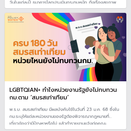
วันในแต่ละปี ธนาคารโลกประเมินกระทบหนัก ทั้งเรื่องสุขภาพ
และเศรษฐกิจ โดยเฉพาะคนรายได้น้อย จะได้รับผลกระทบหนัก
สุด เรียกร้องหน่วยงานรัฐจับมือแก้ปัญหา ไม่ใช่ต่างคนต่างทำ
LGBTQIAN+ ทำไงหน่วยงานรัฐยังไม่ทบทวน
กม.ตาม ‘สมรสเท่าเทียม’
พ.ร.บ. สมรสเท่าเทียม มีผลบังคับใช้ในวันที่ 23 ม.ค. 68 ซึ่งใน
กม.ระบุให้แต่ละหน่วยงานของรัฐต้องพิจารณากฎหมายที่
เกี่ยวข้องว่ามีปัญหาหรือไม่ แล้วทำรายงานแจ้งต่อคณะ
รัฐมนตรี ภายใน 180 วัน เพื่อแก้ไขกฏหมายให้สอดคล้องกัน