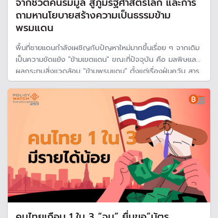
จากชีวิตคนริมมูล สู่ภูมิรัฐศาสตร์โลก และการ
ถามหานโยบายสร้างความเป็นธรรมข้าม
พรมแดน
พื้นที่ชายแดนกำลังเผชิญกับปัญหาใหม่มากขึ้นเรื่อย ๆ จากเดิม
เป็นความขัดแย้ง "ข้ามเขตแดน" ขณะที่ปัจจุบัน คือ มลพิษและ
ผลกระทบสิ่งแวดล้อม "ข้ามพรมแดน" ตั้งแต่เรื่องฝุ่นควัน สาร
พิษในแม่น้ำกก จนถึงเขื่อนในประเทศเพื่อนบ้าน "ปิยะพงษ์ บุษบ
งก์" มีข้อเสนอว่ารัฐบาลควรมีนโยบาย "สร้างความเป็นธรรม
ข้ามพรมแดน"
คนไทยเกือบ 1 ใน 3 “จน” ยื่นขอ”บัตร