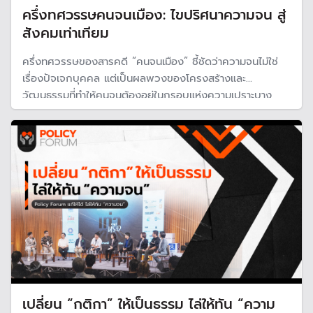
ครึ่งทศวรรษคนจนเมือง: ไขปริศนาความจน สู่
สังคมเท่าเทียม
ครึ่งทศวรรษของสารคดี “คนจนเมือง” ชี้ชัดว่าความจนไม่ใช่
เรื่องปัจเจกบุคคล แต่เป็นผลพวงของโครงสร้างและ
วัฒนธรรมที่ทำให้คนจนต้องอยู่ในกรอบแห่งความเปราะบาง
ขณะที่สังคมเคยชินกับการช่วยเหลือแบบเวทนานิยม โดยมอง
ข้ามรากเหง้าของปัญหา
เปลี่ยน “กติกา” ให้เป็นธรรม ไล่ให้ทัน “ความ