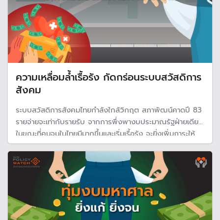
ความเหลื่อมล้ำเรื้อรัง กัดกร่อนระบบสวัสดิการ
สังคม
ระบบสวัสดิการสังคมไทยกำลังใกล้วิกฤต สภาพัฒน์คาดปี 83
รายจ่ายจะเท่ากับรายรับ จากการพึ่งพางบประมาณรัฐฝ่ายเดียว
ในขณะที่คนจนในไทยมีมากขึ้นและเริ่มเรื้อรัง จะยิ่งเพิ่มภาระให้
กับสวัสดิการสังคม ด้านนักวิชาการเสนอ ปรับปรุงระบบเน้น
กลุ่มเป้าหมายมากขึ้น พัฒนาทักษะคน แก้วิกฤตการคลัง และใช้
ดิจิทัลเข้ามาช่วย