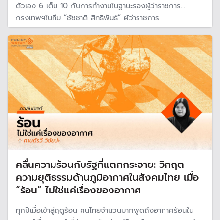
ตัวเอง 6 เต็ม 10 กับการทำงานในฐานะรองผู้ว่าราชการ
กรุงเทพฯในทีม “ชัชชาติ สิทธิพันธุ์” ผู้ว่าราชการ
กรุงเทพมหานคร ใกล้จะครบวาระการทำงาน 4 ปีใน 21 พ.ค.69
โชว์ 214 นโยบายถึงวันนี้ทำสำเร็จมากกว่าครึ่ง
คลื่นความร้อนกับรัฐที่แตกกระจาย: วิกฤต
ความยุติธรรมด้านภูมิอากาศในสังคมไทย เมื่อ
“ร้อน” ไม่ใช่แค่เรื่องของอากาศ
ทุกปีเมื่อเข้าสู่ฤดูร้อน คนไทยจำนวนมากพูดถึงอากาศร้อนใน