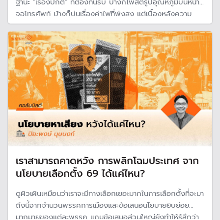
ฐานะ "เรื่องปกติ" ที่ต้องทนรับ บ้างก็โพสต์รูปอุณหภูมิบนหน้า
จอโทรศัพท์ บ้างก็บ่นเรื่องค่าไฟที่พุ่งสูง แต่เบื้องหลังความ
รู้สึก "ร้อน" นั้น มีความจริงที่หนักกว่ามาก
เราสามารถคาดหวัง การพลิกโฉมประเทศ จาก
นโยบายเลือกตั้ง 69 ได้แค่ไหน?
ดูผิวเผินเหมือนว่าเราจะมีทางเลือกเยอะมากในการเลือกตั้งที่จะมา
ถึงนี้จากจำนวนพรรคการเมืองและข้อเสนอนโยบายยิบย่อย
มากมายของแต่ละพรรค แถมข้อเสนอส่วนใหญ่ยังทำให้รู้สึกว่า