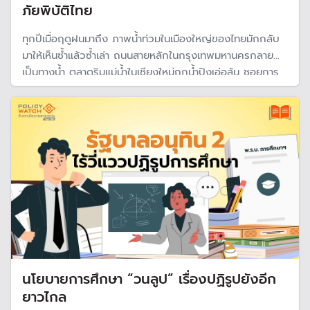
ภัยพิบัติไทย
ทุกปีเมื่อฤดูฝนมาถึง ภาพน้ำท่วมในเมืองใหญ่ของไทยมักกลับ
มาให้เห็นซ้ำแล้วซ้ำเล่า ถนนสายหลักในกรุงเทพมหานครกลาย
เป็นทางน้ำ ตลาดริมแม่น้ำในเชียงใหม่ถูกน้ำปิงเอ่อล้น ซอยการ
ค้าในหาดใหญ่จมอยู่ใต้น้ำ และถนนเลียบชายหาดพัทยาเต็มไป
ด้วยขยะที่กระแสน้ำพัดพามา
นโยบายการศึกษา “วนลูป” เรื่องปฏิรูปยังอีก
ยาวไกล