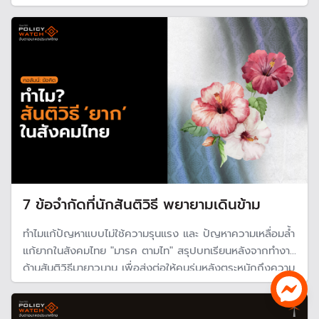
7 ข้อจำกัดที่นักสันติวิธี พยายามเดินข้าม
ทำไมแก้ปัญหาแบบไม่ใช้ความรุนแรง และ ปัญหาความเหลื่อมล้ำ
แก้ยากในสังคมไทย "มารค ตามไท" สรุปบทเรียนหลังจากทำงาน
ด้านสันติวิธีมายาวนาน เพื่อส่งต่อให้คนรุ่นหลังตระหนักถึงความ
ยากลำบากที่ต้องพูดคุยกับ "อำนาจ"