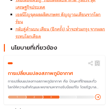
เศรษฐกิจประเทศ
เอลนีโญฉุดผลผลิตเกษตร สัญญาณเตือนจากโลก
ร้อน
กลับสู่ด้านบน เตือน (อีกครั้ง) น้ำจะท่วมกรุง จากผลก
ระทบโลกเดือด
นโยบายที่เกี่ยวข้อง
การเปลี่ยนแปลงสภาพภูมิอากาศ
การเปลี่ยนแปลงทางสภาพภูมิอากาศ คือ ปัญหาที่ไทยและทั่ว
โลกให้ความสำคัญและพยายามหาทางรับมือแก้ไข โดยรัฐบาล
ประกาศสานต่อนโยบาย Carbon Neutrality (ความเป็นกลาง
1
2
3
ทางคาร์บอน) เพื่อให้ประเทศไทยเป็นผู้นำของอาเซียนในด้านการ
ลดการปล่อยก๊าซคาร์บอนไดออกไซด์ โดยในปี 2567 ได้เข้า