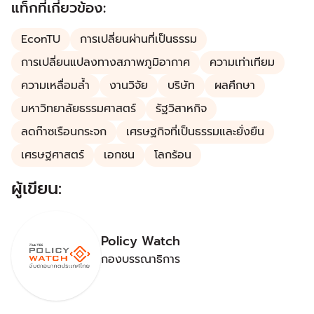
ร่วมประชุม COP29 เพื่อแสดงบทบาทความร่วมมือกับ
แท็กที่เกี่ยวข้อง:
ประชาคมโลก
EconTU
การเปลี่ยนผ่านที่เป็นธรรม
การเปลี่ยนแปลงทางสภาพภูมิอากาศ
ความเท่าเทียม
ความเหลื่อมล้ำ
งานวิจัย
บริษัท
ผลศึกษา
มหาวิทยาลัยธรรมศาสตร์
รัฐวิสาหกิจ
ลดก๊าซเรือนกระจก
เศรษฐกิจที่เป็นธรรมและยั่งยืน
เศรษฐศาสตร์
เอกชน
โลกร้อน
ผู้เขียน:
Policy Watch
กองบรรณาธิการ