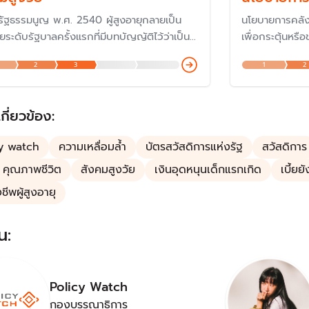
่รัฐธรรมนูญ พ.ศ. 2540 ผู้สูงอายุกลายเป็น
นโยบายการคลัง
ระดับรัฐบาลครั้งแรกที่มีบทบัญญัติไว้ว่าเป็น
เพื่อกระตุ้นห
่ของรัฐ จากนั้นมาทุกรัฐบาลก็มีนโยบายต่อ
ใช้เครื่องมือที
2
3
1
2
รผู้สูงอายุในด้านต่าง ๆ เพื่อให้ผู้สูงอายุดำรง
รัฐบาล (รายจ่า
ด้อย่างมีคุณภาพ และยิ่งสังคมไทยเริ่มเข้าสู่
การก่อหนี้สาธ
สูงอายุขั้นสุดยอด ทำให้รัฐบาลต้องมาดูแลมาก
เกี่ยวข้อง:
y watch
ความเหลื่อมล้ำ
บัตรสวัสดิการแห่งรัฐ
สวัสดิการ
 คุณภาพชีวิต
สังคมสูงวัย
เงินอุดหนุนเด็กแรกเกิด
เบี้ยย
งชีพผู้สูงอายุ
น:
Policy Watch
กองบรรณาธิการ