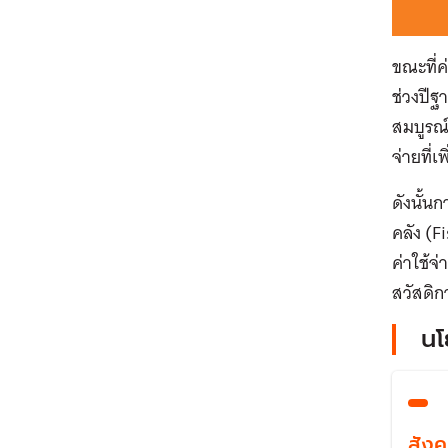
ขณะที่ค
ช่วงปีฐ
สมบูรณ์
จ่ายที่เพ
ดังนั้
คลัง (F
ค่าใช้จ
สวัสดิก
นโ
สังค