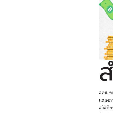
ส
สศช. อ
แถลงภา
สวัสดิก