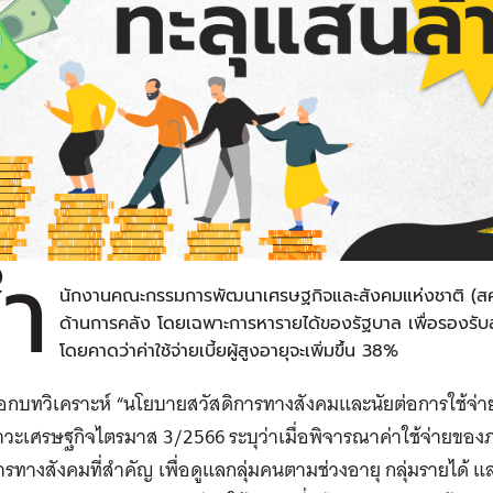
ำ
นักงานคณะกรรมการพัฒนาเศรษฐกิจและสังคมแห่งชาติ (สศช
ด้านการคลัง โดยเฉพาะการหารายได้ของรัฐบาล เพื่อรองรับส
โดยคาดว่าค่าใช้จ่ายเบี้ยผู้สูงอายุจะเพิ่มขึ้น 38%
อกบทวิเคราะห์ “นโยบายสวัสดิการทางสังคมและนัยต่อการใช้จ่
วะเศรษฐกิจไตรมาส 3/2566 ระบุว่าเมื่อพิจารณาค่าใช้จ่ายขอ
ารทางสังคมที่สำคัญ เพื่อดูแลกลุ่มคนตามช่วงอายุ กลุ่มรายได้ แ