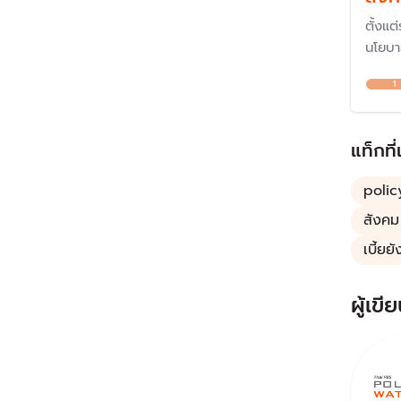
ตั้งแต
นโยบาย
หน้าที
1
ประชาก
ชีวิตไ
สังคม
แท็กที่
ยิ่งขึ้น
polic
สังคม
เบี้ยยั
ผู้เขีย