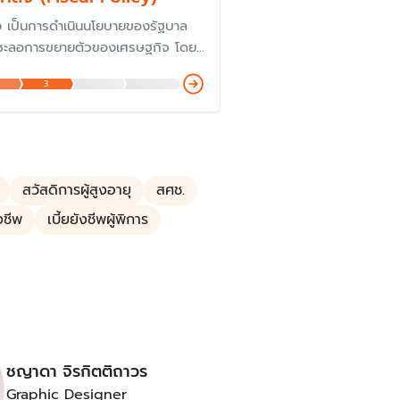
 เป็นการดำเนินนโยบายของรัฐบาล
รือชะลอการขยายตัวของเศรษฐกิจ โดย
่สำคัญของรัฐบาล คือ การใช้จ่ายของ
3
ย) และการเก็บภาษี (รายได้) รวมถึง
ารณะของรัฐบาล
สวัสดิการผู้สูงอายุ
สศช.
ังชีพ
เบี้ยยังชีพผู้พิการ
ชญาดา จิรกิตติถาวร
Graphic Designer