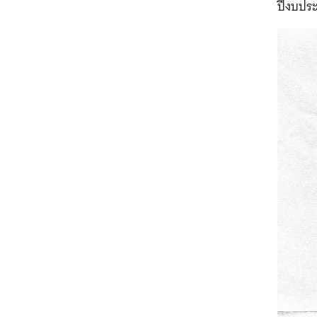
ปีงบประ