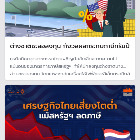
ต่างชาติชะลอลงทุน กังวลผลกระทบภาษีทรัมป์
ธุรกิจนิคมอุตสาหกรรมไทยเผชิญปัจจัยเสี่ยงจากความไม่
แน่นอนของมาตรการภาษีสหรัฐฯ ทำให้นักลงทุนต่างชาติบาง
ส่วนชะลอลงทุน โดยเฉพาะกลุ่มเครื่องใช้ไฟฟ้าและอิเล็กทรอนิกส์
ซึ่งสหรัฐฯ เป็นตลาดส่งออกรายใหญ่ของไทย พบว่ามูลค่าการ
ขอรับส่งเสริมการลงทุนลดลง -50%YOY