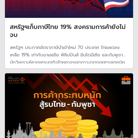
สหรัฐฯเก็บภาษีไทย 19% สงครามการค้ายังไม่
จบ
สหรัฐฯ ประกาศอัตราภาษีนำเข้าใหม่ 70 ประเทศ ไทยลดลง
เหลือ 19% เท่ากับมาเลเซีย ฟิลิปปินส์ อินโดนีเซีย และกัมพูชา
นักวิเคราะห์คาดเศรษฐกิจไทยอาจรอดภาวะถดถอยทางเทคนิค
แต่ยังเสี่ยงเติบโตต่ำครึ่งหลังของปีนี้ เพราะสงครามการค้ายัง
ไม่จบ ด้านรมว.คลัง ส่งสัญญาณไทยต้องเร่งปรับตัว