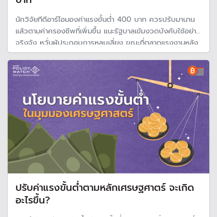
นักวิจัยทีดีอาร์ไอมองค่าแรงขั้นต่ำ 400 บาท ควรปรับมานาน
แล้วตามค่าครองชีพที่เพิ่มขึ้น แนะรัฐบาลเข้มงวดบังคับใช้อย่าง
จริงจัง หวั่นผู้ประกอบการหลบเลี่ยง ขณะที่ตลาดแรงงานหลัง
โควิด-19 เริ่มเปลี่ยนไป แรงงานต้องพัฒนาทักษะ รองรับการ
ใช้เทคโนโลยี
ปรับค่าแรงขั้นต่ำตามหลักเศรษฐศาตร์ จะเกิด
อะไรขึ้น?