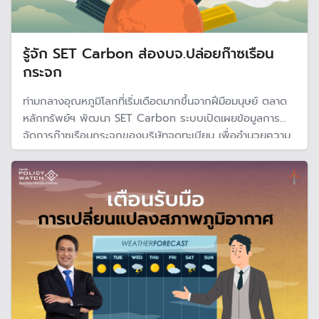
รู้จัก SET Carbon ส่องบจ.ปล่อยก๊าซเรือน
กระจก
ท่ามกลางอุณหภูมิโลกที่เริ่มเดือดมากขึ้นจากฝีมือมนุษย์ ตลาด
หลักทรัพย์ฯ พัฒนา SET Carbon ระบบเปิดเผยข้อมูลการ
จัดการก๊าซเรือนกระจกของบริษัทจดทะเบียน เพื่ออำนวยความ
สะดวกนักลงทุน และหน่วยงานต่าง ๆ