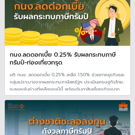
กนง.ลดดอกเบี้ย 0.25% รับผลกระทบภาษี
ทรัมป์-ท่องเที่ยวทรุด
มติ กนง. ลดดอกเบี้ย 0.25% เหลือ 1.50% ช่วยภาคธุรกิจและ
กลุ่มเปราะบางจากผลกระทบภาษีสหรัฐฯ ประเมินเศรษฐกิจไทย
ชะลอลงในช่วงที่เหลือของปีนี้ พร้อมจับตาสินเชื่อธุรกิจขนาด
ใหญ่หดตัวและเงินบาทแข็งค่ามากขึ้น