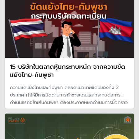
15 บริษัทในตลาดหุ้นกระทบหนัก จากความขัด
แย้งไทย-กัมพูชา
ความขัดแย้งไทยและกัมพูชา ตลอดแนวชายแดนของทั้ง 2
ประเทศ ทำให้มีการปิดด่านการค้าชายแดนและกระทบต่อการ
ดำเนินธุรกิจไทยในกัมพูชา ต้องประกาศหยุดดำเนินการชั่วคราว
โดยเฉพาะธุรกิจในตลาดหลักทรัพย์ที่ออกไปลงทุนในกัมพูชา
ทำให้ความเสียหายอาจสูงกว่ามูลค่าการค้า โดเฉพาะรายใหญ่ใน
10 กลุ่มอุตสาหกรรม