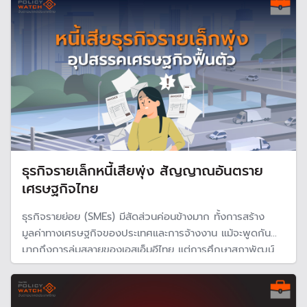
ธุรกิจรายเล็กหนี้เสียพุ่ง สัญญาณอันตราย
เศรษฐกิจไทย
ธุรกิจรายย่อย (SMEs) มีสัดส่วนค่อนข้างมาก ทั้งการสร้าง
มูลค่าทางเศรษฐกิจของประเทศและการจ้างงาน แม้จะพูดกัน
มากถึงการล่มสลายของเอสเอ็มอีไทย แต่การศึกษาสภาพัฒน์
ช่วยตอกย้ำว่า หลังโควิด-19 ธุรกิจกลุ่มนี้ได้รับผลกระทบหนัก
และยังไม่ฟื้นตัว อีกทั้งมีหนี้เสียเพิ่มมากขึ้นเป็นเท่าตัว ทำให้
เศรษฐกิจไทยเสี่ยงมาก