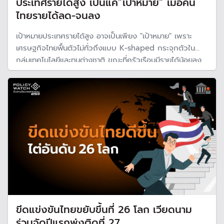
ประเทศรายได้สูง เป็นแค่”เป้าหมาย” เมื่อคน
ไทยรายได้ลด-จนลง
เป้าหมายประเทศรายได้สูง อาจเป็นเพียง "เป้าหมาย" เพราะ
เศรษฐกิจไทยฟื้นตัวไม่ทั่วถึงแบบ K-shaped กระจุกตัวใน
กลุ่มเทคโนโลยีและทุนต่างชาติ ขณะที่ครัวเรือนมีรายได้น้อยลง
ต้องพึ่งพาเงินภาครัฐมากขึ้น และธุรกิจ SMEs เผชิญต้นทุนสูง
และกำลังซื้อหดตัว เสี่ยงทำให้ความเหลื่อมล้ำไทยรุนแรงขึ้น
อุปสรรคการพัฒนาประเทศ
ขีดแข่งขันไทยขยับขึ้นที่ 26 โลก เวียดนาม
ร่วมจัดปีแรกพุ่งติดที่ 27