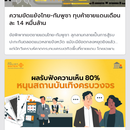
ความขัดแย้งไทย-กัมพูชา ทุบค้าชายแดนเดือน
ละ 1.4 หมื่นล้าน
ข้อพิพาทเขตชายแดนไทย-กัมพูชา ลุกลามกลายเป็นการสู้รบ
ปะทะกันตลอดแนวหลายจังหวัด แม้จะมีข้อตกลงหยุดยิงแล้ว
แต่นักวิเคราะห์คาดกระทบเศรษฐกิจพื้นที่ชายแดน โดยเฉพาะ
การค้า เสียหายอย่างน้อย 14,011 ล้านบาทต่อเดือน