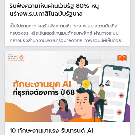
รับฟังความเห็นผ่านเว็บรัฐ 80% หนุ
นร่างพ.ร.บ.กาสิโนฉบับรัฐบาล
เป็นไปตามคาด ผลรับฟังความเห็น ร่าง พ.ร.บ.สถานบันเทิง
ครบวงจร หรือเอ็นเตอร์เทนเมนต์คอมเพล็กซ์ ผ่านทางระบบ
กลางของสำนักงานพัฒนารัฐบาลดิจิทัล ภาพรวมมีผู้เห็นด้วย
80% แต่คัดค้านข้อเสนอแนะของสำนักงานกฤษฎีกา ในประเด็น
ผู้เข้าเล่นพนันต้องมีเงินฝาก 50 ล้านบาท
10 ทักษะงานมาแรง รับเทรนด์ AI