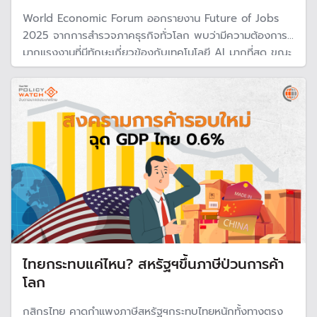
World Economic Forum ออกรายงาน Future of Jobs
2025 จากการสำรวจภาคธุรกิจทั่วโลก พบว่ามีความต้องการ
มากแรงงานที่มีทักษะเกี่ยวข้องกับเทคโนโลยี AI มากที่สุด ขณะ
ที่ Sotf Skill เป็นเรื่องรอง จุฬาฯชี้การศึกษาไทยต้องปรับตัว
เพิ่มหลักสูตรที่พัฒนาทักษะผู้เรียนให้มีความฉลาด ตอบโจทย์
ตลาดแรงงาน
ไทยกระทบแค่ไหน? สหรัฐฯขึ้นภาษีป่วนการค้า
โลก
กสิกรไทย คาดกำแพงภาษีสหรัฐฯกระทบไทยหนักทั้งทางตรง