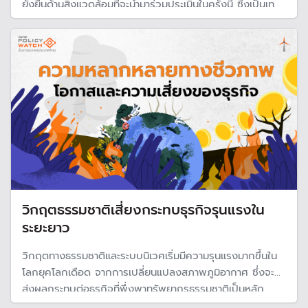
ยั่งยืนด้านสิ่งแวดล้อมที่จะนำมาร่วมประเมินในครั้งนี้ ซึ่งเป็นเท
รนด์ที่ทั่วโลกใช้เป็นตัวกีดกันทางการค้า แต่ธุรกิจ SMEs ไทย
จำนวนมากกลับยังขาดความเข้าใจ อาจได้รับผลกระทบใน
อนาคต
วิกฤตธรรมชาติเสี่ยงกระทบธุรกิจรุนแรงใน
ระยะยาว
วิกฤตทางธรรมชาติและระบบนิเวศเริ่มมีความรุนแรงมากขึ้นใน
โลกยุคโลกเดือด จากการเปลี่ยนแปลงสภาพภูมิอากาศ ซึ่งจะ
ส่งผลกระทบต่อธุรกิจที่พึ่งพาทรัพยากรธรรมชาติเป็นหลัก
อย่างรุนแรงในระยะยาวได้ หากไม่ช่วยกันรักษาความหลากหลาย