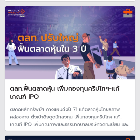
เมดอินไทยแลนด์" ภายในปี 93 ด้านกรุงศรีวิเคราะห์จุดอ่อนไทย
พึ่งพาวัตถุดิบต่างประเทศ ขาดผู้ผลิตต้นน้ำและบุคลากรทักษะ
สูง
ตลท.ฟื้นตลาดหุ้น เพิ่มกองทุนคริปโทฯ-แก้
เกณฑ์ IPO
ตลาดหลักทรัพย์ฯ กางแผนถึงปี 71 แก้ตลาดหุ้นไทยสภาพ
คล่องหาย ตั้งเป้าดึงดูดนักลงทุน เพิ่มกองทุนคริปโทฯ แก้
เกณฑ์ IPO เพิ่มคุณภาพและธรรมาภิบาลบริษัทจดทะเบียน และ
ขยาย SETCarbon รับเทรนด์โลกร้อน