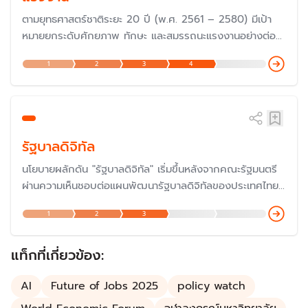
ตามยุทธศาสตร์ชาติระยะ 20 ปี (พ.ศ. 2561 – 2580) มีเป้า
หมายยกระดับศักยภาพ ทักษะ และสมรรถนะแรงงานอย่างต่อ
เนื่องสอดคล้องกับความต้องการของตลาดแรงงานมีการ
1
2
3
4
ทำงานตามหลักการทำงานที่มีคุณค่าเพื่อสร้างผลิตภาพเพิ่มให้
กับประเทศ
รัฐบาลดิจิทัล
นโยบายผลักดัน "รัฐบาลดิจิทัล" เริ่มขึ้นหลังจากคณะรัฐมนตรี
ผ่านความเห็นชอบต่อแผนพัฒนารัฐบาลดิจิทัลของประเทศไทย
ระยะ 3 ปี (พ.ศ. 2559 – 2561) เมื่อวันที่ 5 เม.ย. 2559 เพื่อ
1
2
3
ใช้เป็นกลไกสำคัญในการขับเคลื่อนการพัฒนาประเทศที่ยั่งยืน
ด้วยการใช้เทคโนโลยีดิจิทัล
แท็กที่เกี่ยวข้อง:
AI
Future of Jobs 2025
policy watch