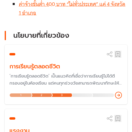
ค่าจ้างขั้นต่ำ 400 บาท “ไม่ทั่วประเทศ” แค่ 4 จังหวัด
1 อำเภอ
นโยบายที่เกี่ยวข้อง
การเรียนรู้ตลอดชีวิต
‘การเรียนรู้ตลอดชีวิต’ เป็นแนวคิดที่เชื่อว่าการเรียนรู้ไม่ได้ตี
กรอบอยู่ในห้องเรียน แต่คนทุกช่วงวัยสามารถพัฒนาทักษะให้
ตอบโจทย์โลกสมัยใหม่ได้ตลอดชีวิต รัฐบาลจึงประกาศให้เป็น
1
2
3
นโยบายสำคัญ ควบคู่กับ พ.ร.บ. ส่งเสริมการเรียนรู้ ปี 2566
ที่ยกฐานะสำนักงาน กศน. สู่กรมส่งเสริมการเรียนรู้ หวังยก
ระดับการศึกษา พัฒนาคุณภาพชีวิตคนไทย
แรงงาน