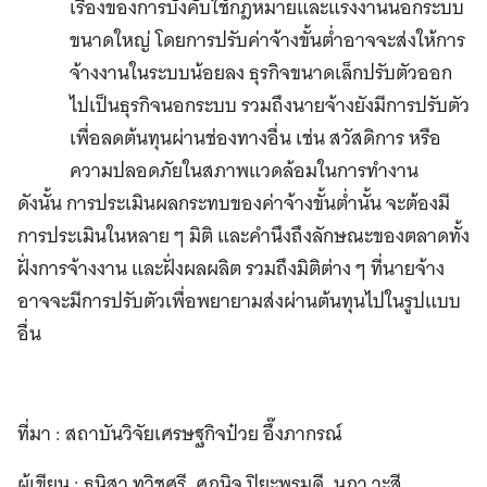
เรื่องของการบังคับใช้กฎหมายและแรงงานนอกระบบ
ขนาดใหญ่ โดยการปรับค่าจ้างขั้นต่ำอาจจะส่งให้การ
จ้างงานในระบบน้อยลง ธุรกิจขนาดเล็กปรับตัวออก
ไปเป็นธุรกิจนอกระบบ รวมถึงนายจ้างยังมีการปรับตัว
เพื่อลดต้นทุนผ่านช่องทางอื่น เช่น สวัสดิการ หรือ
ความปลอดภัยในสภาพแวดล้อมในการทำงาน
ดังนั้น การประเมินผลกระทบของค่าจ้างขั้นต่ำนั้น จะต้องมี
การประเมินในหลาย ๆ มิติ และคำนึงถึงลักษณะของตลาดทั้ง
ฝั่งการจ้างงาน และฝั่งผลผลิต รวมถึงมิติต่าง ๆ ที่นายจ้าง
อาจจะมีการปรับตัวเพื่อพยายามส่งผ่านต้นทุนไปในรูปแบบ
อื่น
ที่มา : สถาบันวิจัยเศรษฐกิจป๋วย
อึ๊งภากรณ์
ผู้เขียน : ธนิสา ทวิชศรี, ศุภนิจ ปิยะพรมดี, นฎา วะสี