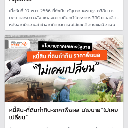
เมื่อวันที่ 10 พ.ย. 2566 ที่ทำเนียบรัฐบาล เศรษฐา ทวีสิน นา
ยกฯ และรมว.คลัง แถลงความคืบหน้าโครงการดิจิทัลวอลเล็ต
หลังจากมีความล่าช้าจากที่คาดการณ์ไว้และเกิดกระแสวิจารณ์
อย่างกว้างขวาง ซึ่งเป็นการแถลงในรายละเอียดครั้งแรกของ
นายเศรษฐาและยืนยันว่ารัฐบาลจะดำเนินการนโยบายนี้เพื่อ
กระตุ้นเศรษฐกิจ
หนี้สิน-ที่ดินทำกิน-ราคาพืชผล นโยบาย“ไม่เคย
เปลี่ยน”