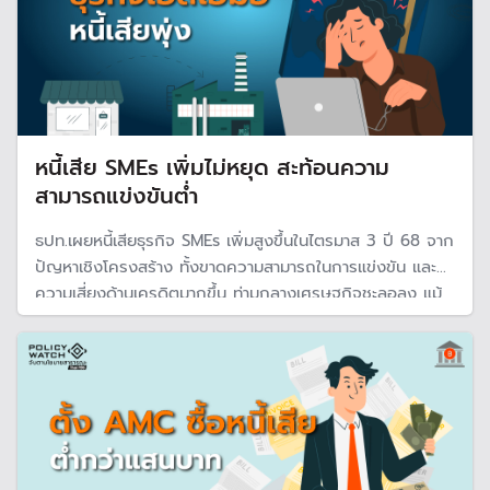
หนี้เสีย SMEs เพิ่มไม่หยุด สะท้อนความ
สามารถแข่งขันต่ำ
ธปท.เผยหนี้เสียธุรกิจ SMEs เพิ่มสูงขึ้นในไตรมาส 3 ปี 68 จาก
ปัญหาเชิงโครงสร้าง ทั้งขาดความสามารถในการแข่งขัน และ
ความเสี่ยงด้านเครดิตมากขึ้น ท่ามกลางเศรษฐกิจชะลอลง แม้
"คุณสู้ เราช่วย" หนุนกลับมาเป็นหนี้ปกติได้