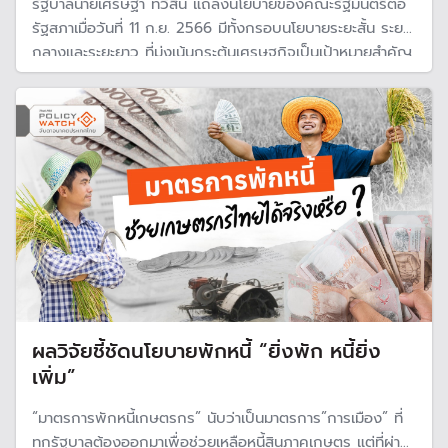
รัฐบาลนายเศรษฐา ทวีสิน แถลงนโยบายของคณะรัฐมนตรีต่อ
รัฐสภาเมื่อวันที่ 11 ก.ย. 2566 มีทั้งกรอบนโยบายระยะสั้น ระยะ
กลางและระยะยาว ที่มุ่งเน้นกระตุ้นเศรษฐกิจเป็นเป้าหมายสำคัญ
และนโยบายภาคเกษตร นับว่าเป็นหนึ่งในนโยบายสำคัญของ
รัฐบาล เช่นเดียวกับรัฐบาลชุดก่อน ๆ
ผลวิจัยชี้ชัดนโยบายพักหนี้ “ยิ่งพัก หนี้ยิ่ง
เพิ่ม”
“มาตรการพักหนี้เกษตรกร” นับว่าเป็นมาตรการ”การเมือง” ที่
ทุกรัฐบาลต้องออกมาเพื่อช่วยเหลือหนี้สินภาคเกษตร แต่ที่ผ่าน