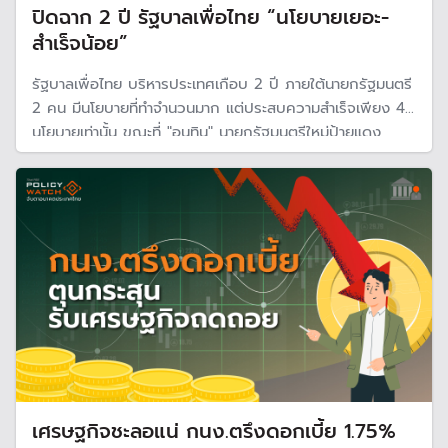
ปิดฉาก 2 ปี รัฐบาลเพื่อไทย “นโยบายเยอะ-
สำเร็จน้อย”
รัฐบาลเพื่อไทย บริหารประเทศเกือบ 2 ปี ภายใต้นายกรัฐมนตรี
2 คน มีนโยบายที่ทำจำนวนมาก แต่ประสบความสำเร็จเพียง 4
นโยบายเท่านั้น ขณะที่ "อนุทิน" นายกรัฐมนตรีใหม่ป้ายแดง
ประกาศแก้ปัญหาเร่งด่วน 4 ด้าน ทั้งเศรษฐกิจ ชายแดน
กัมพูชา ภัยพิบัติ และอาชญากรรม
เศรษฐกิจชะลอแน่ กนง.ตรึงดอกเบี้ย 1.75%