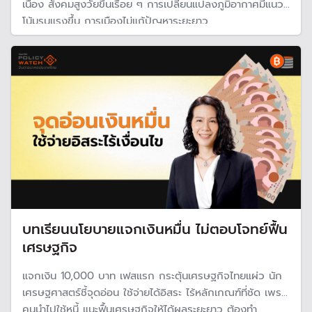
เนื่อง สังคมสูงวัยขึ้นเรื่อย ๆ การเปลี่ยนแปลงภูมิอากาศมีแนว
โน้มรุนแรงขึ้น การเมืองไม่แก้ปัญหาระยะยาว
บทเรียนนโยบายแจกเงินหมื่น ไม่ตอบโจทย์ฟื้น
เศรษฐกิจ
แจกเงิน 10,000 บาท เฟสแรก กระตุ้นเศรษฐกิจไทยแผ่ว นัก
เศรษฐศาสตร์ชี้จุดอ่อน ใช้จ่ายได้อิสระ ไร้หลักเกณฑ์ที่ชัด เพราะ
คนนำไปใช้หนี้ แนะฟื้นเศรษฐกิจให้ได้ผลระยะยาว ต้องทำ