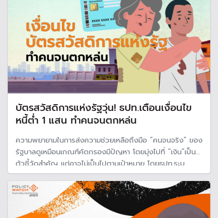
บัตรสวัสดิการแห่งรัฐวุ่น! ธปท.เตือนเงื่อนไข
หนี้ต่ำ 1 แสน ทำคนจนตกหล่น
ความพยายามในการส่งความช่วยเหลือถึงมือ ”คนจนจริง“ ของ
รัฐบาลดูเหมือนเกณฑ์คัดกรองมีปัญหา โดยมุ่งไปที่ “เงิน”เป็น
ตัวชี้วัดสำคัญ แต่อาจไม่เป็นไปตามเป้าหมาย โดยธปท.ระบุ
ว่าการกำหนดเพดานหนี้ไม่เกินแสนบาท ทำให้คนจนตกหล่น
พร้อมวิจารณ์ข้อมูลเครดิตบูโร ซึ่งชี้ให้เห็นว่ามีปัญหาเช่นเดียว
กับ “ภาษีลูกกตัญญู“