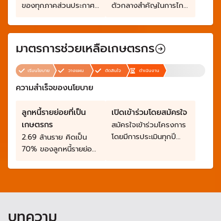
ของทุกภาคส่วนประกาศ
ตัวกลางสำคัญในการไกล่
วาระแห่งชาติ ขับเคลื่อน
เกลี่ยพร้อมกันทั้งหมด
“การแก้ไขปัญหาหนี้นอก
ดูแลทั้งเจ้าหนี้และลูกหนี้
ระบบ” ให้เกิดผลเป็นรูป
อย่างเป็นธรรม
มาตรการช่วยเหลือเกษตรกร
ธรรมอย่างจริงจัง
เริ่มนโยบาย
วางแผน
ตัดสินใจ
ดำเนินงาน
ความสำเร็จของนโยบาย
ลูกหนี้รายย่อยที่เป็น
เปิดเข้าร่วมโดยสมัครใจ
เกษตรกร
สมัครใจเข้าร่วมโครงการ
โดยมีการประเมินทุกปี
2.69 ล้านราย คิดเป็น
และมีการฝึกอบรมเพิ่ม
70% ของลูกหนี้รายย่อย
ทักษะหารายได้เพิ่ม
ธ.ก.ส. รายละไม่เกิน
300,000 บาท มูลหนี้
รวมประมาณ 280,000
ล้านบาท
บทความ