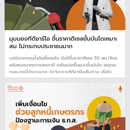
มุมมองทีดีอาร์ไอ ขึ้นราคาดีเซลขั้นบันไดเหมาะ
สม ไม่กระทบประชาชนมาก
บอร์ดกองทุนน้ำมันเชื้อเพลิง มีมติขึ้นราคาดีเซล 50 สต./ลิตร
หลังหมดมาตรการลดภาษี เตรียมจ่อขึ้นแบบขั้นบันได เหตุกอง
ทุนแบกหนี้จำนวนมาก นักวิชาการทีดีอาร์ไอเห็นด้วย เชื่อไม่
กระทบภาระประชาชนมากนัก ชี้กองทุนฯยิ่งก่อหนี้มากก็ยิ่งเป็น
ภาระคนไทยในอนาคต พร้อมแนะ 3 ข้อแผนบริหารราคาน้ำมันใน
ระยะยาว