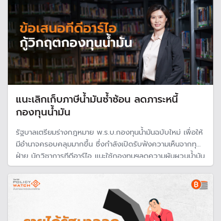
แนะเลิกเก็บภาษีน้ำมันซ้ำซ้อน ลดภาระหนี้
กองทุนน้ำมัน
รัฐบาลเตรียมร่างกฎหมาย พ.ร.บ.กองทุนน้ำมันฉบับใหม่ เพื่อให้
มีอำนาจครอบคลุมมากขึ้น ซึ่งกำลังเปิดรับฟังความเห็นจากทุก
ฝ่าย นักวิชาการทีดีอาร์ไอ แนะใช้กองทุนฯลดความผันผวนน้ำมัน
อย่าใช้เพียงเอาใจประชาชน แก้โครงสร้างเก็บภาษีน้ำมันที่ซ้ำซ้อน
และเลิกอิงราคาน้ำมันจากสิงคโปร์ ควบคุมโรงกลั่นขายน้ำมันถูก
ในประเทศ