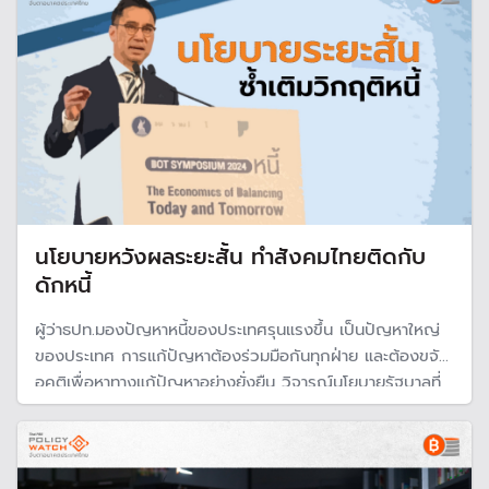
นโยบายหวังผลระยะสั้น ทำสังคมไทยติดกับ
ดักหนี้
ผู้ว่าธปท.มองปัญหาหนี้ของประเทศรุนแรงขึ้น เป็นปัญหาใหญ่
ของประเทศ การแก้ปัญหาต้องร่วมมือกันทุกฝ่าย และต้องขจัด
อคติเพื่อหาทางแก้ปัญหาอย่างยั่งยืน วิจารณ์นโยบายรัฐบาลที่
ผ่าน ๆ มา มุ่งเน้นเห็นผลระยะสั้น ไม่คำนึงผลระยะยาว เป็นตัวซ้ำ
เติมวิกฤติหนี้ยืดเยื้อและแก้ไขยากขึ้นในอนาคต