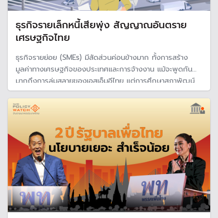
ธุรกิจรายเล็กหนี้เสียพุ่ง สัญญาณอันตราย
เศรษฐกิจไทย
ธุรกิจรายย่อย (SMEs) มีสัดส่วนค่อนข้างมาก ทั้งการสร้าง
มูลค่าทางเศรษฐกิจของประเทศและการจ้างงาน แม้จะพูดกัน
มากถึงการล่มสลายของเอสเอ็มอีไทย แต่การศึกษาสภาพัฒน์
ช่วยตอกย้ำว่า หลังโควิด-19 ธุรกิจกลุ่มนี้ได้รับผลกระทบหนัก
และยังไม่ฟื้นตัว อีกทั้งมีหนี้เสียเพิ่มมากขึ้นเป็นเท่าตัว ทำให้
เศรษฐกิจไทยเสี่ยงมาก