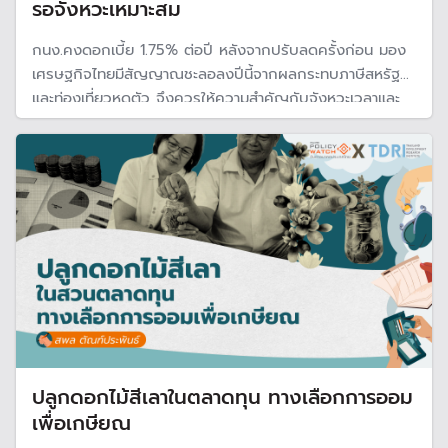
รอจังหวะเหมาะสม
กนง.คงดอกเบี้ย 1.75% ต่อปี หลังจากปรับลดครั้งก่อน มอง
เศรษฐกิจไทยมีสัญญาณชะลอลงปีนี้จากผลกระทบภาษีสหรัฐฯ
และท่องเที่ยวหดตัว จึงควรให้ความสำคัญกับจังหวะเวลาและ
ประสิทธิผลของนโยบายการเงินที่มีจำกัด
ปลูกดอกไม้สีเลาในตลาดทุน ทางเลือกการออม
เพื่อเกษียณ