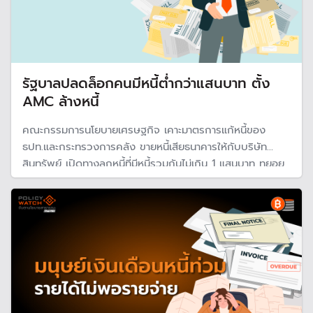
รัฐบาลปลดล็อกคนมีหนี้ต่ำกว่าแสนบาท ตั้ง
AMC ล้างหนี้
คณะกรรมการนโยบายเศรษฐกิจ เคาะมาตรการแก้หนี้ของ
ธปท.และกระทรวงการคลัง ขายหนี้เสียธนาคารให้กับบริษัท
สินทรัพย์ เปิดทางลูกหนี้ที่มีหนี้รวมกันไม่เกิน 1 แสนบาท ทยอย
ปิดจบหนี้ โดยยกเว้นดอกเบี้ย ค่าปรับ ค่าธรรมเนียม ลดเงินต้น
จูงใจด้วยสิทธิพิเศษล้างเครดิตบูโรทันที พร้อมให้สินเชื่อใหม่ไป
ตั้งตัวผ่าน ธ.ออมสิน