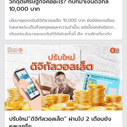
วิกฤตเศรษฐกิจคืออะไร? กับที่มาเงินดิจิทัล
10,000 บาท
นโยบายแจกเงินดิจิทัลวอลเล็ต 10,000 บาท ยังมีข้อถกเถียง
ในหลายประเด็นถึงเหตุผลและความจำเป็น แต่เบื้องหลังข้อถก
เถียงต่อนโยบายแจกเงินดิจิทัลในครั้งนี้ คือ ฐานคิดเกี่ยวกับ
เศรษฐกิจ โดยรัฐบาลย้ำว่าเศรษฐกิจ "วิกฤต" จำเป็นต้องมี
การกระตุ้น ในขณะที่ฝ่ายค้านอย่างพรรคก้าวไกลมองว่ายังไม่
ถึงขั้นวิกฤต
ปรับใหม่”ดิจิทัลวอลเล็ต” ผ่านไป 2 เดือนยัง
คลุมเครือ