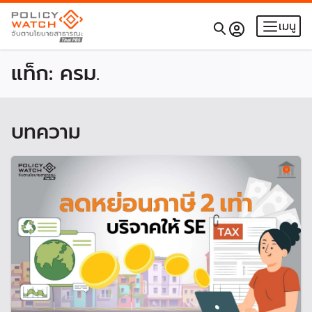
เมนู
แท็ก:
ครม.
บทความ