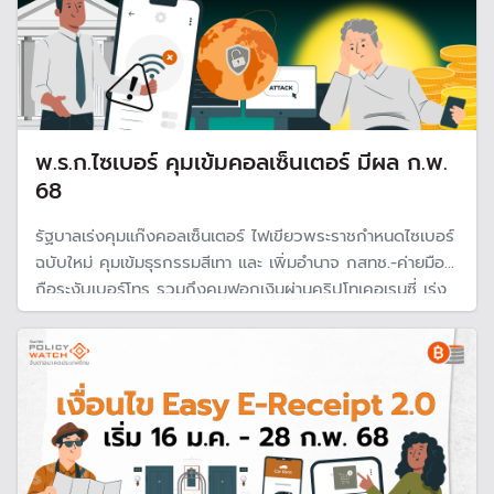
พ.ร.ก.ไซเบอร์ คุมเข้มคอลเซ็นเตอร์ มีผล ก.พ.
68
รัฐบาลเร่งคุมแก๊งคอลเซ็นเตอร์ ไฟเขียวพระราชกำหนดไซเบอร์
ฉบับใหม่ คุมเข้มธุรกรรมสีเทา และ เพิ่มอำนาจ กสทช.-ค่ายมือ
ถือระงับเบอร์โทร รวมถึงคุมฟอกเงินผ่านคริปโทเคอเรนซี่ เร่ง
คืนเงินผู้เสียหายไม่ต้องรอยื่นศาล เพิ่มโทษผู้เกี่ยวข้อง พร้อมให้
แบงก์-ค่ายมือถือร่วมชดใช้ค่าเสียหาย