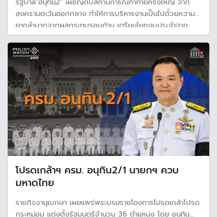
รัฐบาล"อนุทิน2" เผชิญกับสถานการณ์ท้าทายครั้งใหญ่ จาก
สงครามตะวันออกกลาง ทำให้การบริหารงานเป็นไปด้้วยความ
ยากลำบากจากผลกระทบรอบด้าน เตรียมโยกงบประจำจาก
หน่วยงานภาครัฐ รับ "สถานการณ์ฉุกเฉิน" จากวิกฤตพลังงาน
ของประเทศ
โปรดเกล้าฯ ครม. อนุทิน2/1 นายกฯ ควบ
มหาดไทย
ราชกิจจานุเบกษา เผยแพร่พระบรมราชโองการโปรดเกล้าโปรด
กระหม่อม แต่งตั้งรัฐมนตรีจำนวน 36 ตำแหน่ง โดย อนุทิน