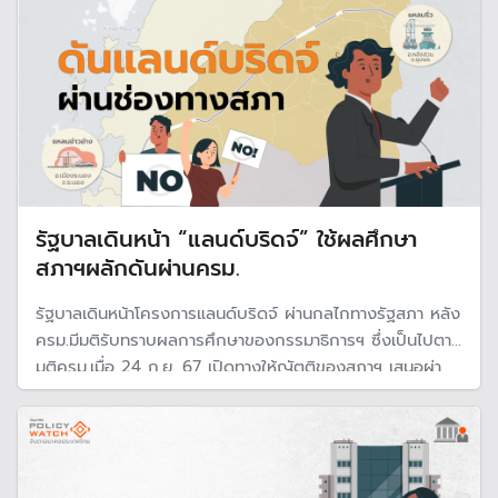
รัฐบาลเดินหน้า “แลนด์บริดจ์” ใช้ผลศึกษา
สภาฯผลักดันผ่านครม.
รัฐบาลเดินหน้าโครงการแลนด์บริดจ์ ผ่านกลไกทางรัฐสภา หลัง
ครม.มีมติรับทราบผลการศึกษาของกรรมาธิการฯ ซึ่งเป็นไปตาม
มติครม.เมื่อ 24 ก.ย. 67 เปิดทางให้ญัตติของสภาฯ เสนอผ่า
นครม. และถือเป็นมติครม. คาดว่าจะมีการเสนอร่างพระราช
บัญญัติเขตเศรษฐกิจพิเศษฯ หรือ SEC ใน พ.ค.นี้