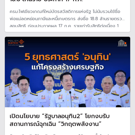
ครม.ไฟเขียวเกณฑ์ใหม่บัตรสวัสดิการแห่งรัฐ ไม่นับรวมใช้ชื่อ
พ่อแม่ลดหย่อนภาษีและหนี้เกษตรกร ส่งชื่อ 18.8 ล้านรายตรวจ
สอบสิทธิ ก่อนประกาศผล 17 ก.ค. รายเก่ารับสิทธิต่อเนื่อง 1
ส.ค. และรายใหม่เริ่ม 1 ต.ค. คลังพร้อมเพิ่มงบประมาณ หาก
วงเงินเดิมไม่เพียงพอ
เปิดนโยบาย “รัฐบาลอนุทิน2” โยกงบรับ
สถานการณ์ฉุกเฉิน “วิกฤตพลังงาน”