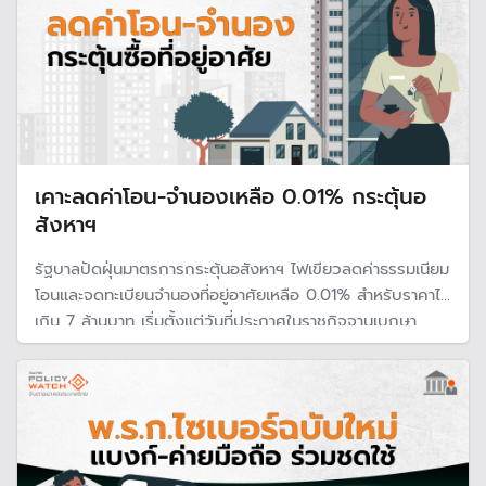
เคาะลดค่าโอน-จำนองเหลือ 0.01% กระตุ้นอ
สังหาฯ
รัฐบาลปัดฝุ่นมาตรการกระตุ้นอสังหาฯ ไฟเขียวลดค่าธรรมเนียม
โอนและจดทะเบียนจำนองที่อยู่อาศัยเหลือ 0.01% สำหรับราคาไม่
เกิน 7 ล้านบาท เริ่มตั้งแต่วันที่ประกาศในราชกิจจานุเบกษา
จนถึงวันที่ 30 มิ.ย. 69 คาดรัฐสูญรายได้ 2 หมื่นล้านบาท อ้าง
หนุนจีดีพีโตเพิ่ม 1.06%