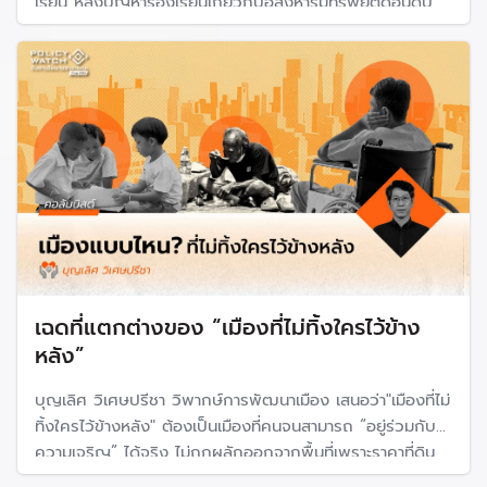
เรียน หลังปัญหาร้องเรียนเกี่ยวกับอสังหาริมทรัพย์ติดอันดับ
ต้น ๆ ของเรื่องที่คนร้องเรียนสคบ. หวังจะเกิดความ "ชัดเจน"
ให้ธุรกิจจัดสรรต้องรับผิดชอบ
เฉดที่แตกต่างของ “เมืองที่ไม่ทิ้งใครไว้ข้าง
หลัง”
บุญเลิศ วิเศษปรีชา วิพากษ์การพัฒนาเมือง เสนอว่า"เมืองที่ไม่
ทิ้งใครไว้ข้างหลัง" ต้องเป็นเมืองที่คนจนสามารถ “อยู่ร่วมกับ
ความเจริญ” ได้จริง ไม่ถูกผลักออกจากพื้นที่เพราะราคาที่ดิน
ค่าเช่า และการพัฒนาเชิงพาณิชย์ ซึ่งเป็นบทความชิ้นแรกใน