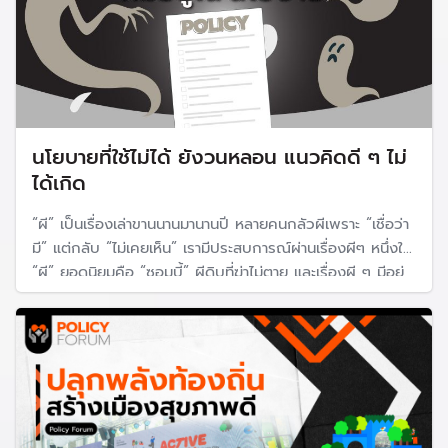
นโยบายที่ใช้ไม่ได้ ยังวนหลอน แนวคิดดี ๆ ไม่
ได้เกิด
“ผี” เป็นเรื่องเล่าขานนานมานานปี หลายคนกลัวผีเพราะ “เชื่อว่า
มี” แต่กลับ “ไม่เคยเห็น” เรามีประสบการณ์ผ่านเรื่องผีๆ หนึ่งใน
“ผี” ยอดนิยมคือ “ซอมบี้” ผีดิบที่ฆ่าไม่ตาย และเรื่องผี ๆ มีอยู่
ในแทบทุกบริบท ไม่เว้นแม้แต่ ใน “นโยบายสาธารณะ”