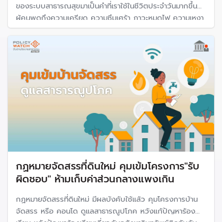
ของระบบสาธารณสุขมาเป็นคำที่เราใช้ในชีวิตประจำวันมากขึ้น
ผู้คนพูดถึงความเครียด ความซึมเศร้า ภาวะหมดไฟ ความเหงา
ความโดดเดี่ยว และการดูแลใจตนเองมากขึ้นกว่าเดิม
กฏหมายจัดสรรที่ดินใหม่ คุมเข้มโครงการ"รับ
ผิดชอบ" ห้ามเก็บค่าส่วนกลางแพงเกิน
กฏหมายจัดสรรที่ดินใหม่ มีผลบังคับใช้แล้ว คุมโครงการบ้าน
จัดสรร หรือ คอนโด ดูแลสาธารณูปโภค หวังแก้ปัญหาร้อง