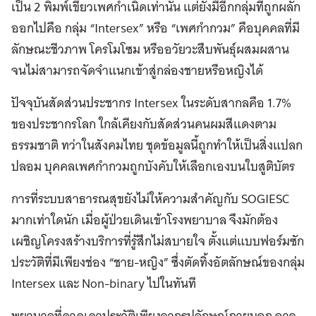
เป็น 2 พิมพ์เขียวเพศกำเนิดเท่านั้น แต่ยังมีอีกกลุ่มที่ถูกผลัก
ออกไปคือ กลุ่ม “Intersex” หรือ “เพศกำกวม” คือบุคคลที่มี
ลักษณะชีวภาพ โครโมโซม หรืออวัยวะสืบพันธุ์ผสมผสาน
จนไม่สามารถจัดจำแนกเข้าสู่กล่องชายหรือหญิงได้
ปัจจุบันสัดส่วนประชากร Intersex ในระดับสากลคือ 1.7%
ของประชากรโลก ใกล้เคียงกับสัดส่วนคนผมสีแดงตาม
ธรรมชาติ ทว่าในสังคมไทย ชุดข้อมูลนี้ถูกทำให้เป็นสิ่งแปลก
ปลอม บุคคลเพศกำกวมถูกบังคับให้เลือกเองบนใบสูติบัตร
การที่ระบบสาธารณสุขยังไม่ให้ความสำคัญกับ SOGIESC
มากเท่าใดนัก เมื่อผู้ป่วยเดินเข้าโรงพยาบาล จึงมักต้อง
เผชิญโครงสร้างบริการที่รู้สึกไม่สบายใจ ตั้งแต่แบบฟอร์มซัก
ประวัติที่มีเพียงช่อง “ชาย-หญิง” ซึ่งตัดทิ้งอัตลักษณ์ของกลุ่ม
Intersex และ Non-binary ไปในทันที
พยาบาลที่คาดเดาประวัติเพียงจากรูปลักษณ์ภายนอก อาจ