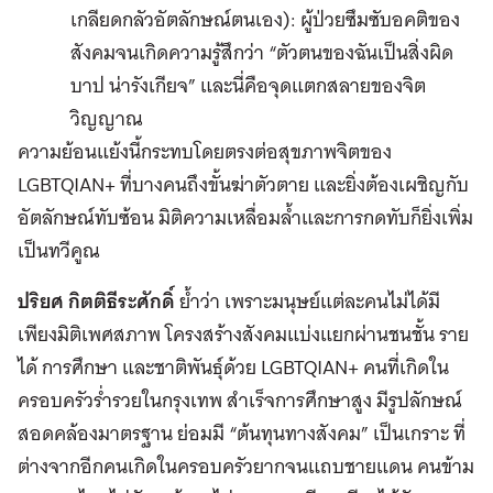
เกลียดกลัวอัตลักษณ์ตนเอง): ผู้ป่วยซึมซับอคติของ
สังคมจนเกิดความรู้สึกว่า “ตัวตนของฉันเป็นสิ่งผิด
บาป น่ารังเกียจ” และนี่คือจุดแตกสลายของจิต
วิญญาณ
ความย้อนแย้งนี้กระทบโดยตรงต่อสุขภาพจิตของ
LGBTQIAN+ ที่บางคนถึงขั้นฆ่าตัวตาย และยิ่งต้องเผชิญกับ
อัตลักษณ์ทับซ้อน มิติความเหลื่อมล้ำและการกดทับก็ยิ่งเพิ่ม
เป็นทวีคูณ
ปริยศ กิตติธีระศักดิ์
ย้ำว่า เพราะมนุษย์แต่ละคนไม่ได้มี
เพียงมิติเพศสภาพ โครงสร้างสังคมแบ่งแยกผ่านชนชั้น ราย
ได้ การศึกษา และชาติพันธุ์ด้วย LGBTQIAN+ คนที่เกิดใน
ครอบครัวร่ำรวยในกรุงเทพ สำเร็จการศึกษาสูง มีรูปลักษณ์
สอดคล้องมาตรฐาน ย่อมมี “ต้นทุนทางสังคม” เป็นเกราะ ที่
ต่างจากอีกคนเกิดในครอบครัวยากจนแถบชายแดน คนข้าม