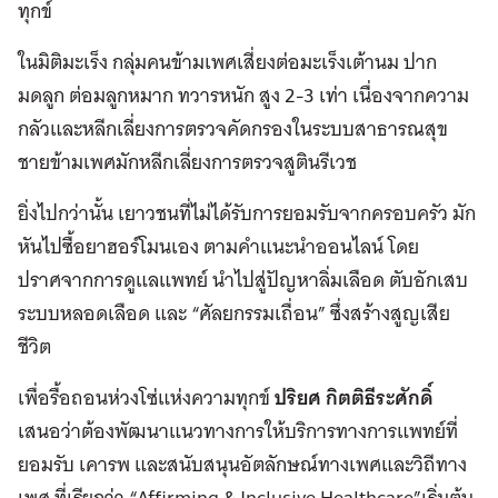
ทุกข์
ในมิติมะเร็ง กลุ่มคนข้ามเพศเสี่ยงต่อมะเร็งเต้านม ปาก
มดลูก ต่อมลูกหมาก ทวารหนัก สูง 2-3 เท่า เนื่องจากความ
กลัวและหลีกเลี่ยงการตรวจคัดกรองในระบบสาธารณสุข
ชายข้ามเพศมักหลีกเลี่ยงการตรวจสูตินรีเวช
ยิ่งไปกว่านั้น เยาวชนที่ไม่ได้รับการยอมรับจากครอบครัว มัก
หันไปซื้อยาฮอร์โมนเอง ตามคำแนะนำออนไลน์ โดย
ปราศจากการดูแลแพทย์ นำไปสู่ปัญหาลิ่มเลือด ตับอักเสบ
ระบบหลอดเลือด และ “ศัลยกรรมเถื่อน” ซึ่งสร้างสูญเสีย
ชีวิต
เพื่อรื้อถอนห่วงโซ่แห่งความทุกข์
ปริยศ กิตติธีระศักดิ์
เสนอว่าต้องพัฒนาแนวทางการให้บริการทางการแพทย์ที่
ยอมรับ เคารพ และสนับสนุนอัตลักษณ์ทางเพศและวิถีทาง
เพศ ที่เรียกว่า “Affirming & Inclusive Healthcare”เริ่มต้น