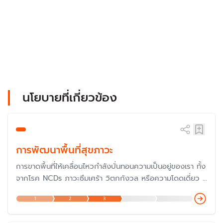
นโยบายที่เกี่ยวข้อง
การพัฒนาพื้นที่สุขภาวะ
การขาดพื้นที่ให้เคลื่อนไหวกำลังบั่นทอนความเป็นอยู่ของเรา ทั้ง
จากโรค NCDs ภาวะซึมเศร้า วิตกกังวล หรือความโดดเดี่ยว ที่
มีแนวโน้มเพิ่มสูงขึ้น การออกแบบ “พื้นที่” ให้ตอบโจทย์เป้า
1
2
3
หมายที่ต้องการ คือคำตอบที่จะสร้างคุณภาพชีวิตที่ดีขึ้น และ
เปิดโอกาสให้ทุกคนเข้าถึงการมีสุขภาพดีอย่างเท่าเทียม