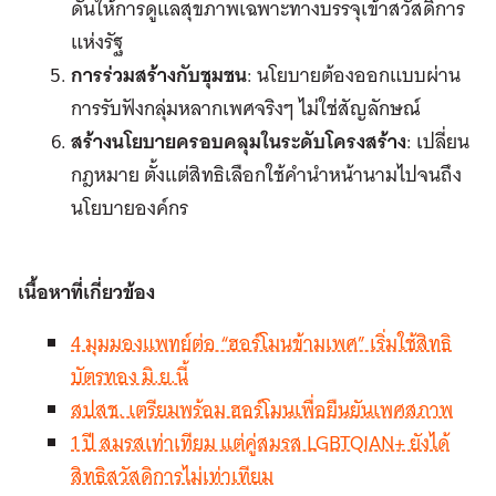
ดันให้การดูแลสุขภาพเฉพาะทางบรรจุเข้าสวัสดิการ
แห่งรัฐ
การร่วมสร้างกับชุมชน
: นโยบายต้องออกแบบผ่าน
การรับฟังกลุ่มหลากเพศจริงๆ ไม่ใช่สัญลักษณ์
สร้างนโยบายครอบคลุมในระดับโครงสร้าง
: เปลี่ยน
กฎหมาย ตั้งแต่สิทธิเลือกใช้คำนำหน้านามไปจนถึง
นโยบายองค์กร
เนื้อหาที่เกี่ยวข้อง
4 มุมมองแพทย์ต่อ “ฮอร์โมนข้ามเพศ” เริ่มใช้สิทธิ
บัตรทอง มิ.ย.นี้
สปสช. เตรียมพร้อม ฮอร์โมนเพื่อยืนยันเพศสภาพ
1 ปี สมรสเท่าเทียม แต่คู่สมรส LGBTQIAN+ ยังได้
สิทธิสวัสดิการไม่เท่าเทียม