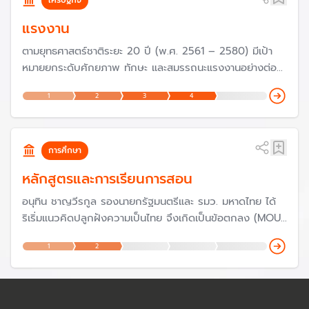
แรงงาน
ตามยุทธศาสตร์ชาติระยะ 20 ปี (พ.ศ. 2561 – 2580) มีเป้า
หมายยกระดับศักยภาพ ทักษะ และสมรรถนะแรงงานอย่างต่อ
เนื่องสอดคล้องกับความต้องการของตลาดแรงงานมีการ
1
2
3
4
ทำงานตามหลักการทำงานที่มีคุณค่าเพื่อสร้างผลิตภาพเพิ่มให้
กับประเทศ
การศึกษา
หลักสูตรและการเรียนการสอน
อนุทิน ชาญวีรกูล รองนายกรัฐมนตรีและ รมว. มหาดไทย ได้
ริเริ่มแนวคิดปลูกฝังความเป็นไทย จึงเกิดเป็นข้อตกลง (MOU)
“แนวทางการพัฒนาทรัพยากรมนุษย์ของประเทศไทย สร้าง
1
2
จิตสำนึกความเป็นไทย” โดยมีเจ้าภาพร่วมเป็น 4 กระทรวงใน
สังกัดพรรคภูมิใจไทย ได้แก่ กระทรวงมหาดไทย กระทรวง
ศึกษาธิการ กระทรวงแรงงาน และกระทรวงอุดมศึกษาฯ