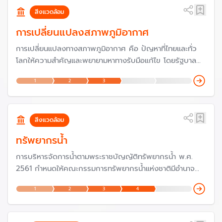
ศึกษาขั้นพื้นฐาน (สพฐ.) ที่ต้องดำเนินการ
สิ่งแวดล้อม
การเปลี่ยนแปลงสภาพภูมิอากาศ
การเปลี่ยนแปลงทางสภาพภูมิอากาศ คือ ปัญหาที่ไทยและทั่ว
โลกให้ความสำคัญและพยายามหาทางรับมือแก้ไข โดยรัฐบาล
ประกาศสานต่อนโยบาย Carbon Neutrality (ความเป็นกลาง
1
2
3
ทางคาร์บอน) เพื่อให้ประเทศไทยเป็นผู้นำของอาเซียนในด้านการ
ลดการปล่อยก๊าซคาร์บอนไดออกไซด์ โดยในปี 2567 ได้เข้า
ร่วมประชุม COP29 เพื่อแสดงบทบาทความร่วมมือกับ
ประชาคมโลก
สิ่งแวดล้อม
ทรัพยากรน้ำ
การบริหารจัดการน้ำตามพระราชบัญญัติทรัพยากรน้ำ พ.ศ.
2561 กำหนดให้คณะกรรมการทรัพยากรน้ำแห่งชาติมีอำนาจ
หน้าที่จัดทำนโยบายและแผนแม่บทเกี่ยวกับการบริหารทรัพยากร
1
2
3
4
น้ำในระยะ 20 ปี